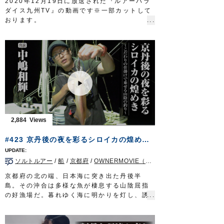
2020年12月19日に放送された『ルアーパラ
オーナーばりwebsite
ダイス九州TV』の動画です※一部カットして
http://www.owner.co.jp
おります。
カルティバフィールドテスター岡公一郎さん
とスタッフ西浦伸至が、長崎県上五島の沖磯
に渡り、ヒラマサやヒラスズキを狙います。
本命はもちろん、アコウやまさかのイシダイ
も釣れ、五島列島の豊かな自然を満喫しまし
た。
■使用アイテム
・
ST-66
#4.5/0
・
STX-68
#4/0
・
STX-58
#2～3
2,884
・
投次郎 50g
・
マスクドスピン
M
#423 京丹後の夜を彩るシロイカの煌めき～こだわりの仕掛けで乗せる山陰の釣り～
■取材協力…平戸市宮之浦/丸銀釣りセンター
様
ソルトルアー
/
船
/
京都府
/
OWNERMOVIE（夢釣行）
ルアーパラダイス九州TV TVQ九州放送 毎
週土曜日 朝5時30分～6時放送
京都府の北の端、日本海に突き出た丹後半
OWNERMOVIE
http://ownertv.jp/
島。その沖合は多様な魚が棲息する山陰屈指
オーナーばりwebsite
の好漁場だ。暮れゆく海に明かりを灯し、誘
http://www.owner.co.jp
いをかける。ターゲットはこの地方でシロイ
ルアーパラダイス九州オンライン
カと呼ばれるケンサキイカ。釣り味、食味際
http://lurepara.tsuribito.co.jp/
立つ高級イカに挑むのは若狭湾に面した宮津