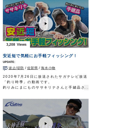
トの中西隼人さん、石田果林さんが、ジグサ
ビキとサビキ仕掛けでアジ、サバを狙いま
す。
群れを直接狙うジグサビキはお手軽ですが、
釣果を伸ばすにはコツが必要。
大東からアドバイスを受けたのぞみさんは小
気味よい引きを楽しみました。
■使用製品
3,208
落し込みジグサビキ
投技ジグ20g
安近短で気軽にお手軽フィッシング！
投次郎20g
マスクドスピン
波止/堤防
/
佐賀県
/
海水小物
ぶっ飛びサビキ完全セット
■取材協力
2020年7月26日に放送されたサガテレビ放送
武庫川渡船様
「釣り時季」の動画です。
ガッ釣り関西 テレビ大阪 毎週土曜日 6時
釣りみにまにものササキリナさんと手鍵晶さ
20分～6時50分放送
https://www.tv-
んが、安近短な堤防釣りで、魚種対決を行い
osaka.co.jp/ip4/gattsuri/
ます。
OWNERMOVIE
http://ownertv.jp/
■使用アイテム
オーナーばりwebsite
・
虫ピンチスリム
http://www.owner.co.jp
・
堤防五目完全セット
・
ぶっ飛びサビキ完全セット
・竜宮城シリーズ
お手軽城キス・ハゼ