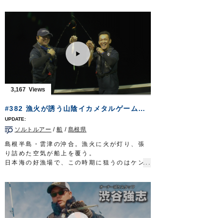
６月の末に幕を開けた鮎の友釣りシーズン。
オーナーばりwebsite
急流に育つ九頭竜の鮎は、味が良いことでも
http://www.owner.co.jp
知られている。
鮎の友釣りに並々ならぬ情熱を注ぐのは井川
弘二郎さん。
静岡県の狩野川漁業協同組合の理事、放流委
員長を担いながら…伊豆の国市議会の議員と
して、鮎を活用した地域の振興を目指してい
る。
志を胸に秘め北陸の名高き川に立つ。再認識
3,167
する友釣りの醍醐味。
清流に浮かぶ鮮やかな追星が、未来への道を
#382 漁火が誘う山陰イカメタルゲーム～旬のシロイカが告げる夏の到来～
指し示してくれる。
放送日 2019年9月8日
ソルトルアー
/
船
/
島根県
■タックル
竿：鮎竿 9m
島根半島・雲津の沖合。漁火に火が灯り、張
仕掛け：
プロ完全仕掛複合メタル
0.06号
り詰めた空気が船上を覆う。
鼻かん周り：
移動鼻かんスイフト仕掛
S
日本海の好漁場で、この時期に狙うのはケン
ハリス：
ザイト・鮎トップハリス フロロ
1.2
サキイカ。一本釣りされたものはシロイカと
号
呼ばれ、食味抜群。夏が旬の、ご当地グルメ
ハリ：
スティング
6.5号
だ。
イカメタルを巧みに操るのは、倉敷のフィッ
シングショップに勤める重本尚也さん。
宝の山に当たれば望外の釣果が待っている。