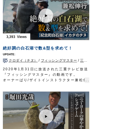
両氏ともコンスタントにグレがヒットし、良
型も釣り上げて椛島の磯を満喫しました。
■取材協力…長崎県五島市/せいわ様
■使用アイテム
鈎…
速手グレ
、
ザ・ROCK
、
身軽グレ
ハリス…
ザイト・磯フロロ
釣り時季 サガテレビ毎週日曜日朝5時30分
3,393
～6時放送
https://turitoki.com/
OWNERMOVIE
http://ownertv.jp/
絶好調の白石湖で数&型を求めて！
オーナーばりwebsite
http://www.owner.co.jp
クロダイ（チヌ）
/
フィッシングマスター
/
三重県
/
イカダ/カカリ
2020年1月31日に放送された三重テレビ放送
『フィッシングマスター』の動画です。
オーナーばり/ザイトインストラクター兼松伸
行さんが紀北町白石湖のイカダでチヌを狙い
ます。
■使用アイテム…ライン/
ザイト・筏かかり
3
号、鈎/
ウルトラ競技チヌ
3号
■取材協力…紀北町白石湖/ロッジ山水様
フィッシングマスター 三重テレビ放送 毎
週金曜日 23時～23時15分
http://creativeoffice-chie.com/