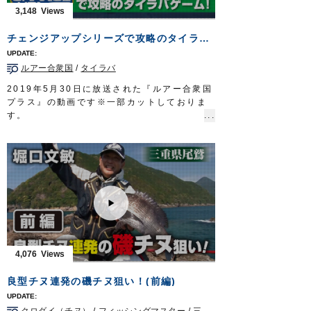
■取材協力
3,148
栃木県鬼怒川漁業協同組合様
Do!Fishing 毎週土曜日 8:30～8:45放送※
チェンジアップシリーズで攻略のタイラバゲーム！徹底解説！
第3土曜日は放送休止
https://s.mxtv.jp/variety/do_fishing/
ルアー合衆国
/
タイラバ
OWNERMOVIE
http://ownertv.jp/
オーナーばりwebsite
2019年5月30日に放送された『ルアー合衆国
http://www.owner.co.jp
プラス』の動画です※一部カットしておりま
す。
スタッフ今永航汰が、過去動画を振り返りな
がら船の上でのネクタイやラバー交換が簡単
にできる「チェンジアップシリーズ」を使っ
たタイラバゲームを徹底解説します。
■紹介アイテム
・
チェンジストッパー
・
チェンジスカート
・
チェンジネクタイストレート
/
カーリー
・
鯛ラバスプリング
など
ルアー合衆国プラス 三重テレビ放送 毎週
4,076
土曜日 22時45分～23時00分放送
http://lure-us-plus.com/
良型チヌ連発の磯チヌ狙い！(前編)
OWNERMOVIE
http://ownertv.jp/
オーナーばりwebsite
クロダイ（チヌ）
/
フィッシングマスター
/
三重県
/
磯