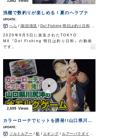
3,862
は、一度味わえば病みつきになること、請け
合いだ。
浅棚で数釣りが楽しめる！夏のヘラブナ
タックル
ロッド：ジギングロッド 6ft3in
へら
/
湖沼/清流
/
Do! Fishing 明日は釣り日和
/
神奈川県
リール：4000番クラス中型スピニングリール
メインライン：PE 2号
2020年9月5日に放送されたTOKYO
リーダー：ナイロン 6号2m + フロロ 12号
MX『Do! Fishing 明日は釣り日和』の動画
80cm
です。
ジグヘッド：虫ヘッドパワー 3g
身近にある釣り堀で手軽に楽しめ、日本古来
放送日 2020年4月19日
のゲームフィッシングであるヘラブナ釣り
OWNERMOVIE http://ownertv.jp/
は、ビギナーからベテランまで誰もが楽しめ
オーナーばりwebsite
る釣りとして人気。
http://www.owner.co.jp
一見、のんびりしている様に見えるヘラブナ
釣りですが、実際はとてもエキサイティン
グ。
今回はトップトーナメンターの岡田清さんが
神奈川県の厚木へら鮒センターで、管理釣り
場での楽しみ方をご紹介いたします。
2,699
■使用製品
ザイト・SABAKIへらハリス
カラーローテでヒットを誘発!!山口県川尻沖のオモリグゲーム
ザイト・白の道糸
スズ バラサ
ソルトルアー
/
船
/
エギング
/
ルアーパラダイス九州TV
/
山口県
Do!Fishing 毎週土曜日 8:30～8:45放送※