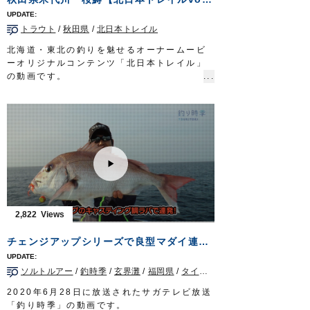
トラウト
/
秋田県
/
北日本トレイル
北海道・東北の釣りを魅せるオーナームービ
ーオリジナルコンテンツ「北日本トレイル」
の動画です。
今回はサクラマスアングラーとしての顔も持
つカルティバフィールドテスター佐藤文紀さ
んが、秋田県を流れる大河・米代川でサクラ
マスを狙います。
■使用アイテム
STX-38ZN
STX-45ZN
OWNERMOVIE
http://ownertv.jp/
オーナーばりwebsite
2,822
http://www.owner.co.jp
チェンジアップシリーズで良型マダイ連発！玄界灘タイラバゲーム！
ソルトルアー
/
釣時季
/
玄界灘
/
福岡県
/
タイラバ
2020年6月28日に放送されたサガテレビ放送
「釣り時季」の動画です。