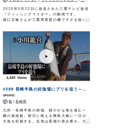
http://www.owner.co.jp
2020年5月22日に放送された三重テレビ放送
『フィッシングマスター』の動画です。
堀口文敏さんが三重県尾鷲の磯でチヌを狙い
ます。
潮の状況を読み、良型チヌを連発！
■使用鈎…
サスガチヌ
、
インブライトチヌ
■取材協力…尾鷲市/川端渡船様
フィッシングマスター 三重テレビ放送 毎
週金曜日 23時～23時15分
http://creativeoffice-chie.com/
OWNERMOVIE
http://ownertv.jp/
オーナーばりwebsite
http://www.owner.co.jp
4,489
#389 長崎半島の好漁場にブリを追う～ライトタックルを駆使する落とし込み釣り～
船
/
長崎県
九州・長崎半島の南端、穏やかな海を進む一
艘の遊漁船。朝日に映える樺島大橋に一日の
大漁を祈願する。近海は黒潮の恵み豊か。大
型の回遊魚が泳ぐ浪漫溢れる豊穣の海に九州