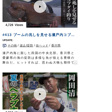
道糸：ザイト・渓流 0.4～0.6号
通り間口が広く奥深い。爽やかな風に誘われ
オモリ：ガン玉 6号×4個
マブナと遊ぶのは小春友樹さん。埼玉は川越
ハリス：ナイロン 0.4号
に居を構える和竿職人だ。
へらダブルサルカンダルマ型 22号
経済産業省が伝統的工芸品の製作者団体とし
エサ：アカムシ／ホソミミズ
て認定する「江戸和竿組合」に今年加入した
4,728
ハリ：モロコ 2号／2.5号
三人のうちの一人が小春さん。その作品は精
放送日 2020年5月31日
緻で美しく、実用性も高い。江戸の粋が詰ま
#413 ブームの兆しを見せる瀬戸内コブダイ釣り～四国の沖堤で堪能する極上ファイト～
OWNERMOVIE
http://ownertv.jp/
っている。次代を担う和竿職人の果てなき旅
オーナーばりwebsite
路。道は険しくとも…手堅く、歩を進めるの
http://www.owner.co.jp
その他
/
波止/堤防
/
虫ヘッド
/
香川県
みだ。
タックル
瀬戸内海に面した四国の中央北部。香川県と
竿：和竿 6本継ぎ 8尺(2.4m)
愛媛県の海の堤防は多様な魚が狙える豊穣の
道糸：ナイロン 1号
舞台だ。ヒットすれば、思わぬ大物も期待で
仕掛け：シモリ仕掛け
きるオカッパリから狙うのはコブダイ。最大
親ウキ 1個
１メートルにも達するベラ科の魚。成魚にな
シモリ玉 2号 1個／1号 3個
ると頭部に特徴的なコブが張り出す個性的な
ハリス：0.8号
ターゲットだ。
ハリ：
フナ鈎
5号
堤防に竿を出し、神経を研ぎ澄ましアタリを
放送日 2020年5月3日
待つのは三木薫さん。香川県の釣具店店長と
OWNERMOVIE
http://ownertv.jp/
して、コブダイ釣りの魅力を発信している。
オーナーばりwebsite
チヌ釣りにおいては大敵となるコブダイを主
http://www.owner.co.jp
役に据えた四国の釣り。
迫力満点の魚体が繰り出す強烈なファイト