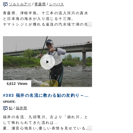
ソルトルアー
/
青森県
/
シーバス
リール：4000番クラス XGスピニングリール
メインライン：PE 1号（8本ヨリ）
青森県、津軽半島。十三本の流入河川の真水
リーダー：フロロ 25lb
と日本海の海水が入り混じる十三湖。
ルアー：メタルジグ 32g/シンキングペンシル
ヤマトシジミが獲れる遠浅の汽水域で湖の生
95mm ほか
態系の頂点に立つ魚シーバスを狙う。
フック：
ST-46
#8/#6・
STX-45ZN
#5 ほか
このルアーフィッシングの好敵手と対峙する
■タックル②
のは、ベテラン辺見哲也さん。
ロッド：サーフロッド MST 10ft8in
得意とするミノーイングで、世界のフィール
リール：4000番クラス XG スピニングリー
ドを渡り歩き記憶に残る魚を釣ってきた。
ル
津軽の汽水域に狙う孤高のシーバス。
メインライン：PE 1号（8本ヨリ）
一筋縄ではいかない相手との息詰まる攻防の
リーダー：フロロ 25lb
先に、望外の釣果が待っていた。
直リグラバー
ギル1/0（シンカー 14gに変
放送日 2019年9月22日
更）
■タックル
4,612
OWNERMOVIE
http://ownertv.jp/
ロッド：シーバスロッド 9ft10in
オーナーばりwebsite
リール：4000番クラス MHG スピニングリー
#383 福井の名流に教わる鮎の友釣り～追星が指し示す未来への道～
http://www.owner.co.jp
ル
メインライン：PE 1.2号
鮎
/
福井県
リーダー：フロロ 25lb
スナップ：
クイックスナップ
#1
福井の名流、九頭竜川。古より「崩れ川」と
ルアー：フローティングミノー ほか
して怖れられてきた流れは…
フック：
STX-45ZN
#4
夏、瀬音心地良い,優しい表情を見せている。
OWNERMOVIE
http://ownertv.jp/