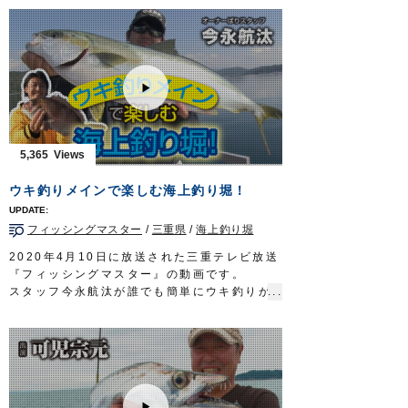
玄界灘発祥の落とし込み釣りで挑むのは、野
母崎樺島町に生まれ育った小川龍喜さん。漁
師の顔を持つ海の男だ。
ターゲットはブリ。１０キロ超えの大物を、
ライトタックルを駆使し釣り上げる。
読みと勘。そして、テクニックを要する奥深
きゲーム。
勝負の行方や、如何に…
タックル
5,365
竿：ライトジギング用ロッド 5ft10in
リール：中型ベイトリール
ウキ釣りメインで楽しむ海上釣り堀！
メインライン：PE 2号
リーダー：フロロ 12号
フィッシングマスター
/
三重県
/
海上釣り堀
オモリ：80号
テンヤ：
喰わせ剛サビキ W胴打仕掛
7-12号
2020年4月10日に放送された三重テレビ放送
放送日 2019年10月27日
『フィッシングマスター』の動画です。
OWNERMOVIE
http://ownertv.jp/
スタッフ今永航汰が誰でも簡単にウキ釣りが
オーナーばりwebsite
楽しめる仕掛け「海上釣堀セット
喰い渋りマ
http://www.owner.co.jp
ダイ
」「
セット一発つり堀のませ仕掛
」を使
って、釣り堀のマダイやシマアジ、ヒラマ
サ、カンパチ、イシガキダイなどを攻略しま
す。
■取材協力…南伊勢町/海上釣り堀辨屋様