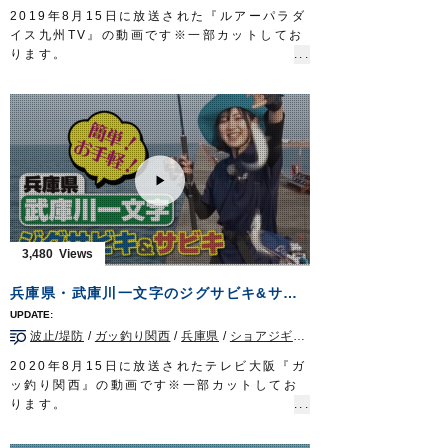
第3土曜日は放送休止
2019年8月15日に放送された『ルアーパラダ
https://s.mxtv.jp/variety/do_fishing/
イス九州TV』の動画です※一部カットしてお
OWNERMOVIE
http://ownertv.jp/
ります。
オーナーばりwebsite
オーナーばりスタッフ藤岡裕樹が、山口県長
http://www.owner.co.jp
門市川尻沖のオモリグゲームでケンサキイカ
を狙います。
状況に応じてDraw4のカラーやサイズを使い
分け、ヒットを量産!
■使用アイテム
・
からまんオモリグリーダーシングル
/
ダブル
・
Draw4 2.5号
/
3号
ルアーパラダイス九州TV TVQ九州放送 毎
週土曜日 朝5時30分～6時放送
3,480
OWNERMOVIE
http://ownertv.jp/
オーナーばりwebsite
兵庫県・武庫川一文字のジグサビキ&サビキ
http://www.owner.co.jp
ルアーパラダイス九州オンライン
波止/堤防
/
ガッ釣り関西
/
兵庫県
/
ショアジギング
http://lurepara.tsuribito.co.jp/
2020年8月15日に放送されたテレビ大阪『ガ
ッ釣り関西』の動画です※一部カットしてお
ります。
兵庫県武庫川一文字で、オーナーばりスタッ
フ大東哲也とリポーターののぞみさん、ゲス