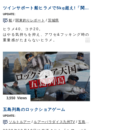
放送日 2020年11月1日
リール：スピニングリール（レバーブレー
ツインサポート船ヒラメで5kg超え!「関東釣りレポートVol.9」
OWNERMOVIE
http://ownertv.jp/
キ）
オーナーばりwebsite
道糸：ナイロン 1.7号
http://www.owner.co.jp
船
/
関東釣りレポート
/
茨城県
ハリス：フロロ 1.5号
ウキ：小型棒ウキ 5B
ヒラメ40、コチ20。
ハリ：
速手チヌ
2号
はやる気持ちを抑え、アワセ&フッキング時の
タックル②
重量感がたまらないヒラメ。
竿：チヌ竿 0.6号 5.3m
特に寒の時期は、脂がのって肉厚で非常に美
リール：スピニングリール（レバーブレー
味。
キ）
そんな寒ビラメを狙うため、釣女・白井亜美
道糸：ナイロン 1.7号
さんと弊社スタッフ赤沼行紀が、鹿島沖横流
ハリス：フロロ 1.7〜2号
し釣りに挑みました。
ウキ：円錐ウキ G5
新製品ツインサポート船ヒラメの使い方と、
ハリ：
サスガチヌ
2号
渋い状況での釣り方を白井さんが徹底解説。
放送日 2020年9月27日
イワシに負担をかけず元気に泳がせるツイン
OWNERMOVIE
http://ownertv.jp/
サポートフックが、最後にドラマを巻き起こ
オーナーばりwebsite
します。
3,550
http://www.owner.co.jp
ぜひご覧ください。
■使用アイテム
五島列島のロックショアゲーム
ツインサポート船ヒラメ
ツインサポートフック
ソルトルアー
/
ルアーパラダイス九州TV
/
五島列島
/
ヒラスズキ
/
ショア
■取材協力…茨城県鹿島/長岡丸様
OWNERMOVIE
http://ownertv.jp/