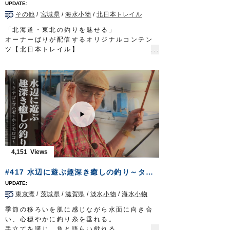
20分～6時50分放送
https://www.tv-
その他
/
宮城県
/
海水小物
/
北日本トレイル
osaka.co.jp/ip4/gattsuri/
OWNERMOVIE
http://ownertv.jp/
「北海道・東北の釣りを魅せる」
オーナーばりwebsite
オーナーばりが配信するオリジナルコンテン
http://www.owner.co.jp
ツ【北日本トレイル】
早くも配信3回目となる今回は北上川のハゼ釣
り。
刺身サイズの特大マハゼが釣れることで知ら
れるこのエリアを、同所に精通されている上
州屋新仙台泉店スタッフ鈴木栄樹さんに解説
していただきました。
弊社東北地区担当の赤沼も和気あいあいの同
行釣行。
丁寧な解説をいただきながらの動画は、繊細
かつ小気味良いハゼならではの釣趣を魅せて
4,151
くれる内容となっています。
■協力
#417 水辺に遊ぶ趣深き癒しの釣り～タナゴ・マハゼ・ホンモロコ～
上州屋新仙台泉店様
上州屋仙台宮城野店様
東京湾
/
茨城県
/
滋賀県
/
淡水小物
/
海水小物
■使用アイテム
お手軽城 キス・ハゼ
季節の移ろいを肌に感じながら水面に向き合
OWNERMOVIE
http://ownertv.jp/
い、心穏やかに釣り糸を垂れる。
オーナーばりwebsite
手立てを講じ、魚と語らい戯れる。