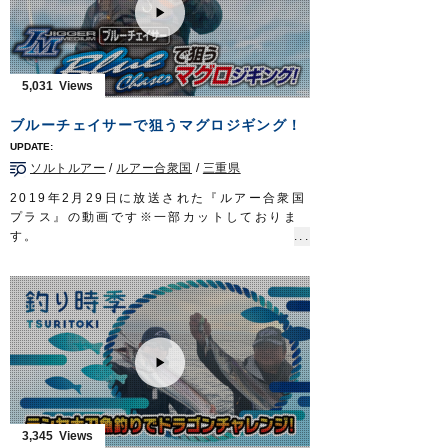
漁火が誘う山陰イカメタルゲーム。その面白
さは、お墨付き…
眩きシロイカが夏の到来を告げる。
■放送日 2019年8月25日
5,031
■タックル
ロッド：イカメタル専用ロッド 6ft6in
ブルーチェイサーで狙うマグロジギング！
リール：小型両軸リール（カウンター付き）
メインライン：PE 0.6号
ソルトルアー
/
ルアー合衆国
/
三重県
仕掛け：
イカメタルの基本
100cm
レベルスッテ20号
／
Draw4 2.5号
2019年2月29日に放送された『ルアー合衆国
OWNERMOVIE
http://ownertv.jp/
プラス』の動画です※一部カットしておりま
オーナーばりwebsite
す。
http://www.owner.co.jp
スタッフ渋谷強志が、志摩市のトロ丸さんに
乗船し、話題のマグロジギングにチャレン
ジ。
フックの重要性や基本的なメソッドを解説し
ます。
■使用フック
ジガーミディアム ツインチェイサー
■スタッフブログ「マグロジギング(トンジギ)
について」
http://www.owner.co.jp/blog/instructor/22069/
3,345
ルアー合衆国プラス 三重テレビ放送 毎週