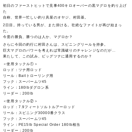
初日のファーストヒットで見事400キロオーバーの黒マグロを釣り上げ
た
自称、世界一忙しい釣り具屋のオヤジ、村田基。
2日目。持っている男が、また掛ける。壮絶なファイトが再び始まっ
た。
今度の勝負、勝つのは人か、マグロか？
さらに今回の釣行に村田さんは、スピニングリールを持参。
巨大マグロのパワーを考えれば常識破りのチャレンジなのだが…
果たして、この試み、ビッグツナに通用するのか？
＜使用タックル①＞
ロッド：ツナ用ロッド
リール：Baitトローリング用
フック：スーパームツ45
ライン：180lbダグロン系
リーダー：200lb
＜使用タックル②＞
ロッド：7.9フィートソルトルアーロッド
リール：スピニング30000番クラス
フック：スーパームツ45
ライン：PE15lb Special Order 180lb相当
リーダー：200lb