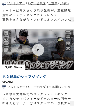
ソルトルアー
/
ルアー合衆国
/
三重県
/
ジギング/キャスティング
オーナーばりスタッフ渋谷強志が、三重県尾
鷲沖のトンボジギングにチャレンジ。
実釣を交えながらトンジギにオススメのフッ
クの解説や、マグロと真っ向勝負ができる簡
単なフロントフックの作成法を実演します。
2022年1月22日に放送された『ルアー合衆
国』の動画です※一部カットしております。
■ロケ協力…三重県尾鷲市/ゴールデンイーグ
ル様
■使用アイテム
・ジガーミディアムチェイス
・仕掛シザーズ
・最強根巻糸中or太
3,281
・ボビンホルダーEX
・ソリッドリング6㎜
男女群島のショアジギング
・ジギング組糸240lb
ルアー合衆国 三重テレビ放送 毎週土曜
ソルトルアー
/
ルアーパラダイス九州TV
/
ショア青物
/
長崎県
/
ショアジ
日 22時30分～22時45分放送
http://lure-us.com/
長崎県男女群島でのロックショアジギング
OWNERMOVIE
http://ownertv.jp/
で、カルティバフィールドテスターの岡公一
オーナーばりwebsite
郎さんとオーナーばりスタッフの一森良太が
http://www.owner.co.jp