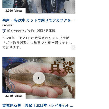
全国からゲストを迎える前にフィールドのコ
ンディションを把握しておきたい。
3,996
胸高鳴る釣りの舞台が、ようやく幕を開け
る。
兵庫・高砂沖 カットウ釣りでデカフグを狙う
タックル
ロッド：トラウトロッド L 5ft10in
船
/
その他
/
ガッ釣り関西
/
兵庫県
リール：3500番 XG スピニングリール
メインライン：PE 0.7号
2020年11月21日に放送されたテレビ大阪
リーダー：ナイロン 12lb
『ガッ釣り関西』の動画です※一部カットし
スナップ：
耐力スナップ
#00
ております。
ルアー：
DS-48F デメタシャロー
ほか
兵庫県・高砂沖で、スタッフ藤岡裕樹がリポ
フック：
SBL-37M
#6 ほか
ーターののぞみさんに秋から冬にかけてシー
放送日 2020年7月12日
ズンとなる船からのカットウフグをみっちり
OWNERMOVIE
http://ownertv.jp/
教えます。
オーナーばりwebsite
基本的なテクニックからご紹介しております
http://www.owner.co.jp
ので、初心者の方もぜひご覧ください 。
■使用製品
・カットウシンカー 丸錘
・カットウ一角ふぐチラシ仕掛
・ムラムラふぐ喰わせ胴突
3,310
■取材協力
高砂市/浜栄丸様
宮城県石巻 真鯊【北日本トレイルvol.3】
ガッ釣り関西 テレビ大阪 毎週土曜日 6時