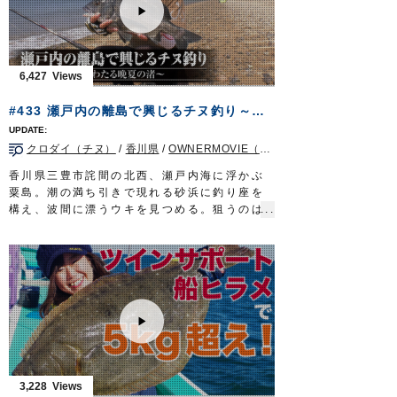
オーナーばりwebsite
継さん。札幌の大手釣具店に３０年以上勤
http://www.owner.co.jp
め、この夏、第二の人生を歩み始めた。
ルアーパラダイス九州オンライン
遡上を前にしたシロザケは警戒心が強く、滅
http://lurepara.tsuribito.co.jp/
多に口を使わない。一筋縄ではいかない旬の
6,427
魚に熟練の釣技を駆使し迫りゆく。
タックル①
#433 瀬戸内の離島で興じるチヌ釣り～潮風わたる晩夏の渚～
ロッド：アキアジ専用ロッド 13ft
リール：中型スピニングリール
クロダイ（チヌ）
/
香川県
/
OWNERMOVIE（夢釣行）
メインライン：PE 2号
リーダー：フロロ 8号
香川県三豊市詫間の北西、瀬戸内海に浮かぶ
ウキ：アキアジフロート LL
粟島。潮の満ち引きで現れる砂浜に釣り座を
スプーン：アキアジスプーン 45g
構え、波間に漂うウキを見つめる。狙うのは
ルアー：タコベイト 2号
燻銀の鎧を纏った厳かなる魚クロダイ。チヌ
ハリ：ジガーライト 早掛 3/0
の名で親しまれる釣り味際立つターゲット
タックル②
だ。
ロッド：アキアジ専用ロッド 11ft5in
チヌに対峙するのは山口美咲さん。岡山を拠
リール：中型スピニングリール
点に活躍する、うら若き磯釣り師だ。浜辺か
メインライン：PE 1.5号
ら挑むのは初めて…荒磯とは異なる、穏やか
リーダー：フロロ 8号
な釣り。渚をわたる潮風に秋の気配を仄かに
ハリス：ナイロン 5号
感じながら、瀬戸内の離島で極上のチヌと戯
ウキ：アキアジスティック 6号／8号
れる。
ルアー：タコベイト 1.5号
タックル①
3,228
ハリ：カット フカセ 16号
竿：チヌ竿 0.6号 5.3m