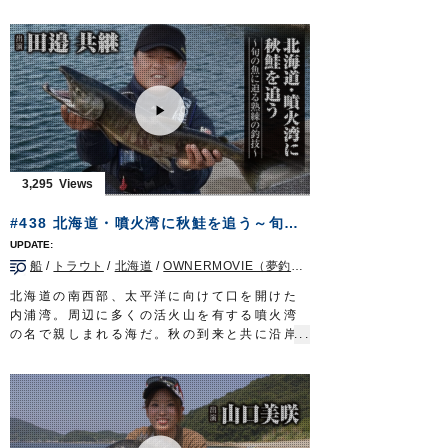
青物を狙います。
水面で勝負するトップウォータープラグに対
し、海底から釣り始めるメタルジグは、ある
意味両極端なアプローチですが、双方やるこ
とで互いを補い合うメリットもあります。
状況に応じてそれぞれを駆使し、良型スマガ
ツオやヒレナガカンパチなどをキャッチしま
した。
■使用アイテム
・撃投ジグ レイドバック 100g
3,295
・撃投ジグ ストライク250g、200g
・投次郎 50g
#438 北海道・噴火湾に秋鮭を追う～旬の魚に迫る熟練の釣技～
・マスクドスピンM
・ファイアツイン120g
船
/
トラウト
/
北海道
/
OWNERMOVIE（夢釣行）
・ショートジグアシスト1/0
・STX-58#3
北海道の南西部、太平洋に向けて口を開けた
■撮影協力
内浦湾。周辺に多くの活火山を有する噴火湾
平戸市田平/あじか磯釣りセンター様
の名で親しまれる海だ。秋の到来と共に沿岸
2021年11月20日に放送された『ルアーパラ
部には釣り人が集結する。喧騒の主役となる
ダイス九州TV』の動画です※一部カットして
のは、この時期、接岸するシロザケ。日本人
おります。
に馴染み深い魚は食味抜群な上にパワフルな
ルアーパラダイス九州TV TVQ九州放送 毎
ファイトを堪能できる季節限定のターゲット
週土曜日 朝5時30分～6時放送
だ。
OWNERMOVIE
http://ownertv.jp/
噴火湾の風物詩、秋味釣りに挑むのは田邉共