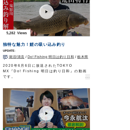
■使用製品
リングキックテイル
リングツインテイル2”
瞬貫BC
アジネクトン
アジ弾丸
5,282
Do!Fishing 毎週土曜日 8:30～8:45放送※
第3土曜日は放送休止
独特な魅力！鯉の吸い込み釣り
https://s.mxtv.jp/variety/do_fishing/
OWNERMOVIE
http://ownertv.jp/
湖沼/清流
/
Do! Fishing 明日は釣り日和
/
栃木県
オーナーばりwebsite
http://www.owner.co.jp
2020年6月6日に放送されたTOKYO
MX『Do! Fishing 明日は釣り日和』の動画
です。
日本全国の河川や湖沼に生息しており、誰も
が知る身近な淡水魚「コイ」。
今回は大手釣具店に勤務する荒山将行さんが
地元である栃木県の鬼怒川で、手軽に始めら
れるコイの吸い込み釣りを分かりやすく解説
します。
■使用製品
鯉オモリ吸込仕掛
吸込仕掛（2組入）