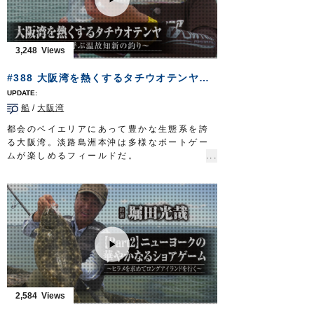
フィッシングマスター 三重テレビ放送 毎
週金曜日 23時～23時15分
http://creativeoffice-chie.com/
OWNERMOVIE
http://ownertv.jp/
3,248
オーナーばりwebsite
http://www.owner.co.jp
#388 大阪湾を熱くするタチウオテンヤ～ドラゴンを呼ぶ温故知新の釣り～
船
/
大阪湾
都会のベイエリアにあって豊かな生態系を誇
る大阪湾。淡路島洲本沖は多様なボートゲー
ムが楽しめるフィールドだ。
とりわけ、関西のアングラーを、そのゲーム
性で虜にしているのがタチウオ。
120センチを超える大物…通称ドラゴンに挑
むのは、兵庫県神戸市に住まう可児宗元さ
ん。
タチウオ釣りの専門サイトを立ち上げるな
ど、マスメディアを通じ、タチウオテンヤの
面白さ・醍醐味を精力的に発信し続けてき
た。
大阪湾を熱くするタチウオテンヤ。伝統漁法
2,584
が育んだ温故知新の釣りで、龍の如き魚を誘