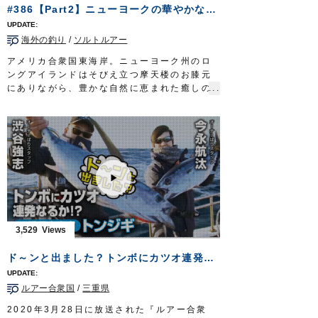
い出す。
#386【Part2】ニューヨークの華やかなるショアゲーム～ヒラメを求めてロングアイランドを行く～
放送日 2019年10月20日
■タックル
海外の釣り
/
ソルトルアー
竿：タチウオ専用ロッド 6ft6in
リール：小型電動リール
アメリカ合衆国東海岸。ニューヨーク州のロ
道糸：PE 2号
ングアイランドはそびえ立つ摩天楼のお膝元
リーダー：フロロ 12号
にありながら、豊かな自然に恵まれた癒しの
テンヤ：
掛獲船太刀魚テンヤ
グロー 40号
島だ。
OWNERMOVIE
http://ownertv.jp/
海鳥群れるフィールドにルアーを放ち、フル
オーナーばりwebsite
ーク＝ヒラメを追い求める。
http://www.owner.co.jp
挑むのはショアからのソルトルアーの使い
手、堀田光哉さん。
釣り初日。戸惑いながらも、徐々に現地に適
応。目指すフルークを追い詰めていく。
そして…ついに念願の一枚を手にする。
華やかなる香りに満ちたニューヨークのショ
アゲーム。
3,529
大都会のオアシス、ロングアイランドにスポ
ーツフィッシングの極みを見る。
ド～ンと出ました？トンボにカツオ連発なるか！？
タックル①
ロッド：サーフロッド MST 10ft8in
ルアー合衆国
/
三重県
リール：4000番クラス XG スピニングリー
ル
2020年3月28日に放送された『ルアー合衆
メインライン：PE 1号（8本ヨリ）