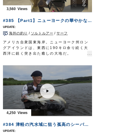
OWNERMOVIE
http://ownertv.jp/
オーナーばりwebsite
3,560
http://www.owner.co.jp
#385 【Part1】ニューヨークの華やかなるショアゲーム～ヒラメを求めてロングアイランドを行く～
海外の釣り
/
ソルトルアー
/
サーフ
アメリカ合衆国東海岸。ニューヨーク州ロン
グアイランドは、東西に190キロ余り続く大
西洋に鋭く突き出た癒しの大地だ。
摩天楼の鼻先にありながら環境は手厚く保全
され、釣りのターゲットとなる魚種も数多
い。
都会のオアシスでゲームに興じるのは堀田光
哉さん。ショアからのソルトルアーの醍醐味
を発信し続けてきた。
海鳥騒ぐロングアイランドのサーフから狙う
のは『フルーク』＝ヒラメ。
未だ見ぬ魚を求めて……文化の香り漂うサー
フに挑むショア・キャスティングゲーム。艶
4,250
やかで、華やかなる釣りが幕を開ける。
放送日 2019年9月29日
#384 津軽の汽水域に狙う孤高のシーバス～技を尽くす本州北端のルアーゲーム～
■タックル①
ロッド：サーフロッド MH 10ft4in