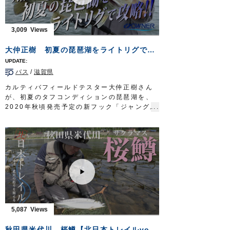
・竜宮城シリーズ
お手軽城根魚五目
・竜宮城シリーズ
よくばり投釣城
・
波止カワハギ完全セット
3,009
釣り時季 サガテレビ毎週日曜日朝5時30分
～6時放送
https://turitoki.com/
大仲正樹 初夏の琵琶湖をライトリグで攻略！【CULTIVA BASS vol.1】
OWNERMOVIE
http://ownertv.jp/
オーナーばりwebsite
バス
/
滋賀県
http://www.owner.co.jp
カルティバフィールドテスター大仲正樹さん
が、初夏のタフコンディションの琵琶湖を、
2020年秋頃発売予定の新フック「ジャングル
ワッキーガード」を使ったライトリグで攻略
します。
■使用フック
ジャングルワッキーガード（2020年秋頃発売
予定）
OWNERMOVIE
http://ownertv.jp/
オーナーばりwebsite
http://www.owner.co.jp
5,087
秋田県米代川 桜鱒【北日本トレイルvol.1】