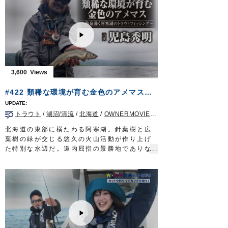
市の釣具店店長、中嶋和輝さん。
スピニングタックルを駆使しオモリグ仕掛け
で誘う。京丹後の夜を彩るシロイカの煌め
き。こだわりのメソッドで山陰の豊穣を味わ
い尽くす。
■タックル
ロッド：オモリグ用ロッド 7ft
3,600
リール：中型スピニングリール
メインライン：PE 0.6号
#422 類稀な環境が育む金色のアメマス～熱泉沸く阿寒湖のトラウトフィッシング～
リーダー：フロロ 3号
オモリ：20～25号
トラウト
/
湖沼/清流
/
北海道
/
OWNERMOVIE（夢釣行）
仕掛け：
からまんオモリグリーダー シングル
100cm/150cm
北海道の東部に横たわる阿寒湖。針葉樹と広
エギ：
Draw4 2.5号
葉樹の緑が交じる悠久の火山活動が作り上げ
放送日 2020年7月19日
た特別な水辺だ。道内屈指の景勝地でありな
OWNERMOVIE
http://ownertv.jp/
がらトラウトフィッシングのホットスポット
オーナーばりwebsite
として全国に名を馳せる。人気の理由は金色
http://www.owner.co.jp
に染まるアメマスの存在。カルデラ湖の類稀
な環境が育んだ気高き魚を求めて湖に立ち込
むのは、札幌を拠点に活動するフィッシング
ガイド児島秀明さん。
この時期、阿寒に滞在しガイドに明け暮れる
湖のスペシャリストだが、今年は初挑戦。