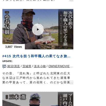
http://www.owner.co.jp
厄災に奪われた、ありふれた日常を心待ちに
する太公望に…
今一度、伝統に彩られた風情溢れる癒しの釣
りをお届けする。
タックル（タナゴ）
竿：タナゴ竿 8寸節 10本継（4本継で使用）
道糸：ナイロン 1.25号
ハリス：たなごハリス 紅葉
目印：たなご小丸目印
ハリ：魅玄タナゴ／三腰（鈎先加工）
3,887
タックル（干潟マハゼ）
竿：ヤマベ・コブナ竿 並継ぎ
#415 次代を担う和竿職人の果てなき旅～霞ヶ浦のマブナを寄せる伝統工芸の未来～
道糸：1～1.2号
ハリス：フロロ 0.6号?0.8号
湖沼/清流
/
茨城県
/
淡水小物
/
OWNERMOVIE（夢釣行）
オモリ：遊動 1.5号
ハリ：スーパー山女魚 7号
その昔、『流れ海』と呼ばれた北関東の広大
タックル（練り船マハゼ）
な水辺は江戸時代から進められてきた灌漑事
竿：江戸和竿 8尺
業の甲斐あって、菜の花咲く、のどかな田園
道糸：PE 1号
地帯に生まれ変わった。
ハリ：発光ハゼ5号／７号
利根川水系の水を引く用水路は、多様な魚が
ハゼライト 5号
棲息する魅惑のフィールド。人工の小川、ホ
タックル（ホンモロコ）
ソに糸を垂れる。狙うのはマブナ。その釣り
竿：ハエ用竿 5.4m
は「フナに始まりフナに終わる」という言葉