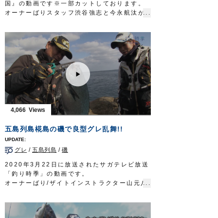
国』の動画です※一部カットしております。
リーダー：フロロ 25lb
オーナーばりスタッフ渋谷強志と今永航汰が
インチク系ルアー 25g
三重県志摩市のワンステップさんに乗船し、
フック：
プラッガーシングル
1/0(2本掛け)
流行りのトンジギでトンボ（ビンチョウマグ
タックル②
ロ/ビンナガ）とカツオを狙います。
ロッド：サーフロッド MH 10ft4in
苦戦した前回とはうって変わり、開始早々ト
リール：5000番クラス XG スピニングリー
ンボのダブルヒットからスタート。
ル
大判カツオも飛び出し、無事リベンジ成功と
メインライン：PE 1.5号（8本ヨリ）
なりました。
リーダー：フロロ 40lb
■前回
ルアー：シンキングペンシル 95mm
https://youtu.be/cqKj-vwnuyc
フック：
STX-45ZN
#5
■使用フック
4,066
放送日 2019年10月6日
ジガーミディアムブルーチェイサー
OWNERMOVIE
http://ownertv.jp/
ルアー合衆国 三重テレビ放送 毎週土曜
五島列島椛島の磯で良型グレ乱舞!!
オーナーばりwebsite
日 22時30分～22時45分放送
http://www.owner.co.jp
http://lure-us.com/
グレ
/
五島列島
/
磯
OWNERMOVIE
http://ownertv.jp/
オーナーばりwebsite
2020年3月22日に放送されたサガテレビ放送
http://www.owner.co.jp
「釣り時季」の動画です。
オーナーばり/ザイトインストラクター山元八
郎さんとオーナーばりフィールドテスター山
口美咲さんが、長崎県五島列島の磯のフカセ
釣りでグレを狙います。