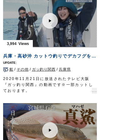
な環境が育んだ気高き魚を求めて湖に立ち込
むのは、札幌を拠点に活動するフィッシング
ガイド児島秀明さん。
この時期、阿寒に滞在しガイドに明け暮れる
湖のスペシャリストだが、今年は初挑戦。
全国からゲストを迎える前にフィールドのコ
ンディションを把握しておきたい。
3,994
胸高鳴る釣りの舞台が、ようやく幕を開け
る。
兵庫・高砂沖 カットウ釣りでデカフグを狙う
タックル
ロッド：トラウトロッド L 5ft10in
船
/
その他
/
ガッ釣り関西
/
兵庫県
リール：3500番 XG スピニングリール
メインライン：PE 0.7号
2020年11月21日に放送されたテレビ大阪
リーダー：ナイロン 12lb
『ガッ釣り関西』の動画です※一部カットし
スナップ：
耐力スナップ
#00
ております。
ルアー：
DS-48F デメタシャロー
ほか
兵庫県・高砂沖で、スタッフ藤岡裕樹がリポ
フック：
SBL-37M
#6 ほか
ーターののぞみさんに秋から冬にかけてシー
放送日 2020年7月12日
ズンとなる船からのカットウフグをみっちり
OWNERMOVIE
http://ownertv.jp/
教えます。
オーナーばりwebsite
基本的なテクニックからご紹介しております
http://www.owner.co.jp
ので、初心者の方もぜひご覧ください 。
■使用製品
・カットウシンカー 丸錘