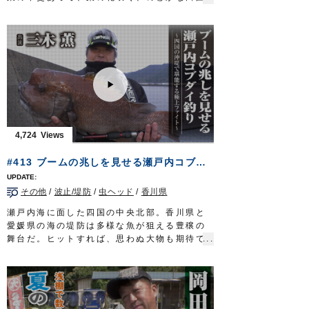
道糸：PE 1号
地帯に生まれ変わった。
ハリ：発光ハゼ5号／７号
利根川水系の水を引く用水路は、多様な魚が
ハゼライト 5号
棲息する魅惑のフィールド。人工の小川、ホ
タックル（ホンモロコ）
ソに糸を垂れる。狙うのはマブナ。その釣り
竿：ハエ用竿 5.4m
は「フナに始まりフナに終わる」という言葉
道糸：ザイト・渓流 0.4～0.6号
通り間口が広く奥深い。爽やかな風に誘われ
オモリ：ガン玉 6号×4個
マブナと遊ぶのは小春友樹さん。埼玉は川越
ハリス：ナイロン 0.4号
に居を構える和竿職人だ。
へらダブルサルカンダルマ型 22号
経済産業省が伝統的工芸品の製作者団体とし
エサ：アカムシ／ホソミミズ
て認定する「江戸和竿組合」に今年加入した
4,724
ハリ：モロコ 2号／2.5号
三人のうちの一人が小春さん。その作品は精
放送日 2020年5月31日
緻で美しく、実用性も高い。江戸の粋が詰ま
#413 ブームの兆しを見せる瀬戸内コブダイ釣り～四国の沖堤で堪能する極上ファイト～
OWNERMOVIE
http://ownertv.jp/
っている。次代を担う和竿職人の果てなき旅
オーナーばりwebsite
路。道は険しくとも…手堅く、歩を進めるの
http://www.owner.co.jp
その他
/
波止/堤防
/
虫ヘッド
/
香川県
みだ。
タックル
瀬戸内海に面した四国の中央北部。香川県と
竿：和竿 6本継ぎ 8尺(2.4m)
愛媛県の海の堤防は多様な魚が狙える豊穣の
道糸：ナイロン 1号
舞台だ。ヒットすれば、思わぬ大物も期待で
仕掛け：シモリ仕掛け
きるオカッパリから狙うのはコブダイ。最大
親ウキ 1個
１メートルにも達するベラ科の魚。成魚にな
シモリ玉 2号 1個／1号 3個
ると頭部に特徴的なコブが張り出す個性的な
ハリス：0.8号
ターゲットだ。
ハリ：
フナ鈎
5号
堤防に竿を出し、神経を研ぎ澄ましアタリを