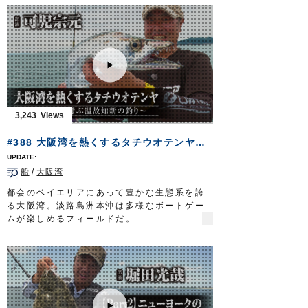
ダイ
」「
セット一発つり堀のませ仕掛
」を使
って、釣り堀のマダイやシマアジ、ヒラマ
サ、カンパチ、イシガキダイなどを攻略しま
す。
■取材協力…南伊勢町/海上釣り堀辨屋様
フィッシングマスター 三重テレビ放送 毎
週金曜日 23時～23時15分
http://creativeoffice-chie.com/
OWNERMOVIE
http://ownertv.jp/
3,243
オーナーばりwebsite
http://www.owner.co.jp
#388 大阪湾を熱くするタチウオテンヤ～ドラゴンを呼ぶ温故知新の釣り～
船
/
大阪湾
都会のベイエリアにあって豊かな生態系を誇
る大阪湾。淡路島洲本沖は多様なボートゲー
ムが楽しめるフィールドだ。
とりわけ、関西のアングラーを、そのゲーム
性で虜にしているのがタチウオ。
120センチを超える大物…通称ドラゴンに挑
むのは、兵庫県神戸市に住まう可児宗元さ
ん。
タチウオ釣りの専門サイトを立ち上げるな