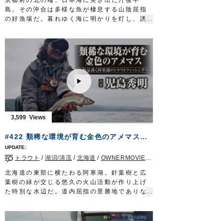
OWNERMOVIE
http://ownertv.jp/
島。その沖合は多様な魚が棲息する山陰屈指
オーナーばりwebsite
の好漁場だ。暮れゆく海に明かりを灯し、誘
http://www.owner.co.jp
いをかける。ターゲットはこの地方でシロイ
ルアーパラダイス九州オンライン
カと呼ばれるケンサキイカ。釣り味、食味際
http://lurepara.tsuribito.co.jp/
立つ高級イカに挑むのは若狭湾に面した宮津
市の釣具店店長、中嶋和輝さん。
スピニングタックルを駆使しオモリグ仕掛け
で誘う。京丹後の夜を彩るシロイカの煌め
き。こだわりのメソッドで山陰の豊穣を味わ
い尽くす。
■タックル
ロッド：オモリグ用ロッド 7ft
3,599
リール：中型スピニングリール
メインライン：PE 0.6号
#422 類稀な環境が育む金色のアメマス～熱泉沸く阿寒湖のトラウトフィッシング～
リーダー：フロロ 3号
オモリ：20～25号
トラウト
/
湖沼/清流
/
北海道
/
OWNERMOVIE（夢釣行）
仕掛け：
からまんオモリグリーダー シングル
100cm/150cm
北海道の東部に横たわる阿寒湖。針葉樹と広
エギ：
Draw4 2.5号
葉樹の緑が交じる悠久の火山活動が作り上げ
放送日 2020年7月19日
た特別な水辺だ。道内屈指の景勝地でありな
OWNERMOVIE
http://ownertv.jp/
がらトラウトフィッシングのホットスポット
オーナーばりwebsite
として全国に名を馳せる。人気の理由は金色
http://www.owner.co.jp
に染まるアメマスの存在。カルデラ湖の類稀