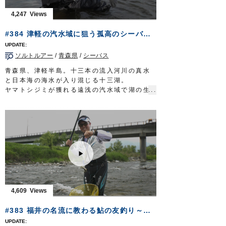
フに挑むショア・キャスティングゲーム。艶
4,247
やかで、華やかなる釣りが幕を開ける。
放送日 2019年9月29日
#384 津軽の汽水域に狙う孤高のシーバス～技を尽くす本州北端のルアーゲーム～
■タックル①
ロッド：サーフロッド MH 10ft4in
ソルトルアー
/
青森県
/
シーバス
リール：4000番クラス XGスピニングリール
メインライン：PE 1号（8本ヨリ）
青森県、津軽半島。十三本の流入河川の真水
リーダー：フロロ 25lb
と日本海の海水が入り混じる十三湖。
ルアー：メタルジグ 32g/シンキングペンシル
ヤマトシジミが獲れる遠浅の汽水域で湖の生
95mm ほか
態系の頂点に立つ魚シーバスを狙う。
フック：
ST-46
#8/#6・
STX-45ZN
#5 ほか
このルアーフィッシングの好敵手と対峙する
■タックル②
のは、ベテラン辺見哲也さん。
ロッド：サーフロッド MST 10ft8in
得意とするミノーイングで、世界のフィール
リール：4000番クラス XG スピニングリー
ドを渡り歩き記憶に残る魚を釣ってきた。
ル
津軽の汽水域に狙う孤高のシーバス。
メインライン：PE 1号（8本ヨリ）
一筋縄ではいかない相手との息詰まる攻防の
リーダー：フロロ 25lb
先に、望外の釣果が待っていた。
直リグラバー
ギル1/0（シンカー 14gに変
放送日 2019年9月22日
更）
■タックル
4,609
OWNERMOVIE
http://ownertv.jp/
ロッド：シーバスロッド 9ft10in
オーナーばりwebsite
リール：4000番クラス MHG スピニングリー
#383 福井の名流に教わる鮎の友釣り～追星が指し示す未来への道～
http://www.owner.co.jp
ル
メインライン：PE 1.2号