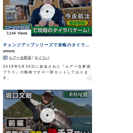
れるコイの吸い込み釣りを分かりやすく解説
します。
■使用製品
鯉オモリ吸込仕掛
吸込仕掛（2組入）
■取材協力
3,144
栃木県鬼怒川漁業協同組合様
Do!Fishing 毎週土曜日 8:30～8:45放送※
チェンジアップシリーズで攻略のタイラバゲーム！徹底解説！
第3土曜日は放送休止
https://s.mxtv.jp/variety/do_fishing/
ルアー合衆国
/
タイラバ
OWNERMOVIE
http://ownertv.jp/
オーナーばりwebsite
2019年5月30日に放送された『ルアー合衆国
http://www.owner.co.jp
プラス』の動画です※一部カットしておりま
す。
スタッフ今永航汰が、過去動画を振り返りな
がら船の上でのネクタイやラバー交換が簡単
にできる「チェンジアップシリーズ」を使っ
たタイラバゲームを徹底解説します。
■紹介アイテム
・
チェンジストッパー
・
チェンジスカート
・
チェンジネクタイストレート
/
カーリー
・
鯛ラバスプリング
など