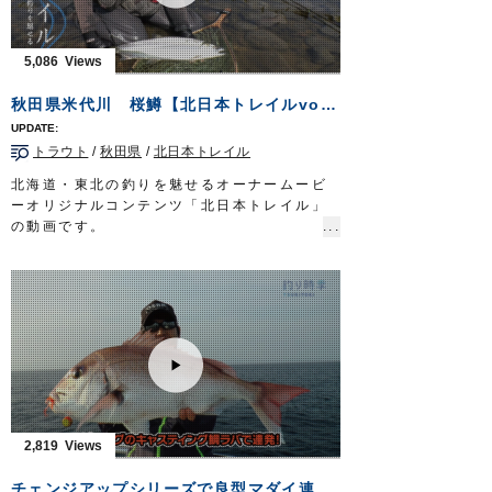
http://www.owner.co.jp
5,086
秋田県米代川 桜鱒【北日本トレイルvol.1】
トラウト
/
秋田県
/
北日本トレイル
北海道・東北の釣りを魅せるオーナームービ
ーオリジナルコンテンツ「北日本トレイル」
の動画です。
今回はサクラマスアングラーとしての顔も持
つカルティバフィールドテスター佐藤文紀さ
んが、秋田県を流れる大河・米代川でサクラ
マスを狙います。
■使用アイテム
STX-38ZN
STX-45ZN
OWNERMOVIE
http://ownertv.jp/
オーナーばりwebsite
2,819
http://www.owner.co.jp
チェンジアップシリーズで良型マダイ連発！玄界灘タイラバゲーム！