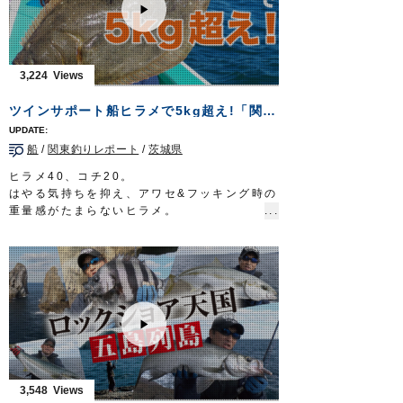
リーダー：フロロ 8号
な釣り。渚をわたる潮風に秋の気配を仄かに
ハリス：ナイロン 5号
感じながら、瀬戸内の離島で極上のチヌと戯
ウキ：アキアジスティック 6号／8号
れる。
ルアー：タコベイト 1.5号
タックル①
3,224
ハリ：カット フカセ 16号
竿：チヌ竿 0.6号 5.3m
放送日 2020年11月1日
リール：スピニングリール（レバーブレー
ツインサポート船ヒラメで5kg超え!「関東釣りレポートVol.9」
OWNERMOVIE
http://ownertv.jp/
キ）
オーナーばりwebsite
道糸：ナイロン 1.7号
http://www.owner.co.jp
船
/
関東釣りレポート
/
茨城県
ハリス：フロロ 1.5号
ウキ：小型棒ウキ 5B
ヒラメ40、コチ20。
ハリ：
速手チヌ
2号
はやる気持ちを抑え、アワセ&フッキング時の
タックル②
重量感がたまらないヒラメ。
竿：チヌ竿 0.6号 5.3m
特に寒の時期は、脂がのって肉厚で非常に美
リール：スピニングリール（レバーブレー
味。
キ）
そんな寒ビラメを狙うため、釣女・白井亜美
道糸：ナイロン 1.7号
さんと弊社スタッフ赤沼行紀が、鹿島沖横流
ハリス：フロロ 1.7〜2号
し釣りに挑みました。
ウキ：円錐ウキ G5
新製品ツインサポート船ヒラメの使い方と、
ハリ：
サスガチヌ
2号
渋い状況での釣り方を白井さんが徹底解説。
放送日 2020年9月27日
イワシに負担をかけず元気に泳がせるツイン
OWNERMOVIE
http://ownertv.jp/
サポートフックが、最後にドラマを巻き起こ
オーナーばりwebsite
します。
3,548
http://www.owner.co.jp
ぜひご覧ください。