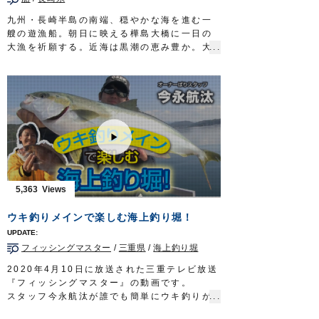
九州・長崎半島の南端、穏やかな海を進む一
艘の遊漁船。朝日に映える樺島大橋に一日の
大漁を祈願する。近海は黒潮の恵み豊か。大
型の回遊魚が泳ぐ浪漫溢れる豊穣の海に九州
玄界灘発祥の落とし込み釣りで挑むのは、野
母崎樺島町に生まれ育った小川龍喜さん。漁
師の顔を持つ海の男だ。
ターゲットはブリ。１０キロ超えの大物を、
ライトタックルを駆使し釣り上げる。
読みと勘。そして、テクニックを要する奥深
きゲーム。
勝負の行方や、如何に…
タックル
5,363
竿：ライトジギング用ロッド 5ft10in
リール：中型ベイトリール
ウキ釣りメインで楽しむ海上釣り堀！
メインライン：PE 2号
リーダー：フロロ 12号
フィッシングマスター
/
三重県
/
海上釣り堀
オモリ：80号
テンヤ：
喰わせ剛サビキ W胴打仕掛
7-12号
2020年4月10日に放送された三重テレビ放送
放送日 2019年10月27日
『フィッシングマスター』の動画です。
OWNERMOVIE
http://ownertv.jp/
スタッフ今永航汰が誰でも簡単にウキ釣りが
オーナーばりwebsite
楽しめる仕掛け「海上釣堀セット
喰い渋りマ
http://www.owner.co.jp