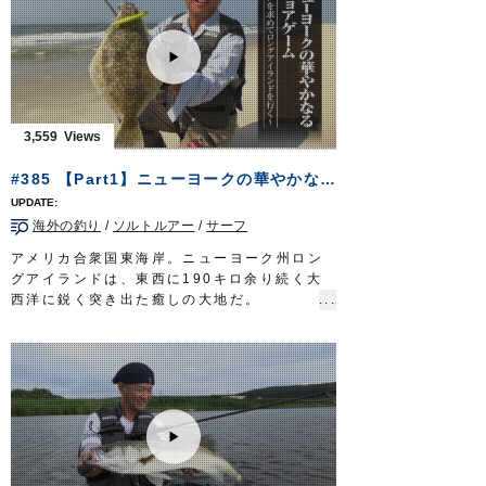
号、鈎/
ウルトラ競技チヌ
3号
■取材協力…紀北町白石湖/ロッジ山水様
フィッシングマスター 三重テレビ放送 毎
週金曜日 23時～23時15分
http://creativeoffice-chie.com/
OWNERMOVIE
http://ownertv.jp/
オーナーばりwebsite
3,559
http://www.owner.co.jp
#385 【Part1】ニューヨークの華やかなるショアゲーム～ヒラメを求めてロングアイランドを行く～
海外の釣り
/
ソルトルアー
/
サーフ
アメリカ合衆国東海岸。ニューヨーク州ロン
グアイランドは、東西に190キロ余り続く大
西洋に鋭く突き出た癒しの大地だ。
摩天楼の鼻先にありながら環境は手厚く保全
され、釣りのターゲットとなる魚種も数多
い。
都会のオアシスでゲームに興じるのは堀田光
哉さん。ショアからのソルトルアーの醍醐味
を発信し続けてきた。
海鳥騒ぐロングアイランドのサーフから狙う
のは『フルーク』＝ヒラメ。
未だ見ぬ魚を求めて……文化の香り漂うサー