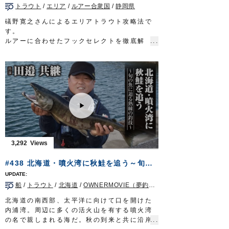
吉成秀人
トラウト
/
エリア
/
ルアー合衆国
/
静岡県
・ショートジグアシスト1/0
■使用アイテム
・STX-58#3
礒野寛之さんによるエリアトラウト攻略法で
・投次郎20g
■撮影協力
す。
・投技ジグ20g
平戸市田平/あじか磯釣りセンター様
ルアーに合わせたフックセレクトを徹底解
・ループアイシングル81
2021年11月20日に放送された『ルアーパラ
説。
・SBL-67
ダイス九州TV』の動画です※一部カットして
釣果アップにつながりますので、ぜひご視聴
・ファイアフック
おります。
ください。
・S-75M シングル75M
ルアーパラダイス九州TV TVQ九州放送 毎
2021年10月23日に放送された『ルアー合衆
・S-31 シングルフック31
週土曜日 朝5時30分～6時放送
国』の動画です※一部カットしております。
OWNERMOVIE http://ownertv.jp/
OWNERMOVIE
http://ownertv.jp/
■ロケ協力…静岡県裾野市/すそのフィッシン
オーナーばりwebsite
オーナーばりwebsite
グパーク様
http://www.owner.co.jp
http://www.owner.co.jp
■使用アイテム
ルアーパラダイス九州オンライン
・SBL-27
http://lurepara.tsuribito.co.jp/
・SBL-35
3,292
・SBL-47
ルアー合衆国 三重テレビ放送 毎週土曜
#438 北海道・噴火湾に秋鮭を追う～旬の魚に迫る熟練の釣技～
日 22時30分～22時45分放送
http://lure-us.com/
船
/
トラウト
/
北海道
/
OWNERMOVIE（夢釣行）
OWNERMOVIE http://ownertv.jp/
オーナーばりwebsite
北海道の南西部、太平洋に向けて口を開けた
http://www.owner.co.jp
内浦湾。周辺に多くの活火山を有する噴火湾
の名で親しまれる海だ。秋の到来と共に沿岸