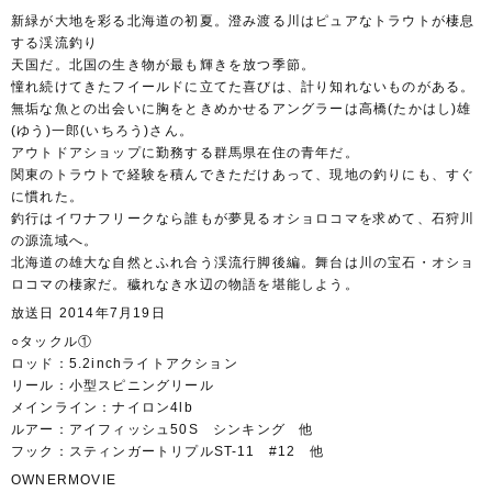
新緑が大地を彩る北海道の初夏。澄み渡る川はピュアなトラウトが棲息
する渓流釣り
天国だ。北国の生き物が最も輝きを放つ季節。
憧れ続けてきたフイールドに立てた喜びは、計り知れないものがある。
無垢な魚との出会いに胸をときめかせるアングラーは高橋(たかはし)雄
(ゆう)一郎(いちろう)さん。
アウトドアショップに勤務する群馬県在住の青年だ。
関東のトラウトで経験を積んできただけあって、現地の釣りにも、すぐ
に慣れた。
釣行はイワナフリークなら誰もが夢見るオショロコマを求めて、石狩川
の源流域へ。
北海道の雄大な自然とふれ合う渓流行脚後編。舞台は川の宝石・オショ
ロコマの棲家だ。穢れなき水辺の物語を堪能しよう。
放送日 2014年7月19日
○タックル①
ロッド：5.2inchライトアクション
リール：小型スピニングリール
メインライン：ナイロン4lb
ルアー：アイフィッシュ50S シンキング 他
フック：スティンガートリプルST-11 #12 他
OWNERMOVIE