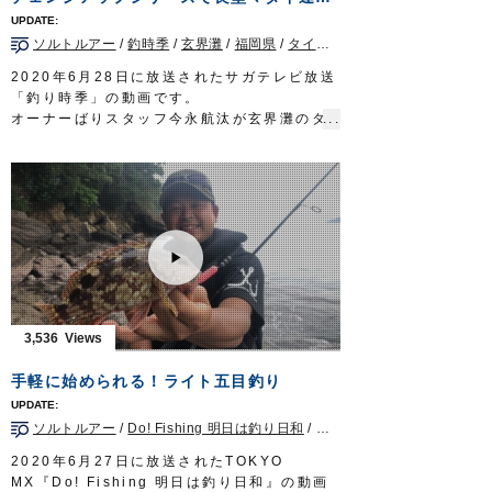
ソルトルアー
/
釣時季
/
玄界灘
/
福岡県
/
タイラバ
2020年6月28日に放送されたサガテレビ放送
「釣り時季」の動画です。
オーナーばりスタッフ今永航汰が玄界灘のタ
イラバゲームへ。
セオリー道理の釣り方が通じない厳しい状況
下にもかかわらず、軽いヘッドのキャスティ
ングで次々に良型マダイを引き出していきま
す。
■取材協力…福岡県福岡市/マリブエクスプロ
ーラー様
■使用アイテム
・チェンジアップヘッド35～60g
・チェンジストッパー
3,536
・チェンジアップ交換鈎
・チェンジネクタイストレート
手軽に始められる！ライト五目釣り
・チェンジスカート
釣り時季 サガテレビ毎週日曜日朝5時30分
ソルトルアー
/
Do! Fishing 明日は釣り日和
/
千葉県
/
ロックフィッシュ
～6時放送 https://turitoki.com/
OWNERMOVIE http://ownertv.jp/
2020年6月27日に放送されたTOKYO
オーナーばりwebsite
MX『Do! Fishing 明日は釣り日和』の動画