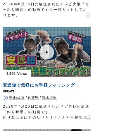
2020年8月15日に放送されたテレビ大阪『ガ
ッ釣り関西』の動画です※一部カットしてお
ります。
兵庫県武庫川一文字で、オーナーばりスタッ
フ大東哲也とリポーターののぞみさん、ゲス
トの中西隼人さん、石田果林さんが、ジグサ
ビキとサビキ仕掛けでアジ、サバを狙いま
す。
群れを直接狙うジグサビキはお手軽ですが、
釣果を伸ばすにはコツが必要。
大東からアドバイスを受けたのぞみさんは小
気味よい引きを楽しみました。
■使用製品
3,205
落し込みジグサビキ
投技ジグ20g
安近短で気軽にお手軽フィッシング！
投次郎20g
マスクドスピン
波止/堤防
/
佐賀県
/
海水小物
ぶっ飛びサビキ完全セット
■取材協力
2020年7月26日に放送されたサガテレビ放送
武庫川渡船様
「釣り時季」の動画です。
ガッ釣り関西 テレビ大阪 毎週土曜日 6時
釣りみにまにものササキリナさんと手鍵晶さ
20分～6時50分放送
https://www.tv-
んが、安近短な堤防釣りで、魚種対決を行い
osaka.co.jp/ip4/gattsuri/
ます。