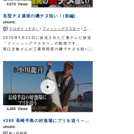
ルアー合衆国プラス 三重テレビ放送 毎週
4,074
土曜日 22時45分～23時00分放送
http://lure-us-plus.com/
良型チヌ連発の磯チヌ狙い！(前編)
OWNERMOVIE
http://ownertv.jp/
オーナーばりwebsite
クロダイ（チヌ）
/
フィッシングマスター
/
三重県
/
磯
http://www.owner.co.jp
2020年5月22日に放送された三重テレビ放送
『フィッシングマスター』の動画です。
堀口文敏さんが三重県尾鷲の磯でチヌを狙い
ます。
潮の状況を読み、良型チヌを連発！
■使用鈎…
サスガチヌ
、
インブライトチヌ
■取材協力…尾鷲市/川端渡船様
フィッシングマスター 三重テレビ放送 毎
週金曜日 23時～23時15分
http://creativeoffice-chie.com/
OWNERMOVIE
http://ownertv.jp/
オーナーばりwebsite
http://www.owner.co.jp
4,485
#389 長崎半島の好漁場にブリを追う～ライトタックルを駆使する落とし込み釣り～
船
/
長崎県