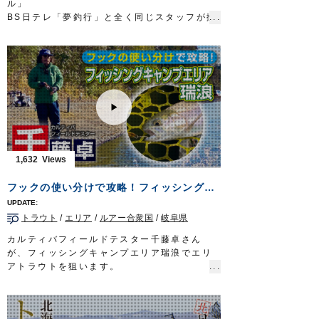
ル」
BS日テレ「夢釣行」と全く同じスタッフが撮
影編集を供にし、北の釣りの魅力をお伝えす
るシリーズです。
13回目の今回はサーフや磯から狙い撃つサク
ラマス。
釣り人は千歳でプロショップ「清竿堂」を営
む二橋翔大さん。
工夫を怠らず、魚と融合するシステムを常に
模索しつづける姿勢は、穏やかな物腰のなか
にも一貫した釣りへのスタンスを感じさせて
くれ、慕う人が多い方です。
1,632
ルアーセレクト、フックシステムにも流れる
ようなスムーズさを見せてくれます。また、
フックの使い分けで攻略！フィッシングキャンプエリア瑞浪
貴重な１尾を手中にするためのフックシステ
ムと、その根拠も解説してくれています。
トラウト
/
エリア
/
ルアー合衆国
/
岐阜県
黎明期を過ぎ、成熟期にさしかかりつつある
北海道ショアサクラマス。
カルティバフィールドテスター千藤卓さん
そのの全体像を知り得る映像として貴重なも
が、フィッシングキャンプエリア瑞浪でエリ
のになりました。
アトラウトを狙います。
ぜひご覧くださいませ。
フックの使い分けをはじめ、エリア初心者に
■使用アイテム
もわかりやすく攻略法を実釣解説しています
・ファイアフック
ので、この動画をご覧いただき、これから迎
ジグミノー、ジグ…#1もしくは#1/0