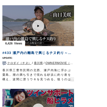
部には釣り人が集結する。喧騒の主役となる
のは、この時期、接岸するシロザケ。日本人
に馴染み深い魚は食味抜群な上にパワフルな
ファイトを堪能できる季節限定のターゲット
だ。
噴火湾の風物詩、秋味釣りに挑むのは田邉共
継さん。札幌の大手釣具店に３０年以上勤
め、この夏、第二の人生を歩み始めた。
遡上を前にしたシロザケは警戒心が強く、滅
多に口を使わない。一筋縄ではいかない旬の
6,426
魚に熟練の釣技を駆使し迫りゆく。
タックル①
#433 瀬戸内の離島で興じるチヌ釣り～潮風わたる晩夏の渚～
ロッド：アキアジ専用ロッド 13ft
リール：中型スピニングリール
クロダイ（チヌ）
/
香川県
/
OWNERMOVIE（夢釣行）
メインライン：PE 2号
リーダー：フロロ 8号
香川県三豊市詫間の北西、瀬戸内海に浮かぶ
ウキ：アキアジフロート LL
粟島。潮の満ち引きで現れる砂浜に釣り座を
スプーン：アキアジスプーン 45g
構え、波間に漂うウキを見つめる。狙うのは
ルアー：タコベイト 2号
燻銀の鎧を纏った厳かなる魚クロダイ。チヌ
ハリ：ジガーライト 早掛 3/0
の名で親しまれる釣り味際立つターゲット
タックル②
だ。
ロッド：アキアジ専用ロッド 11ft5in
チヌに対峙するのは山口美咲さん。岡山を拠
リール：中型スピニングリール
点に活躍する、うら若き磯釣り師だ。浜辺か
メインライン：PE 1.5号
ら挑むのは初めて…荒磯とは異なる、穏やか