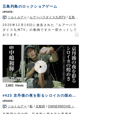
■使用アイテム
五島列島のロックショアゲーム
ツインサポート船ヒラメ
ツインサポートフック
ソルトルアー
/
ルアーパラダイス九州TV
/
五島列島
/
ヒラスズキ
/
ショア
■取材協力…茨城県鹿島/長岡丸様
OWNERMOVIE
http://ownertv.jp/
2020年12月19日に放送された『ルアーパラ
オーナーばりwebsite
ダイス九州TV』の動画です※一部カットして
http://www.owner.co.jp
おります。
カルティバフィールドテスター岡公一郎さん
とスタッフ西浦伸至が、長崎県上五島の沖磯
に渡り、ヒラマサやヒラスズキを狙います。
本命はもちろん、アコウやまさかのイシダイ
も釣れ、五島列島の豊かな自然を満喫しまし
た。
■使用アイテム
・
ST-66
#4.5/0
・
STX-68
#4/0
・
STX-58
#2～3
2,883
・
投次郎 50g
・
マスクドスピン
M
#423 京丹後の夜を彩るシロイカの煌めき～こだわりの仕掛けで乗せる山陰の釣り～
■取材協力…平戸市宮之浦/丸銀釣りセンター
様
ソルトルアー
/
船
/
京都府
/
OWNERMOVIE（夢釣行）
ルアーパラダイス九州TV TVQ九州放送 毎
週土曜日 朝5時30分～6時放送
京都府の北の端、日本海に突き出た丹後半