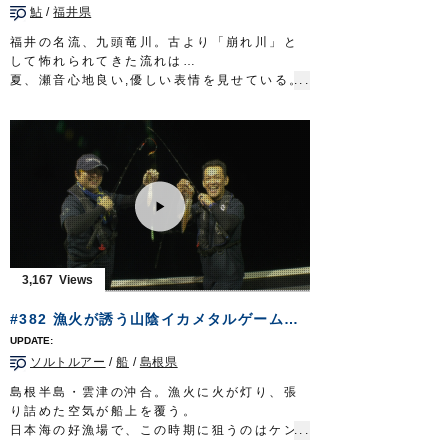
鮎
/
福井県
リーダー：フロロ 25lb
スナップ：
クイックスナップ
#1
福井の名流、九頭竜川。古より「崩れ川」と
ルアー：フローティングミノー ほか
して怖れられてきた流れは…
フック：
STX-45ZN
#4
夏、瀬音心地良い,優しい表情を見せている。
OWNERMOVIE
http://ownertv.jp/
６月の末に幕を開けた鮎の友釣りシーズン。
オーナーばりwebsite
急流に育つ九頭竜の鮎は、味が良いことでも
http://www.owner.co.jp
知られている。
鮎の友釣りに並々ならぬ情熱を注ぐのは井川
弘二郎さん。
静岡県の狩野川漁業協同組合の理事、放流委
員長を担いながら…伊豆の国市議会の議員と
して、鮎を活用した地域の振興を目指してい
る。
志を胸に秘め北陸の名高き川に立つ。再認識
3,167
する友釣りの醍醐味。
清流に浮かぶ鮮やかな追星が、未来への道を
#382 漁火が誘う山陰イカメタルゲーム～旬のシロイカが告げる夏の到来～
指し示してくれる。
放送日 2019年9月8日
ソルトルアー
/
船
/
島根県
■タックル
竿：鮎竿 9m
島根半島・雲津の沖合。漁火に火が灯り、張
仕掛け：
プロ完全仕掛複合メタル
0.06号
り詰めた空気が船上を覆う。
鼻かん周り：
移動鼻かんスイフト仕掛
S
日本海の好漁場で、この時期に狙うのはケン
ハリス：
ザイト・鮎トップハリス フロロ
1.2