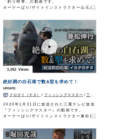
「釣り時季」の動画です。
オーナーばり/ザイトインストラクター山元八
郎さんとオーナーばりフィールドテスター山
口美咲さんが、長崎県五島列島の磯のフカセ
釣りでグレを狙います。
両氏ともコンスタントにグレがヒットし、良
型も釣り上げて椛島の磯を満喫しました。
■取材協力…長崎県五島市/せいわ様
■使用アイテム
鈎…
速手グレ
、
ザ・ROCK
、
身軽グレ
ハリス…
ザイト・磯フロロ
釣り時季 サガテレビ毎週日曜日朝5時30分
3,392
～6時放送
https://turitoki.com/
OWNERMOVIE
http://ownertv.jp/
絶好調の白石湖で数&型を求めて！
オーナーばりwebsite
http://www.owner.co.jp
クロダイ（チヌ）
/
フィッシングマスター
/
三重県
/
イカダ/カカリ
2020年1月31日に放送された三重テレビ放送
『フィッシングマスター』の動画です。
オーナーばり/ザイトインストラクター兼松伸
行さんが紀北町白石湖のイカダでチヌを狙い
ます。
■使用アイテム…ライン/
ザイト・筏かかり
3