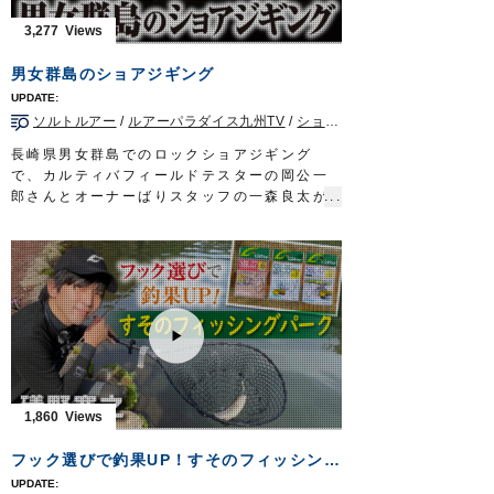
くなる激しい吹雪にも見舞われる。
3,277
そんな雪の洞爺湖をバックにし、両手をフィ
ールドに大きく拡げた児島さん
男女群島のショアジギング
「ほら、こんな景色ですよ!白銀っ!! いきなり
こんな風にぶわっと天気がかわるのも、北海
ソルトルアー
/
ルアーパラダイス九州TV
/
ショア青物
/
長崎県
/
ショアジ
道ですから!」
雪が降っても、寒くても、この釣りは1尾を求
長崎県男女群島でのロックショアジギング
める夢があるのだと児島さんは話す。
で、カルティバフィールドテスターの岡公一
●どのレンジを、どのような特性のルアーでと
郎さんとオーナーばりスタッフの一森良太が
いった基本的なアプローチを優しく、解りや
青物を狙います。
すく説明してくれる
水面で勝負するトップウォータープラグに対
児島さんの解説シーンは4:17秒あたりから始
し、海底から釣り始めるメタルジグは、ある
まります。
意味両極端なアプローチですが、双方やるこ
川と違い、ポイントやレンジの捉えどころが
とで互いを補い合うメリットもあります。
ない急深の湖へのアプローチがイメージしや
状況に応じてそれぞれを駆使し、良型スマガ
すい解説で紹介されています。
ツオやヒレナガカンパチなどをキャッチしま
●ジグ・スプーン・ミノーを、ポイントや状況
した。
に応じて駆使し、フックを選び無心にキャス
■使用アイテム
トを続ける児島さん。
・撃投ジグ レイドバック 100g
1,860
ジグの操作シーンでは水中映像を、児島さん
・撃投ジグ ストライク250g、200g
のトーク内容とシンクロさせながらの解説と
・投次郎 50g
フック選びで釣果UP！すそのフィッシングパーク
なっています。
・マスクドスピンM
企画営業部 北海道担当者
・ファイアツイン120g