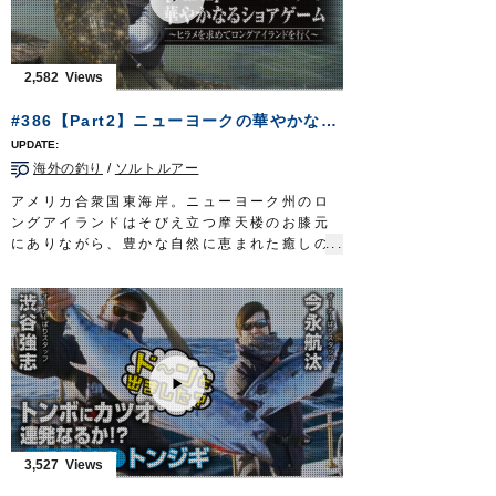
ど、マスメディアを通じ、タチウオテンヤの
面白さ・醍醐味を精力的に発信し続けてき
た。
大阪湾を熱くするタチウオテンヤ。伝統漁法
2,582
が育んだ温故知新の釣りで、龍の如き魚を誘
い出す。
#386【Part2】ニューヨークの華やかなるショアゲーム～ヒラメを求めてロングアイランドを行く～
放送日 2019年10月20日
■タックル
海外の釣り
/
ソルトルアー
竿：タチウオ専用ロッド 6ft6in
リール：小型電動リール
アメリカ合衆国東海岸。ニューヨーク州のロ
道糸：PE 2号
ングアイランドはそびえ立つ摩天楼のお膝元
リーダー：フロロ 12号
にありながら、豊かな自然に恵まれた癒しの
テンヤ：
掛獲船太刀魚テンヤ
グロー 40号
島だ。
OWNERMOVIE
http://ownertv.jp/
海鳥群れるフィールドにルアーを放ち、フル
オーナーばりwebsite
ーク＝ヒラメを追い求める。
http://www.owner.co.jp
挑むのはショアからのソルトルアーの使い
手、堀田光哉さん。
釣り初日。戸惑いながらも、徐々に現地に適
応。目指すフルークを追い詰めていく。
そして…ついに念願の一枚を手にする。
華やかなる香りに満ちたニューヨークのショ
アゲーム。
3,527
大都会のオアシス、ロングアイランドにスポ
ーツフィッシングの極みを見る。