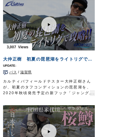
OWNERMOVIE
http://ownertv.jp/
■使用アイテム
オーナーばりwebsite
・
虫ピンチスリム
http://www.owner.co.jp
・
堤防五目完全セット
・
ぶっ飛びサビキ完全セット
・竜宮城シリーズ
お手軽城キス・ハゼ
・竜宮城シリーズ
お手軽城根魚五目
・竜宮城シリーズ
よくばり投釣城
・
波止カワハギ完全セット
3,007
釣り時季 サガテレビ毎週日曜日朝5時30分
～6時放送
https://turitoki.com/
大仲正樹 初夏の琵琶湖をライトリグで攻略！【CULTIVA BASS vol.1】
OWNERMOVIE
http://ownertv.jp/
オーナーばりwebsite
バス
/
滋賀県
http://www.owner.co.jp
カルティバフィールドテスター大仲正樹さん
が、初夏のタフコンディションの琵琶湖を、
2020年秋頃発売予定の新フック「ジャングル
ワッキーガード」を使ったライトリグで攻略
します。
■使用フック
ジャングルワッキーガード（2020年秋頃発売
予定）
OWNERMOVIE
http://ownertv.jp/
オーナーばりwebsite