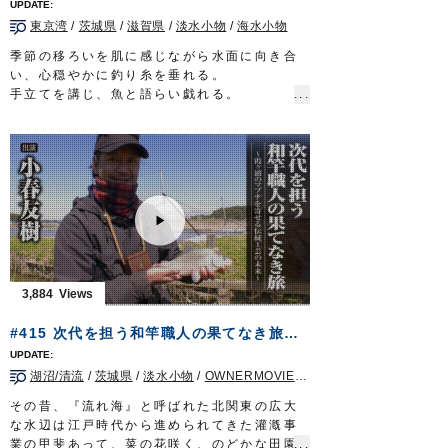
上州屋仙台宮城野店様
東京湾
/
茨城県
/
滋賀県
/
淡水小物
/
海水小物
■使用アイテム
お手軽城 キス・ハゼ
季節の移ろいを肌に感じながら水面に向き合
OWNERMOVIE
http://ownertv.jp/
い、心穏やかに釣り糸を垂れる。
オーナーばりwebsite
手立てを講じ、魚と語らい戯れる。
http://www.owner.co.jp
厄災に奪われた、ありふれた日常を心待ちに
する太公望に…
今一度、伝統に彩られた風情溢れる癒しの釣
りをお届けする。
タックル（タナゴ）
竿：タナゴ竿 8寸節 10本継（4本継で使用）
道糸：ナイロン 1.25号
ハリス：たなごハリス 紅葉
目印：たなご小丸目印
ハリ：魅玄タナゴ／三腰（鈎先加工）
3,884
タックル（干潟マハゼ）
竿：ヤマベ・コブナ竿 並継ぎ
#415 次代を担う和竿職人の果てなき旅～霞ヶ浦のマブナを寄せる伝統工芸の未来～
道糸：1～1.2号
ハリス：フロロ 0.6号?0.8号
湖沼/清流
/
茨城県
/
淡水小物
/
OWNERMOVIE（夢釣行）
オモリ：遊動 1.5号
ハリ：スーパー山女魚 7号
その昔、『流れ海』と呼ばれた北関東の広大
タックル（練り船マハゼ）
な水辺は江戸時代から進められてきた灌漑事
竿：江戸和竿 8尺
業の甲斐あって、菜の花咲く、のどかな田園