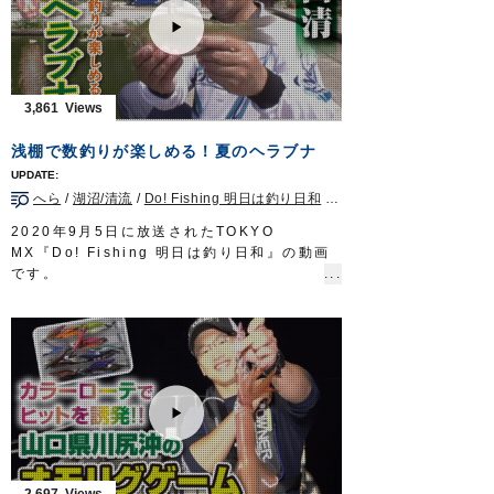
放送日 2020年5月3日
待つのは三木薫さん。香川県の釣具店店長と
OWNERMOVIE
http://ownertv.jp/
して、コブダイ釣りの魅力を発信している。
オーナーばりwebsite
チヌ釣りにおいては大敵となるコブダイを主
http://www.owner.co.jp
役に据えた四国の釣り。
迫力満点の魚体が繰り出す強烈なファイト
3,861
は、一度味わえば病みつきになること、請け
合いだ。
浅棚で数釣りが楽しめる！夏のヘラブナ
タックル
ロッド：ジギングロッド 6ft3in
へら
/
湖沼/清流
/
Do! Fishing 明日は釣り日和
/
神奈川県
リール：4000番クラス中型スピニングリール
メインライン：PE 2号
2020年9月5日に放送されたTOKYO
リーダー：ナイロン 6号2m + フロロ 12号
MX『Do! Fishing 明日は釣り日和』の動画
80cm
です。
ジグヘッド：虫ヘッドパワー 3g
身近にある釣り堀で手軽に楽しめ、日本古来
放送日 2020年4月19日
のゲームフィッシングであるヘラブナ釣り
OWNERMOVIE http://ownertv.jp/
は、ビギナーからベテランまで誰もが楽しめ
オーナーばりwebsite
る釣りとして人気。
http://www.owner.co.jp
一見、のんびりしている様に見えるヘラブナ
釣りですが、実際はとてもエキサイティン
グ。
今回はトップトーナメンターの岡田清さんが
神奈川県の厚木へら鮒センターで、管理釣り
場での楽しみ方をご紹介いたします。
2,697