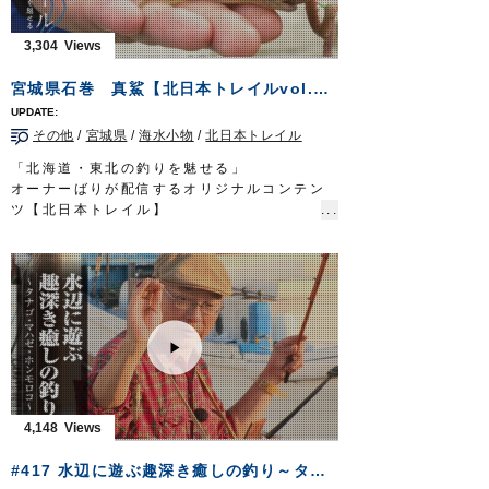
・カットウ一角ふぐチラシ仕掛
・ムラムラふぐ喰わせ胴突
3,304
■取材協力
高砂市/浜栄丸様
宮城県石巻 真鯊【北日本トレイルvol.3】
ガッ釣り関西 テレビ大阪 毎週土曜日 6時
20分～6時50分放送
https://www.tv-
その他
/
宮城県
/
海水小物
/
北日本トレイル
osaka.co.jp/ip4/gattsuri/
OWNERMOVIE
http://ownertv.jp/
「北海道・東北の釣りを魅せる」
オーナーばりwebsite
オーナーばりが配信するオリジナルコンテン
http://www.owner.co.jp
ツ【北日本トレイル】
早くも配信3回目となる今回は北上川のハゼ釣
り。
刺身サイズの特大マハゼが釣れることで知ら
れるこのエリアを、同所に精通されている上
州屋新仙台泉店スタッフ鈴木栄樹さんに解説
していただきました。
弊社東北地区担当の赤沼も和気あいあいの同
行釣行。
丁寧な解説をいただきながらの動画は、繊細
かつ小気味良いハゼならではの釣趣を魅せて
4,148
くれる内容となっています。
■協力
#417 水辺に遊ぶ趣深き癒しの釣り～タナゴ・マハゼ・ホンモロコ～
上州屋新仙台泉店様