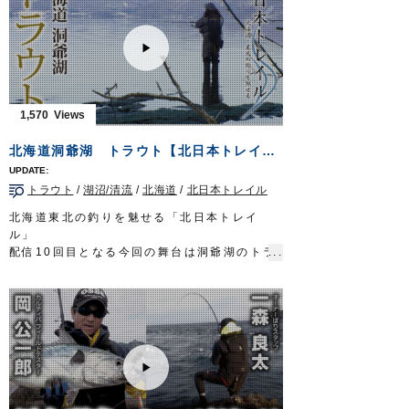
える春本番にエリアトラウトを楽しまれては
ミノー…#1/0
いかがでしょうか。
・STX-45ZN
2022年3月26日に放送された『ルアー合衆
OWNERMOVIE http://ownertv.jp/
国』の動画です※一部カットしております。
オーナーばりwebsite
■ロケ協力…岐阜県瑞浪市/フィッシングキャ
http://www.owner.co.jp
ンプエリア瑞浪様
■使用アイテム
1,570
・SBL-27
・SBL-35
北海道洞爺湖 トラウト【北日本トレイルvol.10】
ルアー合衆国 三重テレビ放送 毎週土曜
日 22時30分～22時45分放送
トラウト
/
湖沼/清流
/
北海道
/
北日本トレイル
http://lure-us.com/
OWNERMOVIE http://ownertv.jp/
北海道東北の釣りを魅せる「北日本トレイ
オーナーばりwebsite
ル」
http://www.owner.co.jp
配信10回目となる今回の舞台は洞爺湖のトラ
ウトです。
●2008年にはサミットが開催され、現在では
世界ジオパークに認定された洞爺湖。
年間の水温が安定した不凍のカルデラ湖であ
り、トラウトアングラーを惹きつけてやまな
い大型トラウトの生息地です。
今回、登場するアングラーは、北海道でガイ
ドを生業とする児島秀明さん。
●収録3日目。一時はリールまで凍り作動しな