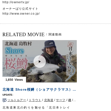
http://ownertv.jp/
オーナーばり公式サイト
http://www.owner.co.jp/
RELATED MOVIE
/
関連動画
1,650
北海道 Shore桜鱒（ショアサクラマス）【北日本トレイルvol.13】
ソルトルアー
/
トラウト
/
北海道
/
サーフ
/
磯
/
北日本トレイル
北海道東北の釣りを魅せる「北日本トレイ