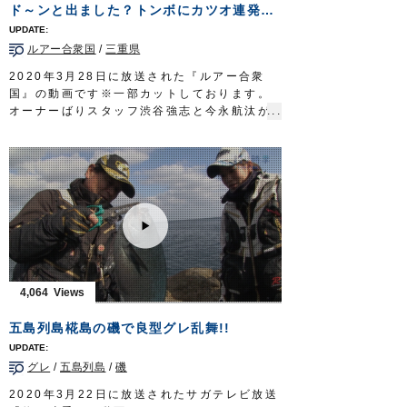
ド～ンと出ました？トンボにカツオ連発なるか！？
タックル①
ロッド：サーフロッド MST 10ft8in
ルアー合衆国
/
三重県
リール：4000番クラス XG スピニングリー
ル
2020年3月28日に放送された『ルアー合衆
メインライン：PE 1号（8本ヨリ）
国』の動画です※一部カットしております。
リーダー：フロロ 25lb
オーナーばりスタッフ渋谷強志と今永航汰が
インチク系ルアー 25g
三重県志摩市のワンステップさんに乗船し、
フック：
プラッガーシングル
1/0(2本掛け)
流行りのトンジギでトンボ（ビンチョウマグ
タックル②
ロ/ビンナガ）とカツオを狙います。
ロッド：サーフロッド MH 10ft4in
苦戦した前回とはうって変わり、開始早々ト
リール：5000番クラス XG スピニングリー
ンボのダブルヒットからスタート。
ル
大判カツオも飛び出し、無事リベンジ成功と
メインライン：PE 1.5号（8本ヨリ）
なりました。
リーダー：フロロ 40lb
■前回
ルアー：シンキングペンシル 95mm
https://youtu.be/cqKj-vwnuyc
フック：
STX-45ZN
#5
■使用フック
4,064
放送日 2019年10月6日
ジガーミディアムブルーチェイサー
OWNERMOVIE
http://ownertv.jp/
ルアー合衆国 三重テレビ放送 毎週土曜
五島列島椛島の磯で良型グレ乱舞!!
オーナーばりwebsite
日 22時30分～22時45分放送
http://www.owner.co.jp
http://lure-us.com/
グレ
/
五島列島
/
磯
OWNERMOVIE
http://ownertv.jp/
オーナーばりwebsite
2020年3月22日に放送されたサガテレビ放送
http://www.owner.co.jp