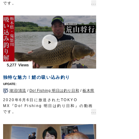
http://www.owner.co.jp
です。
今回は千葉県房総半島で生まれ育ち、幼少の
頃から釣りに親しんできた渡邉長士さんが、
南房総の陸っぱりから手軽に楽しめるライト
五目釣りを紹介します。
■使用製品
リングキックテイル
リングツインテイル2”
瞬貫BC
アジネクトン
アジ弾丸
5,277
Do!Fishing 毎週土曜日 8:30～8:45放送※
第3土曜日は放送休止
独特な魅力！鯉の吸い込み釣り
https://s.mxtv.jp/variety/do_fishing/
OWNERMOVIE
http://ownertv.jp/
湖沼/清流
/
Do! Fishing 明日は釣り日和
/
栃木県
オーナーばりwebsite
http://www.owner.co.jp
2020年6月6日に放送されたTOKYO
MX『Do! Fishing 明日は釣り日和』の動画
です。
日本全国の河川や湖沼に生息しており、誰も
が知る身近な淡水魚「コイ」。
今回は大手釣具店に勤務する荒山将行さんが
地元である栃木県の鬼怒川で、手軽に始めら