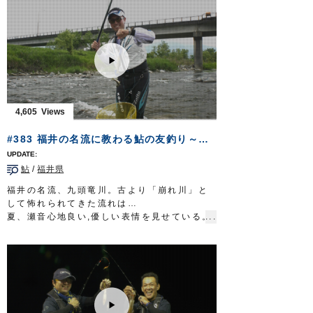
■タックル②
のは、ベテラン辺見哲也さん。
ロッド：サーフロッド MST 10ft8in
得意とするミノーイングで、世界のフィール
リール：4000番クラス XG スピニングリー
ドを渡り歩き記憶に残る魚を釣ってきた。
ル
津軽の汽水域に狙う孤高のシーバス。
メインライン：PE 1号（8本ヨリ）
一筋縄ではいかない相手との息詰まる攻防の
リーダー：フロロ 25lb
先に、望外の釣果が待っていた。
直リグラバー
ギル1/0（シンカー 14gに変
放送日 2019年9月22日
更）
■タックル
4,605
OWNERMOVIE
http://ownertv.jp/
ロッド：シーバスロッド 9ft10in
オーナーばりwebsite
リール：4000番クラス MHG スピニングリー
#383 福井の名流に教わる鮎の友釣り～追星が指し示す未来への道～
http://www.owner.co.jp
ル
メインライン：PE 1.2号
鮎
/
福井県
リーダー：フロロ 25lb
スナップ：
クイックスナップ
#1
福井の名流、九頭竜川。古より「崩れ川」と
ルアー：フローティングミノー ほか
して怖れられてきた流れは…
フック：
STX-45ZN
#4
夏、瀬音心地良い,優しい表情を見せている。
OWNERMOVIE
http://ownertv.jp/
６月の末に幕を開けた鮎の友釣りシーズン。
オーナーばりwebsite
急流に育つ九頭竜の鮎は、味が良いことでも
http://www.owner.co.jp
知られている。
鮎の友釣りに並々ならぬ情熱を注ぐのは井川
弘二郎さん。
静岡県の狩野川漁業協同組合の理事、放流委
員長を担いながら…伊豆の国市議会の議員と