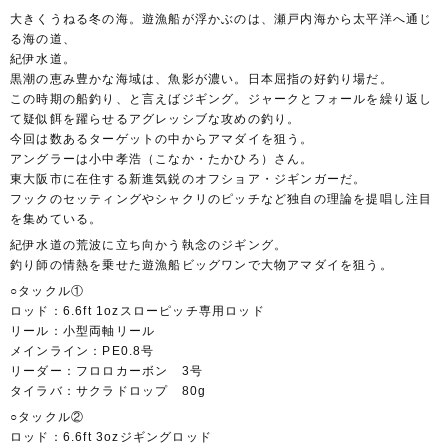
大きくうねる冬の海。遊漁船が浮かぶのは、瀬戸内海から太平洋へ通じ
る海の道、
紀伊水道。
黒潮の恵み豊かな海域は、魚影が濃い。日本屈指の好釣り場だ。
この時期の船釣り、と言えばジギング。ジャークとフォールを繰り返し
て疑似餌を躍らせるアグレッシブな攻めの釣り。
今回は数あるターゲットの中からアマダイを狙う。
アングラーは小中孝浩（こなか・たかひろ）さん。
東大阪市に在住する新進気鋭のオフショア・ジギンガーだ。
フックのセッティングやシャクリのピッチなど独自の理論を提唱し注目
を集めている。
紀伊水道の荒波に立ち向かう執念のジギング。
釣り師の情熱を乗せた遊漁船ビッグワンで大物アマダイを狙う。
○タックル①
ロッド：6.6ft 1ozスローピッチ専用ロッド
リール：小型両軸リール
メインライン：PE0.8号
リーダー：フロロカーボン 3号
タイラバ：サクラドロップ 80g
○タックル②
ロッド：6.6ft 3ozジギングロッド