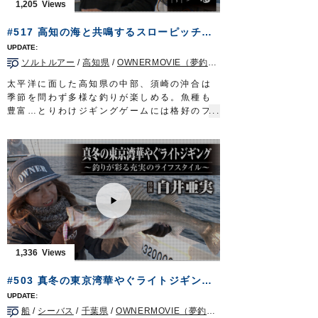
1,205
#517 高知の海と共鳴するスローピッチジャーク〜土佐っ子を夢中にさせる春のジギング〜
ソルトルアー
/
高知県
/
OWNERMOVIE（夢釣行）
/
ジギング/キャスティ
太平洋に面した高知県の中部、須崎の沖合は
季節を問わず多様な釣りが楽しめる。魚種も
豊富…とりわけジギングゲームには格好のフ
ィールドだ。ロッドを煽りジグに命を吹き込
む。ゆったりとしたストロークに変化をつけ
てバイトを誘う。近年、人気が高まっている
スローピッチジャークで、何が釣り上がる
か…玉手箱の如き海域に遊ぶのは澤谷英雄さ
ん。高知市で釣具店フィッシングサービス マ
ーブルを営みながら、この釣りの魅力を発信
している。青物に根魚…老若男女を問わずに
楽しめるスローピッチジャーク。海と共に暮
らす土佐っ子を夢中にさせる奥深き世界へ。
1,336
放送日 2022年5月15日
タックル①
#503 真冬の東京湾華やぐライトジギング〜釣りが彩る充実のライフスタイル〜
ロッド：スローピッチ用 #3 5ft5in
リール：中型ジギング用ベイトリール HG
船
/
シーバス
/
千葉県
/
OWNERMOVIE（夢釣行）
/
ジギング/キャスティ
メインライン：PE 2号／リーダー：8号