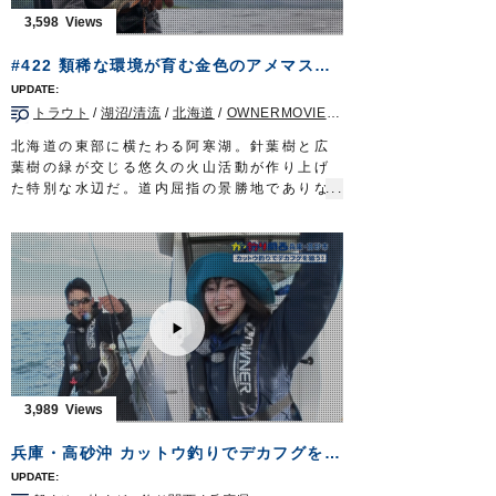
ロッド：オモリグ用ロッド 7ft
3,598
リール：中型スピニングリール
メインライン：PE 0.6号
#422 類稀な環境が育む金色のアメマス～熱泉沸く阿寒湖のトラウトフィッシング～
リーダー：フロロ 3号
オモリ：20～25号
トラウト
/
湖沼/清流
/
北海道
/
OWNERMOVIE（夢釣行）
仕掛け：
からまんオモリグリーダー シングル
100cm/150cm
北海道の東部に横たわる阿寒湖。針葉樹と広
エギ：
Draw4 2.5号
葉樹の緑が交じる悠久の火山活動が作り上げ
放送日 2020年7月19日
た特別な水辺だ。道内屈指の景勝地でありな
OWNERMOVIE
http://ownertv.jp/
がらトラウトフィッシングのホットスポット
オーナーばりwebsite
として全国に名を馳せる。人気の理由は金色
http://www.owner.co.jp
に染まるアメマスの存在。カルデラ湖の類稀
な環境が育んだ気高き魚を求めて湖に立ち込
むのは、札幌を拠点に活動するフィッシング
ガイド児島秀明さん。
この時期、阿寒に滞在しガイドに明け暮れる
湖のスペシャリストだが、今年は初挑戦。
全国からゲストを迎える前にフィールドのコ
ンディションを把握しておきたい。
3,989
胸高鳴る釣りの舞台が、ようやく幕を開け
る。
兵庫・高砂沖 カットウ釣りでデカフグを狙う
タックル
ロッド：トラウトロッド L 5ft10in