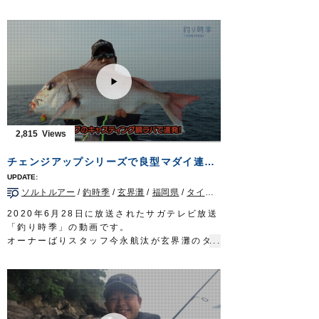
今回はサクラマスアングラーとしての顔も持
つカルティバフィールドテスター佐藤文紀さ
んが、秋田県を流れる大河・米代川でサクラ
マスを狙います。
■使用アイテム
STX-38ZN
STX-45ZN
OWNERMOVIE
http://ownertv.jp/
オーナーばりwebsite
2,815
http://www.owner.co.jp
チェンジアップシリーズで良型マダイ連発！玄界灘タイラバゲーム！
ソルトルアー
/
釣時季
/
玄界灘
/
福岡県
/
タイラバ
2020年6月28日に放送されたサガテレビ放送
「釣り時季」の動画です。
オーナーばりスタッフ今永航汰が玄界灘のタ
イラバゲームへ。
セオリー道理の釣り方が通じない厳しい状況
下にもかかわらず、軽いヘッドのキャスティ
ングで次々に良型マダイを引き出していきま
す。