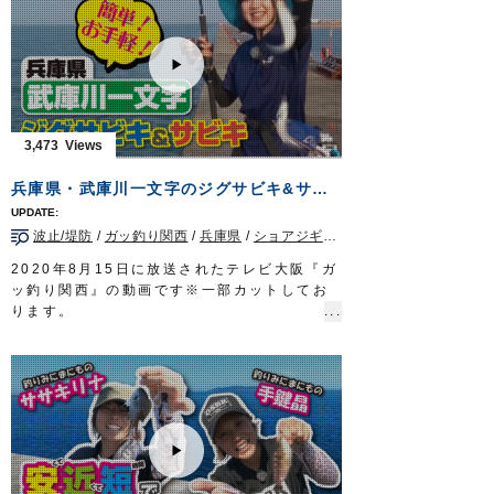
状況に応じてDraw4のカラーやサイズを使い
分け、ヒットを量産!
■使用アイテム
・
からまんオモリグリーダーシングル
/
ダブル
・
Draw4 2.5号
/
3号
ルアーパラダイス九州TV TVQ九州放送 毎
週土曜日 朝5時30分～6時放送
3,473
OWNERMOVIE
http://ownertv.jp/
オーナーばりwebsite
兵庫県・武庫川一文字のジグサビキ&サビキ
http://www.owner.co.jp
ルアーパラダイス九州オンライン
波止/堤防
/
ガッ釣り関西
/
兵庫県
/
ショアジギング
http://lurepara.tsuribito.co.jp/
2020年8月15日に放送されたテレビ大阪『ガ
ッ釣り関西』の動画です※一部カットしてお
ります。
兵庫県武庫川一文字で、オーナーばりスタッ
フ大東哲也とリポーターののぞみさん、ゲス
トの中西隼人さん、石田果林さんが、ジグサ
ビキとサビキ仕掛けでアジ、サバを狙いま
す。
群れを直接狙うジグサビキはお手軽ですが、
釣果を伸ばすにはコツが必要。
大東からアドバイスを受けたのぞみさんは小