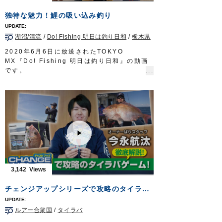
Do!Fishing 毎週土曜日 8:30～8:45放送※
第3土曜日は放送休止
独特な魅力！鯉の吸い込み釣り
https://s.mxtv.jp/variety/do_fishing/
OWNERMOVIE
http://ownertv.jp/
湖沼/清流
/
Do! Fishing 明日は釣り日和
/
栃木県
オーナーばりwebsite
http://www.owner.co.jp
2020年6月6日に放送されたTOKYO
MX『Do! Fishing 明日は釣り日和』の動画
です。
日本全国の河川や湖沼に生息しており、誰も
が知る身近な淡水魚「コイ」。
今回は大手釣具店に勤務する荒山将行さんが
地元である栃木県の鬼怒川で、手軽に始めら
れるコイの吸い込み釣りを分かりやすく解説
します。
■使用製品
鯉オモリ吸込仕掛
吸込仕掛（2組入）
■取材協力
3,142
栃木県鬼怒川漁業協同組合様
Do!Fishing 毎週土曜日 8:30～8:45放送※
チェンジアップシリーズで攻略のタイラバゲーム！徹底解説！
第3土曜日は放送休止
https://s.mxtv.jp/variety/do_fishing/
ルアー合衆国
/
タイラバ
OWNERMOVIE
http://ownertv.jp/
オーナーばりwebsite