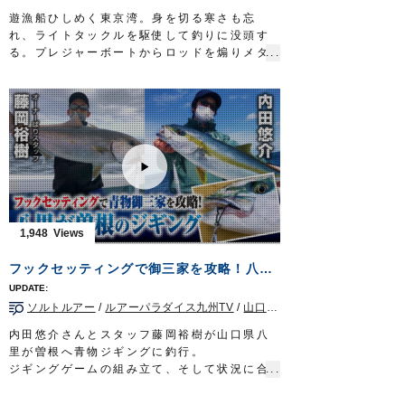
ジグ：撃投ジグ ウルトラスロー 150gシルバ
遊漁船ひしめく東京湾。身を切る寒さも忘
ー
れ、ライトタックルを駆使して釣りに没頭す
フック：ファイアツイン 100g(3/0)
る。プレジャーボートからロッドを煽りメタ
タックル②
ルジグに命を吹き込む。多種多様なターゲッ
ロッド：スローピッチ用 #3 6ft3in
トに順応する釣りの自在性を伝えてくれるの
リール：中型ジギング用ベイトリール HG
は千葉県市川市に暮らす白井亜実さん。大都
メインライン：PE 1.5号／リーダー：8号
会の街作りを担う不動産業に携わりながら週
ジグ：撃投ジグ レベル 180g スローゼブラ
末は海や川に出て魚と戯れる。ライターとし
フック：ファイアツイン 120g(4/0)
て、その魅力をＳＮＳやメディアで発信して
OWNERMOVIE http://ownertv.jp/
きた。色鮮やかなジグが冬の東京湾を華やか
オーナーばりwebsite
に彩る。太刀魚、サワラに…シーバス。煌め
http://www.owner.co.jp
く旬の魚に心沸き立つ。
■タックル
1,948
ロッド：SLJ用ロッド 7ft3in
リール：小型スピニングリール
フックセッティングで御三家を攻略！八里が曽根のジギング
メインライン：PE 1号
リーダー：フロロ 5号
ソルトルアー
/
ルアーパラダイス九州TV
/
山口県
/
ジギング/キャスティ
ジグ：
撃投ジグエアロ 80g
ほか
フック：
太刀フック3本バーブレス
16号 ほか
内田悠介さんとスタッフ藤岡裕樹が山口県八
放送日 2022年2月6日
里が曽根へ青物ジギングに釣行。
OWNERMOVIE
http://ownertv.jp/
ジギングゲームの組み立て、そして状況に合
オーナーばりwebsite
わせたフックセッティングをみっちり解説。
http://www.owner.co.jp
ヒラマサをはじめ、カンパチやヒラマサを