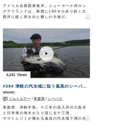
アメリカ合衆国東海岸。ニューヨーク州ロン
グアイランドは、東西に190キロ余り続く大
西洋に鋭く突き出た癒しの大地だ。
摩天楼の鼻先にありながら環境は手厚く保全
され、釣りのターゲットとなる魚種も数多
い。
都会のオアシスでゲームに興じるのは堀田光
哉さん。ショアからのソルトルアーの醍醐味
を発信し続けてきた。
海鳥騒ぐロングアイランドのサーフから狙う
のは『フルーク』＝ヒラメ。
未だ見ぬ魚を求めて……文化の香り漂うサー
フに挑むショア・キャスティングゲーム。艶
4,241
やかで、華やかなる釣りが幕を開ける。
放送日 2019年9月29日
#384 津軽の汽水域に狙う孤高のシーバス～技を尽くす本州北端のルアーゲーム～
■タックル①
ロッド：サーフロッド MH 10ft4in
ソルトルアー
/
青森県
/
シーバス
リール：4000番クラス XGスピニングリール
メインライン：PE 1号（8本ヨリ）
青森県、津軽半島。十三本の流入河川の真水
リーダー：フロロ 25lb
と日本海の海水が入り混じる十三湖。
ルアー：メタルジグ 32g/シンキングペンシル
ヤマトシジミが獲れる遠浅の汽水域で湖の生
95mm ほか
態系の頂点に立つ魚シーバスを狙う。
フック：
ST-46
#8/#6・
STX-45ZN
#5 ほか
このルアーフィッシングの好敵手と対峙する