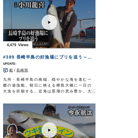
■使用鈎…
サスガチヌ
、
インブライトチヌ
■取材協力…尾鷲市/川端渡船様
フィッシングマスター 三重テレビ放送 毎
週金曜日 23時～23時15分
http://creativeoffice-chie.com/
OWNERMOVIE
http://ownertv.jp/
オーナーばりwebsite
http://www.owner.co.jp
4,479
#389 長崎半島の好漁場にブリを追う～ライトタックルを駆使する落とし込み釣り～
船
/
長崎県
九州・長崎半島の南端、穏やかな海を進む一
艘の遊漁船。朝日に映える樺島大橋に一日の
大漁を祈願する。近海は黒潮の恵み豊か。大
型の回遊魚が泳ぐ浪漫溢れる豊穣の海に九州
玄界灘発祥の落とし込み釣りで挑むのは、野
母崎樺島町に生まれ育った小川龍喜さん。漁
師の顔を持つ海の男だ。
ターゲットはブリ。１０キロ超えの大物を、
ライトタックルを駆使し釣り上げる。
読みと勘。そして、テクニックを要する奥深
きゲーム。