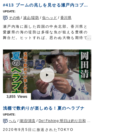
緻で美しく、実用性も高い。江戸の粋が詰ま
#413 ブームの兆しを見せる瀬戸内コブダイ釣り～四国の沖堤で堪能する極上ファイト～
OWNERMOVIE
http://ownertv.jp/
っている。次代を担う和竿職人の果てなき旅
オーナーばりwebsite
路。道は険しくとも…手堅く、歩を進めるの
http://www.owner.co.jp
その他
/
波止/堤防
/
虫ヘッド
/
香川県
みだ。
タックル
瀬戸内海に面した四国の中央北部。香川県と
竿：和竿 6本継ぎ 8尺(2.4m)
愛媛県の海の堤防は多様な魚が狙える豊穣の
道糸：ナイロン 1号
舞台だ。ヒットすれば、思わぬ大物も期待で
仕掛け：シモリ仕掛け
きるオカッパリから狙うのはコブダイ。最大
親ウキ 1個
１メートルにも達するベラ科の魚。成魚にな
シモリ玉 2号 1個／1号 3個
ると頭部に特徴的なコブが張り出す個性的な
ハリス：0.8号
ターゲットだ。
ハリ：
フナ鈎
5号
堤防に竿を出し、神経を研ぎ澄ましアタリを
放送日 2020年5月3日
待つのは三木薫さん。香川県の釣具店店長と
OWNERMOVIE
http://ownertv.jp/
して、コブダイ釣りの魅力を発信している。
オーナーばりwebsite
チヌ釣りにおいては大敵となるコブダイを主
http://www.owner.co.jp
役に据えた四国の釣り。
迫力満点の魚体が繰り出す強烈なファイト
3,855
は、一度味わえば病みつきになること、請け
合いだ。
浅棚で数釣りが楽しめる！夏のヘラブナ
タックル
ロッド：ジギングロッド 6ft3in
へら
/
湖沼/清流
/
Do! Fishing 明日は釣り日和
/
神奈川県
リール：4000番クラス中型スピニングリール
メインライン：PE 2号
2020年9月5日に放送されたTOKYO