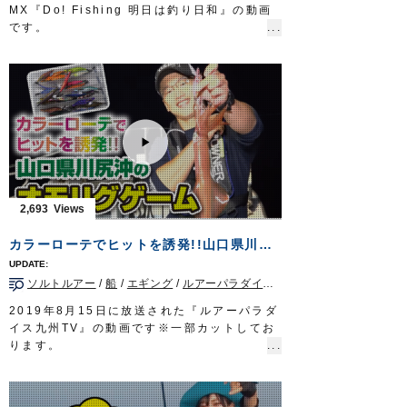
リーダー：ナイロン 6号2m + フロロ 12号
MX『Do! Fishing 明日は釣り日和』の動画
80cm
です。
ジグヘッド：虫ヘッドパワー 3g
身近にある釣り堀で手軽に楽しめ、日本古来
放送日 2020年4月19日
のゲームフィッシングであるヘラブナ釣り
OWNERMOVIE http://ownertv.jp/
は、ビギナーからベテランまで誰もが楽しめ
オーナーばりwebsite
る釣りとして人気。
http://www.owner.co.jp
一見、のんびりしている様に見えるヘラブナ
釣りですが、実際はとてもエキサイティン
グ。
今回はトップトーナメンターの岡田清さんが
神奈川県の厚木へら鮒センターで、管理釣り
場での楽しみ方をご紹介いたします。
2,693
■使用製品
ザイト・SABAKIへらハリス
カラーローテでヒットを誘発!!山口県川尻沖のオモリグゲーム
ザイト・白の道糸
スズ バラサ
ソルトルアー
/
船
/
エギング
/
ルアーパラダイス九州TV
/
山口県
Do!Fishing 毎週土曜日 8:30～8:45放送※
第3土曜日は放送休止
2019年8月15日に放送された『ルアーパラダ
https://s.mxtv.jp/variety/do_fishing/
イス九州TV』の動画です※一部カットしてお
OWNERMOVIE
http://ownertv.jp/
ります。
オーナーばりwebsite
オーナーばりスタッフ藤岡裕樹が、山口県長
http://www.owner.co.jp
門市川尻沖のオモリグゲームでケンサキイカ
を狙います。