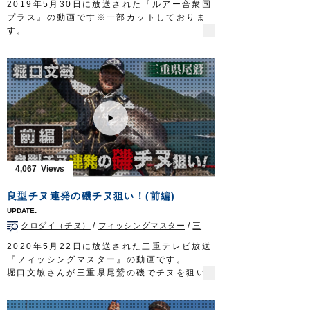
2019年5月30日に放送された『ルアー合衆国
http://www.owner.co.jp
プラス』の動画です※一部カットしておりま
す。
スタッフ今永航汰が、過去動画を振り返りな
がら船の上でのネクタイやラバー交換が簡単
にできる「チェンジアップシリーズ」を使っ
たタイラバゲームを徹底解説します。
■紹介アイテム
・
チェンジストッパー
・
チェンジスカート
・
チェンジネクタイストレート
/
カーリー
・
鯛ラバスプリング
など
ルアー合衆国プラス 三重テレビ放送 毎週
4,067
土曜日 22時45分～23時00分放送
http://lure-us-plus.com/
良型チヌ連発の磯チヌ狙い！(前編)
OWNERMOVIE
http://ownertv.jp/
オーナーばりwebsite
クロダイ（チヌ）
/
フィッシングマスター
/
三重県
/
磯
http://www.owner.co.jp
2020年5月22日に放送された三重テレビ放送
『フィッシングマスター』の動画です。
堀口文敏さんが三重県尾鷲の磯でチヌを狙い
ます。
潮の状況を読み、良型チヌを連発！