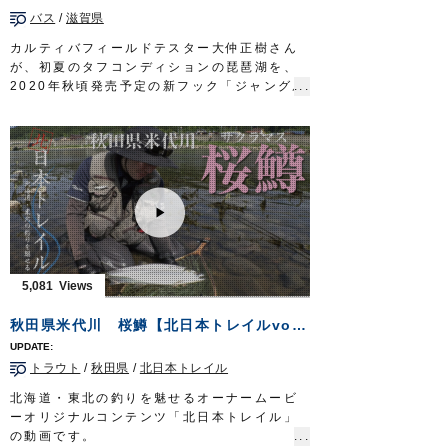
オーナーばりwebsite
バス
/
滋賀県
http://www.owner.co.jp
カルティバフィールドテスター大仲正樹さん
が、初夏のタフコンディションの琵琶湖を、
2020年秋頃発売予定の新フック「ジャングル
ワッキーガード」を使ったライトリグで攻略
します。
■使用フック
ジャングルワッキーガード（2020年秋頃発売
予定）
OWNERMOVIE
http://ownertv.jp/
オーナーばりwebsite
http://www.owner.co.jp
5,081
秋田県米代川 桜鱒【北日本トレイルvol.1】
トラウト
/
秋田県
/
北日本トレイル
北海道・東北の釣りを魅せるオーナームービ
ーオリジナルコンテンツ「北日本トレイル」
の動画です。