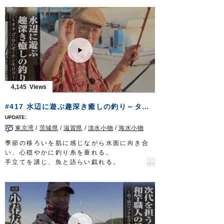
り。
刺身サイズの特大マハゼが釣れることで知ら
れるこのエリアを、同所に精通されている上
州屋新仙台泉店スタッフ鈴木栄樹さんに解説
していただきました。
弊社東北地区担当の赤沼も和気あいあいの同
行釣行。
丁寧な解説をいただきながらの動画は、繊細
かつ小気味良いハゼならではの釣趣を魅せて
4,145
くれる内容となっています。
■協力
#417 水辺に遊ぶ趣深き癒しの釣り～タナゴ・マハゼ・ホンモロコ～
上州屋新仙台泉店様
上州屋仙台宮城野店様
東京湾
/
茨城県
/
滋賀県
/
淡水小物
/
海水小物
■使用アイテム
お手軽城 キス・ハゼ
季節の移ろいを肌に感じながら水面に向き合
OWNERMOVIE
http://ownertv.jp/
い、心穏やかに釣り糸を垂れる。
オーナーばりwebsite
手立てを講じ、魚と語らい戯れる。
http://www.owner.co.jp
厄災に奪われた、ありふれた日常を心待ちに
する太公望に…
今一度、伝統に彩られた風情溢れる癒しの釣
りをお届けする。
タックル（タナゴ）
竿：タナゴ竿 8寸節 10本継（4本継で使用）