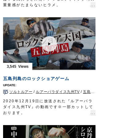
タックル②
重量感がたまらないヒラメ。
竿：チヌ竿 0.6号 5.3m
特に寒の時期は、脂がのって肉厚で非常に美
リール：スピニングリール（レバーブレー
味。
キ）
そんな寒ビラメを狙うため、釣女・白井亜美
道糸：ナイロン 1.7号
さんと弊社スタッフ赤沼行紀が、鹿島沖横流
ハリス：フロロ 1.7〜2号
し釣りに挑みました。
ウキ：円錐ウキ G5
新製品ツインサポート船ヒラメの使い方と、
ハリ：
サスガチヌ
2号
渋い状況での釣り方を白井さんが徹底解説。
放送日 2020年9月27日
イワシに負担をかけず元気に泳がせるツイン
OWNERMOVIE
http://ownertv.jp/
サポートフックが、最後にドラマを巻き起こ
オーナーばりwebsite
します。
3,545
http://www.owner.co.jp
ぜひご覧ください。
■使用アイテム
五島列島のロックショアゲーム
ツインサポート船ヒラメ
ツインサポートフック
ソルトルアー
/
ルアーパラダイス九州TV
/
五島列島
/
ヒラスズキ
/
ショア
■取材協力…茨城県鹿島/長岡丸様
OWNERMOVIE
http://ownertv.jp/
2020年12月19日に放送された『ルアーパラ
オーナーばりwebsite
ダイス九州TV』の動画です※一部カットして
http://www.owner.co.jp
おります。
カルティバフィールドテスター岡公一郎さん
とスタッフ西浦伸至が、長崎県上五島の沖磯
に渡り、ヒラマサやヒラスズキを狙います。
本命はもちろん、アコウやまさかのイシダイ