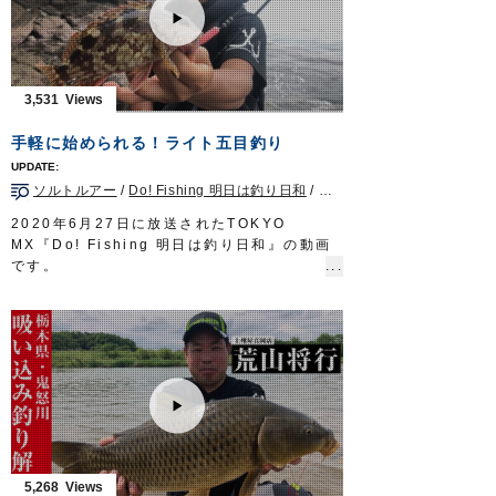
■取材協力…福岡県福岡市/マリブエクスプロ
ーラー様
■使用アイテム
・チェンジアップヘッド35～60g
・チェンジストッパー
3,531
・チェンジアップ交換鈎
・チェンジネクタイストレート
手軽に始められる！ライト五目釣り
・チェンジスカート
釣り時季 サガテレビ毎週日曜日朝5時30分
ソルトルアー
/
Do! Fishing 明日は釣り日和
/
千葉県
/
ロックフィッシュ
～6時放送 https://turitoki.com/
OWNERMOVIE http://ownertv.jp/
2020年6月27日に放送されたTOKYO
オーナーばりwebsite
MX『Do! Fishing 明日は釣り日和』の動画
http://www.owner.co.jp
です。
今回は千葉県房総半島で生まれ育ち、幼少の
頃から釣りに親しんできた渡邉長士さんが、
南房総の陸っぱりから手軽に楽しめるライト
五目釣りを紹介します。
■使用製品
リングキックテイル
リングツインテイル2”
瞬貫BC
アジネクトン
アジ弾丸
5,268