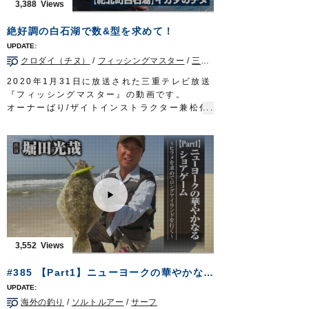
3,388
～6時放送
https://turitoki.com/
OWNERMOVIE
http://ownertv.jp/
絶好調の白石湖で数&型を求めて！
オーナーばりwebsite
http://www.owner.co.jp
クロダイ（チヌ）
/
フィッシングマスター
/
三重県
/
イカダ/カカリ
2020年1月31日に放送された三重テレビ放送
『フィッシングマスター』の動画です。
オーナーばり/ザイトインストラクター兼松伸
行さんが紀北町白石湖のイカダでチヌを狙い
ます。
■使用アイテム…ライン/
ザイト・筏かかり
3
号、鈎/
ウルトラ競技チヌ
3号
■取材協力…紀北町白石湖/ロッジ山水様
フィッシングマスター 三重テレビ放送 毎
週金曜日 23時～23時15分
http://creativeoffice-chie.com/
OWNERMOVIE
http://ownertv.jp/
オーナーばりwebsite
3,552
http://www.owner.co.jp
#385 【Part1】ニューヨークの華やかなるショアゲーム～ヒラメを求めてロングアイランドを行く～
海外の釣り
/
ソルトルアー
/
サーフ