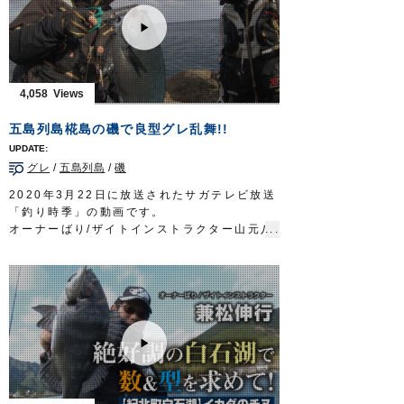
ル
大判カツオも飛び出し、無事リベンジ成功と
メインライン：PE 1.5号（8本ヨリ）
なりました。
リーダー：フロロ 40lb
■前回
ルアー：シンキングペンシル 95mm
https://youtu.be/cqKj-vwnuyc
フック：
STX-45ZN
#5
■使用フック
4,058
放送日 2019年10月6日
ジガーミディアムブルーチェイサー
OWNERMOVIE
http://ownertv.jp/
ルアー合衆国 三重テレビ放送 毎週土曜
五島列島椛島の磯で良型グレ乱舞!!
オーナーばりwebsite
日 22時30分～22時45分放送
http://www.owner.co.jp
http://lure-us.com/
グレ
/
五島列島
/
磯
OWNERMOVIE
http://ownertv.jp/
オーナーばりwebsite
2020年3月22日に放送されたサガテレビ放送
http://www.owner.co.jp
「釣り時季」の動画です。
オーナーばり/ザイトインストラクター山元八
郎さんとオーナーばりフィールドテスター山
口美咲さんが、長崎県五島列島の磯のフカセ
釣りでグレを狙います。
両氏ともコンスタントにグレがヒットし、良
型も釣り上げて椛島の磯を満喫しました。
■取材協力…長崎県五島市/せいわ様
■使用アイテム
鈎…
速手グレ
、
ザ・ROCK
、
身軽グレ
ハリス…
ザイト・磯フロロ
釣り時季 サガテレビ毎週日曜日朝5時30分