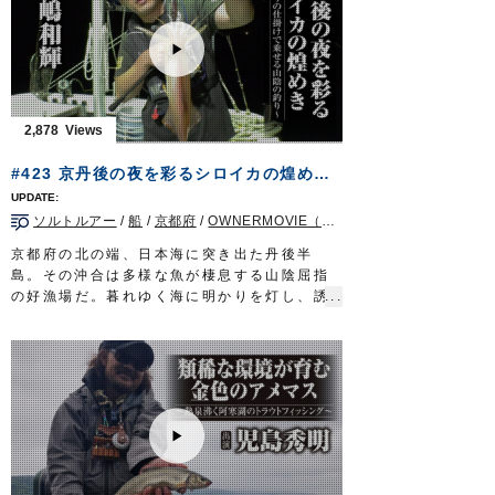
も釣れ、五島列島の豊かな自然を満喫しまし
た。
■使用アイテム
・
ST-66
#4.5/0
・
STX-68
#4/0
・
STX-58
#2～3
2,878
・
投次郎 50g
・
マスクドスピン
M
#423 京丹後の夜を彩るシロイカの煌めき～こだわりの仕掛けで乗せる山陰の釣り～
■取材協力…平戸市宮之浦/丸銀釣りセンター
様
ソルトルアー
/
船
/
京都府
/
OWNERMOVIE（夢釣行）
ルアーパラダイス九州TV TVQ九州放送 毎
週土曜日 朝5時30分～6時放送
京都府の北の端、日本海に突き出た丹後半
OWNERMOVIE
http://ownertv.jp/
島。その沖合は多様な魚が棲息する山陰屈指
オーナーばりwebsite
の好漁場だ。暮れゆく海に明かりを灯し、誘
http://www.owner.co.jp
いをかける。ターゲットはこの地方でシロイ
ルアーパラダイス九州オンライン
カと呼ばれるケンサキイカ。釣り味、食味際
http://lurepara.tsuribito.co.jp/
立つ高級イカに挑むのは若狭湾に面した宮津
市の釣具店店長、中嶋和輝さん。
スピニングタックルを駆使しオモリグ仕掛け
で誘う。京丹後の夜を彩るシロイカの煌め
き。こだわりのメソッドで山陰の豊穣を味わ
い尽くす。
■タックル