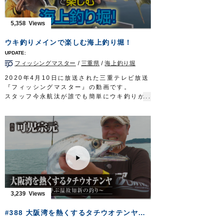
勝負の行方や、如何に…
タックル
5,358
竿：ライトジギング用ロッド 5ft10in
リール：中型ベイトリール
ウキ釣りメインで楽しむ海上釣り堀！
メインライン：PE 2号
リーダー：フロロ 12号
フィッシングマスター
/
三重県
/
海上釣り堀
オモリ：80号
テンヤ：
喰わせ剛サビキ W胴打仕掛
7-12号
2020年4月10日に放送された三重テレビ放送
放送日 2019年10月27日
『フィッシングマスター』の動画です。
OWNERMOVIE
http://ownertv.jp/
スタッフ今永航汰が誰でも簡単にウキ釣りが
オーナーばりwebsite
楽しめる仕掛け「海上釣堀セット
喰い渋りマ
http://www.owner.co.jp
ダイ
」「
セット一発つり堀のませ仕掛
」を使
って、釣り堀のマダイやシマアジ、ヒラマ
サ、カンパチ、イシガキダイなどを攻略しま
す。
■取材協力…南伊勢町/海上釣り堀辨屋様
フィッシングマスター 三重テレビ放送 毎
週金曜日 23時～23時15分
http://creativeoffice-chie.com/
OWNERMOVIE
http://ownertv.jp/
3,239
オーナーばりwebsite
http://www.owner.co.jp
#388 大阪湾を熱くするタチウオテンヤ～ドラゴンを呼ぶ温故知新の釣り～