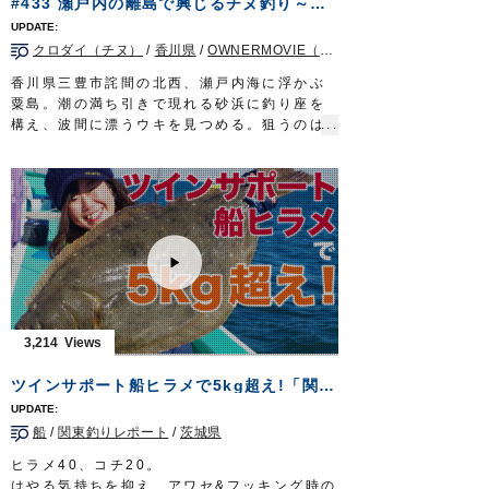
#433 瀬戸内の離島で興じるチヌ釣り～潮風わたる晩夏の渚～
ロッド：アキアジ専用ロッド 13ft
リール：中型スピニングリール
クロダイ（チヌ）
/
香川県
/
OWNERMOVIE（夢釣行）
メインライン：PE 2号
リーダー：フロロ 8号
香川県三豊市詫間の北西、瀬戸内海に浮かぶ
ウキ：アキアジフロート LL
粟島。潮の満ち引きで現れる砂浜に釣り座を
スプーン：アキアジスプーン 45g
構え、波間に漂うウキを見つめる。狙うのは
ルアー：タコベイト 2号
燻銀の鎧を纏った厳かなる魚クロダイ。チヌ
ハリ：ジガーライト 早掛 3/0
の名で親しまれる釣り味際立つターゲット
タックル②
だ。
ロッド：アキアジ専用ロッド 11ft5in
チヌに対峙するのは山口美咲さん。岡山を拠
リール：中型スピニングリール
点に活躍する、うら若き磯釣り師だ。浜辺か
メインライン：PE 1.5号
ら挑むのは初めて…荒磯とは異なる、穏やか
リーダー：フロロ 8号
な釣り。渚をわたる潮風に秋の気配を仄かに
ハリス：ナイロン 5号
感じながら、瀬戸内の離島で極上のチヌと戯
ウキ：アキアジスティック 6号／8号
れる。
ルアー：タコベイト 1.5号
タックル①
3,214
ハリ：カット フカセ 16号
竿：チヌ竿 0.6号 5.3m
放送日 2020年11月1日
リール：スピニングリール（レバーブレー
ツインサポート船ヒラメで5kg超え!「関東釣りレポートVol.9」
OWNERMOVIE
http://ownertv.jp/
キ）
オーナーばりwebsite
道糸：ナイロン 1.7号
http://www.owner.co.jp
船
/
関東釣りレポート
/
茨城県
ハリス：フロロ 1.5号
ウキ：小型棒ウキ 5B
ヒラメ40、コチ20。
ハリ：
速手チヌ
2号
はやる気持ちを抑え、アワセ&フッキング時の