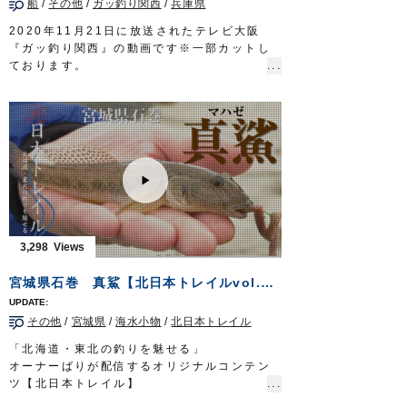
船
/
その他
/
ガッ釣り関西
/
兵庫県
リール：3500番 XG スピニングリール
メインライン：PE 0.7号
2020年11月21日に放送されたテレビ大阪
リーダー：ナイロン 12lb
『ガッ釣り関西』の動画です※一部カットし
スナップ：
耐力スナップ
#00
ております。
ルアー：
DS-48F デメタシャロー
ほか
兵庫県・高砂沖で、スタッフ藤岡裕樹がリポ
フック：
SBL-37M
#6 ほか
ーターののぞみさんに秋から冬にかけてシー
放送日 2020年7月12日
ズンとなる船からのカットウフグをみっちり
OWNERMOVIE
http://ownertv.jp/
教えます。
オーナーばりwebsite
基本的なテクニックからご紹介しております
http://www.owner.co.jp
ので、初心者の方もぜひご覧ください 。
■使用製品
・カットウシンカー 丸錘
・カットウ一角ふぐチラシ仕掛
・ムラムラふぐ喰わせ胴突
3,298
■取材協力
高砂市/浜栄丸様
宮城県石巻 真鯊【北日本トレイルvol.3】
ガッ釣り関西 テレビ大阪 毎週土曜日 6時
20分～6時50分放送
https://www.tv-
その他
/
宮城県
/
海水小物
/
北日本トレイル
osaka.co.jp/ip4/gattsuri/
OWNERMOVIE
http://ownertv.jp/
「北海道・東北の釣りを魅せる」
オーナーばりwebsite
オーナーばりが配信するオリジナルコンテン
http://www.owner.co.jp
ツ【北日本トレイル】
早くも配信3回目となる今回は北上川のハゼ釣