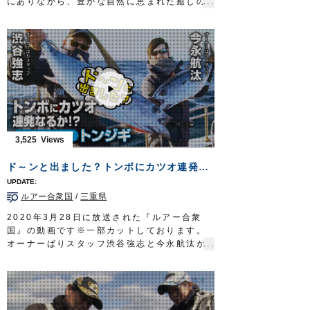
にありながら、豊かな自然に恵まれた癒しの
テンヤ：
掛獲船太刀魚テンヤ
グロー 40号
島だ。
OWNERMOVIE
http://ownertv.jp/
海鳥群れるフィールドにルアーを放ち、フル
オーナーばりwebsite
ーク＝ヒラメを追い求める。
http://www.owner.co.jp
挑むのはショアからのソルトルアーの使い
手、堀田光哉さん。
釣り初日。戸惑いながらも、徐々に現地に適
応。目指すフルークを追い詰めていく。
そして…ついに念願の一枚を手にする。
華やかなる香りに満ちたニューヨークのショ
アゲーム。
3,525
大都会のオアシス、ロングアイランドにスポ
ーツフィッシングの極みを見る。
ド～ンと出ました？トンボにカツオ連発なるか！？
タックル①
ロッド：サーフロッド MST 10ft8in
ルアー合衆国
/
三重県
リール：4000番クラス XG スピニングリー
ル
2020年3月28日に放送された『ルアー合衆
メインライン：PE 1号（8本ヨリ）
国』の動画です※一部カットしております。
リーダー：フロロ 25lb
オーナーばりスタッフ渋谷強志と今永航汰が
インチク系ルアー 25g
三重県志摩市のワンステップさんに乗船し、
フック：
プラッガーシングル
1/0(2本掛け)
流行りのトンジギでトンボ（ビンチョウマグ
タックル②
ロ/ビンナガ）とカツオを狙います。
ロッド：サーフロッド MH 10ft4in
苦戦した前回とはうって変わり、開始早々ト
リール：5000番クラス XG スピニングリー
ンボのダブルヒットからスタート。