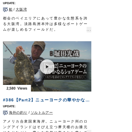
船
/
大阪湾
都会のベイエリアにあって豊かな生態系を誇
る大阪湾。淡路島洲本沖は多様なボートゲー
ムが楽しめるフィールドだ。
とりわけ、関西のアングラーを、そのゲーム
性で虜にしているのがタチウオ。
120センチを超える大物…通称ドラゴンに挑
むのは、兵庫県神戸市に住まう可児宗元さ
ん。
タチウオ釣りの専門サイトを立ち上げるな
ど、マスメディアを通じ、タチウオテンヤの
面白さ・醍醐味を精力的に発信し続けてき
た。
大阪湾を熱くするタチウオテンヤ。伝統漁法
2,580
が育んだ温故知新の釣りで、龍の如き魚を誘
い出す。
#386【Part2】ニューヨークの華やかなるショアゲーム～ヒラメを求めてロングアイランドを行く～
放送日 2019年10月20日
■タックル
海外の釣り
/
ソルトルアー
竿：タチウオ専用ロッド 6ft6in
リール：小型電動リール
アメリカ合衆国東海岸。ニューヨーク州のロ
道糸：PE 2号
ングアイランドはそびえ立つ摩天楼のお膝元
リーダー：フロロ 12号