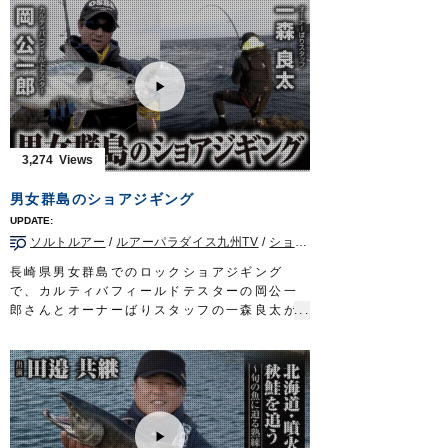
次々と釣り上げます。
■使用アイテム
・
ジガーミディアムチェイス
・
ジガーミディアムツインチェイサー
・
ジガーミディアムブルーチェイサー
2022年4月16日に放送された『ルアーパラダ
イス九州TV』の動画です※一部カットしてお
ります。
3,274
ルアーパラダイス九州TV TVQ九州放送 毎
週土曜日 朝5時30分～6時放送
男女群島のショアジギング
OWNERMOVIE
http://ownertv.jp/
オーナーばりwebsite
ソルトルアー
/
ルアーパラダイス九州TV
/
ショア青物
/
長崎県
/
ショアジ
http://www.owner.co.jp
ルアーパラダイス九州オンライン
長崎県男女群島でのロックショアジギング
http://lurepara.tsuribito.co.jp/
で、カルティバフィールドテスターの岡公一
郎さんとオーナーばりスタッフの一森良太が
青物を狙います。
水面で勝負するトップウォータープラグに対
し、海底から釣り始めるメタルジグは、ある
意味両極端なアプローチですが、双方やるこ
とで互いを補い合うメリットもあります。
状況に応じてそれぞれを駆使し、良型スマガ
ツオやヒレナガカンパチなどをキャッチしま