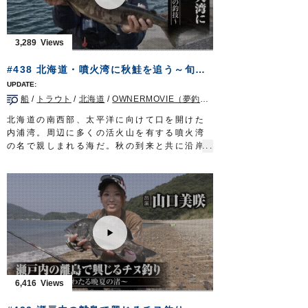
した。
■使用アイテム
・撃投ジグ レイドバック 100g
3,289
・撃投ジグ ストライク250g、200g
・投次郎 50g
#438 北海道・噴火湾に秋鮭を追う～旬の魚に迫る熟練の釣技～
・マスクドスピンM
・ファイアツイン120g
船
/
トラウト
/
北海道
/
OWNERMOVIE（夢釣行）
・ショートジグアシスト1/0
・STX-58#3
北海道の南西部、太平洋に向けて口を開けた
■撮影協力
内浦湾。周辺に多くの活火山を有する噴火湾
平戸市田平/あじか磯釣りセンター様
の名で親しまれる海だ。秋の到来と共に沿岸
2021年11月20日に放送された『ルアーパラ
部には釣り人が集結する。喧騒の主役となる
ダイス九州TV』の動画です※一部カットして
のは、この時期、接岸するシロザケ。日本人
おります。
に馴染み深い魚は食味抜群な上にパワフルな
ルアーパラダイス九州TV TVQ九州放送 毎
ファイトを堪能できる季節限定のターゲット
週土曜日 朝5時30分～6時放送
だ。
OWNERMOVIE
http://ownertv.jp/
噴火湾の風物詩、秋味釣りに挑むのは田邉共
オーナーばりwebsite
継さん。札幌の大手釣具店に３０年以上勤
http://www.owner.co.jp
め、この夏、第二の人生を歩み始めた。
ルアーパラダイス九州オンライン
遡上を前にしたシロザケは警戒心が強く、滅
http://lurepara.tsuribito.co.jp/
多に口を使わない。一筋縄ではいかない旬の
6,416
魚に熟練の釣技を駆使し迫りゆく。
タックル①