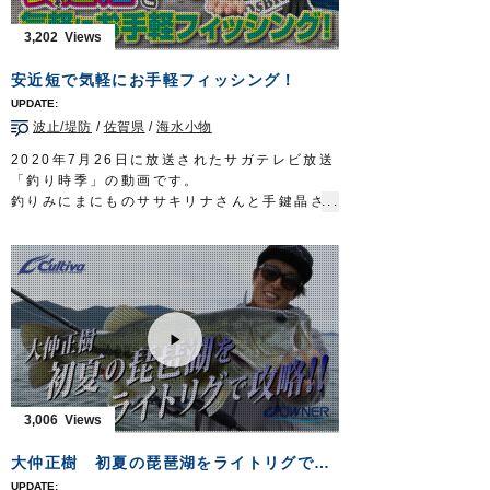
気味よい引きを楽しみました。
■使用製品
3,202
落し込みジグサビキ
投技ジグ20g
安近短で気軽にお手軽フィッシング！
投次郎20g
マスクドスピン
波止/堤防
/
佐賀県
/
海水小物
ぶっ飛びサビキ完全セット
■取材協力
2020年7月26日に放送されたサガテレビ放送
武庫川渡船様
「釣り時季」の動画です。
ガッ釣り関西 テレビ大阪 毎週土曜日 6時
釣りみにまにものササキリナさんと手鍵晶さ
20分～6時50分放送
https://www.tv-
んが、安近短な堤防釣りで、魚種対決を行い
osaka.co.jp/ip4/gattsuri/
ます。
OWNERMOVIE
http://ownertv.jp/
■使用アイテム
オーナーばりwebsite
・
虫ピンチスリム
http://www.owner.co.jp
・
堤防五目完全セット
・
ぶっ飛びサビキ完全セット
・竜宮城シリーズ
お手軽城キス・ハゼ
・竜宮城シリーズ
お手軽城根魚五目
・竜宮城シリーズ
よくばり投釣城
・
波止カワハギ完全セット
3,006
釣り時季 サガテレビ毎週日曜日朝5時30分
～6時放送
https://turitoki.com/
大仲正樹 初夏の琵琶湖をライトリグで攻略！【CULTIVA BASS vol.1】
OWNERMOVIE
http://ownertv.jp/