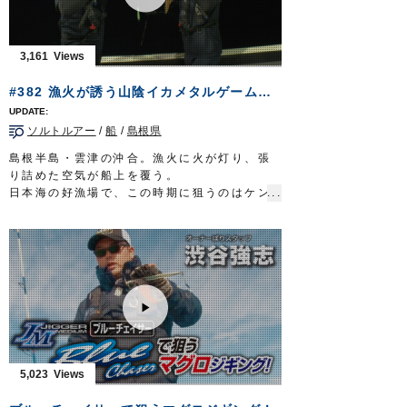
して、鮎を活用した地域の振興を目指してい
る。
志を胸に秘め北陸の名高き川に立つ。再認識
3,161
する友釣りの醍醐味。
清流に浮かぶ鮮やかな追星が、未来への道を
#382 漁火が誘う山陰イカメタルゲーム～旬のシロイカが告げる夏の到来～
指し示してくれる。
放送日 2019年9月8日
ソルトルアー
/
船
/
島根県
■タックル
竿：鮎竿 9m
島根半島・雲津の沖合。漁火に火が灯り、張
仕掛け：
プロ完全仕掛複合メタル
0.06号
り詰めた空気が船上を覆う。
鼻かん周り：
移動鼻かんスイフト仕掛
S
日本海の好漁場で、この時期に狙うのはケン
ハリス：
ザイト・鮎トップハリス フロロ
1.2
サキイカ。一本釣りされたものはシロイカと
号
呼ばれ、食味抜群。夏が旬の、ご当地グルメ
ハリ：
スティング
6.5号
だ。
イカメタルを巧みに操るのは、倉敷のフィッ
シングショップに勤める重本尚也さん。
宝の山に当たれば望外の釣果が待っている。
漁火が誘う山陰イカメタルゲーム。その面白
さは、お墨付き…
眩きシロイカが夏の到来を告げる。
■放送日 2019年8月25日
5,023
■タックル
ロッド：イカメタル専用ロッド 6ft6in