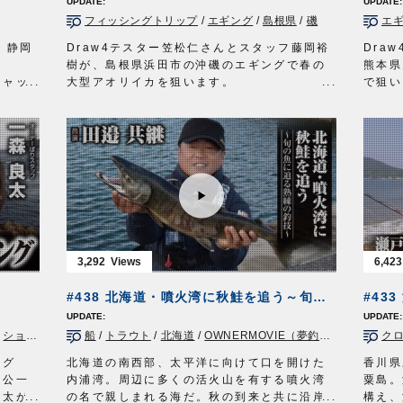
フィッシングトリップ
/
エギング
/
島根県
/
磯
エ
、静岡
Draw4テスター笠松仁さんとスタッフ藤岡裕
Dra
樹が、島根県浜田市の沖磯のエギングで春の
熊本県
キャッ
大型アオリイカを狙います。
で狙い
厳しい
想定外のウネリで目当ての磯には上がれなか
ついに
ったものの、狙い通り大型アオリイカがヒッ
■使用
ー合衆
ト！
・Dra
ます。
※2022年6月4日に放送されたRCC中国放送
・Dr
『フィッシングトリップ』の動画です※一部
202
カットしております。
イス九
土曜
■使用アイテム
ります
・Draw4 3.5号
ルアー
・Draw4 モンスターザライド4号
週土曜
3,292
6,423
・耐力エギスナップ
OWNER
・3WAYランガンバッグ
オーナ
#438 北海道・噴火湾に秋鮭を追う～旬の魚に迫る熟練の釣技～
■撮影協力 島根県浜田市/渡船 正福丸様
http:
フィッシングトリップ RCC中国放送 毎週
ルア
/
ショア青物
/
長崎県
船
/
/
トラウト
ショアジギング
/
北海道
/
/
青物
OWNERMOVIE（夢釣行）
ク
土曜日 5時00分～5時30分放送
http:/
https://fishingtrip.jp/
ング
北海道の南西部、太平洋に向けて口を開けた
香川県
OWNERMOVIE http://ownertv.jp/
岡公一
内浦湾。周辺に多くの活火山を有する噴火湾
粟島。
オーナーばりwebsite
良太が
の名で親しまれる海だ。秋の到来と共に沿岸
構え、