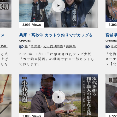
メインライン：PE 1.5号
ウキ：
方と、
た。
で誘う
リーダー：フロロ 8号
ハリ：
解説。
■使用アイテム
き。こ
ハリス：ナイロン 5号
放送日
ツイン
・
ST-66
#4.5/0
い尽く
ウキ：アキアジスティック 6号／8号
OWN
き起こ
・
STX-68
#4/0
■タッ
ルアー：タコベイト 1.5号
オーナ
・
STX-58
#2～3
ロッド
3,993
3,303
ハリ：カット フカセ 16号
http:
・
投次郎 50g
リール
放送日 2020年11月1日
・
マスクドスピン
M
メイン
#422 類稀な環境が育む金色のアメマス～熱泉沸く阿寒湖のトラウトフィッシング～
兵庫・高砂沖 カットウ釣りでデカフグを狙う
OWNERMOVIE
http://ownertv.jp/
■取材協力…平戸市宮之浦/丸銀釣りセンター
リーダ
オーナーばりwebsite
様
オモリ
http://www.owner.co.jp
（夢釣行）
船
/
その他
/
ガッ釣り関西
/
兵庫県
そ
ルアーパラダイス九州TV TVQ九州放送 毎
仕掛け
週土曜日 朝5時30分～6時放送
100c
樹と広
2020年11月21日に放送されたテレビ大阪
「北海
OWNERMOVIE
http://ownertv.jp/
エギ：
り上げ
『ガッ釣り関西』の動画です※一部カットし
オーナ
オーナーばりwebsite
放送日
ありな
ております。
ツ【北
http://www.owner.co.jp
OWN
ポット
兵庫県・高砂沖で、スタッフ藤岡裕樹がリポ
早くも
ルアーパラダイス九州オンライン
オーナ
は金色
ーターののぞみさんに秋から冬にかけてシー
り。
http://lurepara.tsuribito.co.jp/
http:
の類稀
ズンとなる船からのカットウフグをみっちり
刺身サ
立ち込
教えます。
れるこ
シング
基本的なテクニックからご紹介しております
州屋新
ので、初心者の方もぜひご覧ください 。
してい
暮れる
■使用製品
弊社東
戦。
・カットウシンカー 丸錘
行釣行
ドのコ
・カットウ一角ふぐチラシ仕掛
丁寧な
・ムラムラふぐ喰わせ胴突
かつ小
3,883
4,722