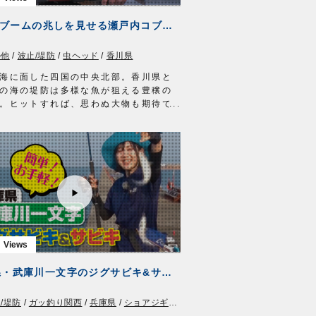
内容となっています。
#413 ブームの兆しを見せる瀬戸内コブダイ釣り～四国の沖堤で堪能する極上ファイト～
新仙台泉店様
仙台宮城野店様
の他
/
波止/堤防
/
虫ヘッド
/
香川県
アイテム
城 キス・ハゼ
海に面した四国の中央北部。香川県と
ERMOVIE
http://ownertv.jp/
の海の堤防は多様な魚が狙える豊穣の
ーばりwebsite
。ヒットすれば、思わぬ大物も期待で
//www.owner.co.jp
カッパリから狙うのはコブダイ。最大
トルにも達するベラ科の魚。成魚にな
部に特徴的なコブが張り出す個性的な
ットだ。
竿を出し、神経を研ぎ澄ましアタリを
は三木薫さん。香川県の釣具店店長と
コブダイ釣りの魅力を発信している。
りにおいては大敵となるコブダイを主
えた四国の釣り。
点の魚体が繰り出す強烈なファイト
度味わえば病みつきになること、請け
。
兵庫県・武庫川一文字のジグサビキ&サビキ
ル
：ジギングロッド 6ft3in
県
/堤防
/
ガッ釣り関西
/
兵庫県
/
ショアジギング
：4000番クラス中型スピニングリール