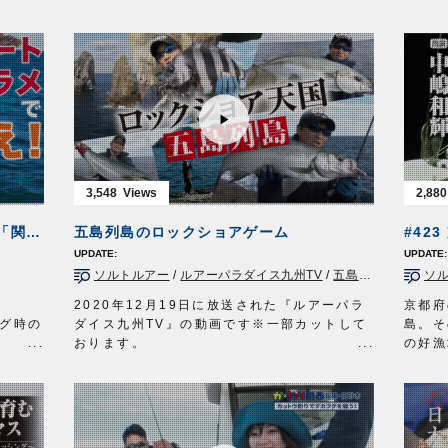
http://www.owner.co.jp
部には釣り人が集結する。喧騒の主役となる
燻銀の
グに対
のは、この時期、接岸するシロザケ。日本人
の名で
、ある
に馴染み深い魚は食味抜群な上にパワフルな
だ。
やるこ
ファイトを堪能できる季節限定のターゲット
チヌに
す。
だ。
点に活
スマガ
噴火湾の風物詩、秋味釣りに挑むのは田邉共
ら挑む
チしま
継さん。札幌の大手釣具店に３０年以上勤
な釣り
め、この夏、第二の人生を歩み始めた。
感じな
遡上を前にしたシロザケは警戒心が強く、滅
れる。
多に口を使わない。一筋縄ではいかない旬の
タック
3,548
2,880
魚に熟練の釣技を駆使し迫りゆく。
竿：チヌ
タックル①
リール
ツインサポート船ヒラメで5kg超え!「関東釣りレポートVol.9」
五島列島のロックショアゲーム
ロッド：アキアジ専用ロッド 13ft
キ）
リール：中型スピニングリール
道糸：
ソルトルアー
/
ルアーパラダイス九州TV
/
五島列島
/
ヒラスズ
ソ
メインライン：PE 2号
ハリス
リーダー：フロロ 8号
ウキ：
2020年12月19日に放送された『ルアーパラ
京都府
ウキ：アキアジフロート LL
ハリ：
グ時の
ダイス九州TV』の動画です※一部カットして
島。そ
スプーン：アキアジスプーン 45g
タック
おります。
の好漁
ーパラ
ルアー：タコベイト 2号
竿：チヌ
常に美
カルティバフィールドテスター岡公一郎さん
いをか
トして
ハリ：ジガーライト 早掛 3/0
リール
とスタッフ西浦伸至が、長崎県上五島の沖磯
カと呼
タックル②
キ）
井亜美
に渡り、ヒラマサやヒラスズキを狙います。
立つ高
送 毎
ロッド：アキアジ専用ロッド 11ft5in
道糸：
沖横流
本命はもちろん、アコウやまさかのイシダイ
市の釣
リール：中型スピニングリール
ハリス
も釣れ、五島列島の豊かな自然を満喫しまし
スピニ