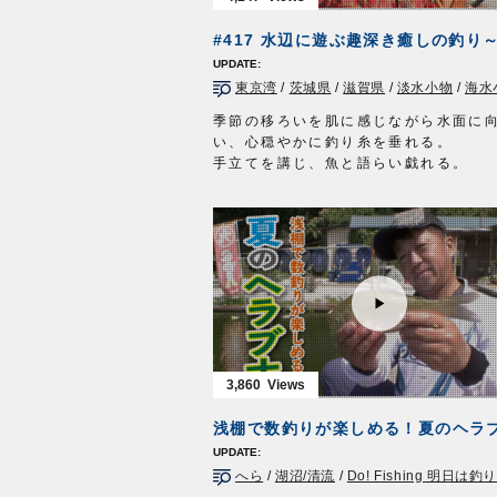
胸高鳴る釣りの舞台が、ようやく幕を
る。
タックル
ロッド：トラウトロッド L 5ft10in
東京湾
/
茨城県
/
滋賀県
/
淡水小物
/
海水
リール：3500番 XG スピニングリー
メインライン：PE 0.7号
季節の移ろいを肌に感じながら水面に
リーダー：ナイロン 12lb
い、心穏やかに釣り糸を垂れる。
スナップ：
耐力スナップ
#00
手立てを講じ、魚と語らい戯れる。
ルアー：
DS-48F デメタシャロー
ほか
厄災に奪われた、ありふれた日常を心
フック：
SBL-37M
#6 ほか
する太公望に…
放送日 2020年7月12日
今一度、伝統に彩られた風情溢れる癒
OWNERMOVIE
http://ownertv.jp/
りをお届けする。
オーナーばりwebsite
タックル（タナゴ）
http://www.owner.co.jp
竿：タナゴ竿 8寸節 10本継（4本継で
道糸：ナイロン 1.25号
ハリス：たなごハリス 紅葉
目印：たなご小丸目印
ハリ：魅玄タナゴ／三腰（鈎先加工）
3,860
タックル（干潟マハゼ）
竿：ヤマベ・コブナ竿 並継ぎ
浅棚で数釣りが楽しめる！夏のヘラ
道糸：1～1.2号
ハリス：フロロ 0.6号?0.8号
へら
/
湖沼/清流
/
Do! Fishing 明日は釣
オモリ：遊動 1.5号