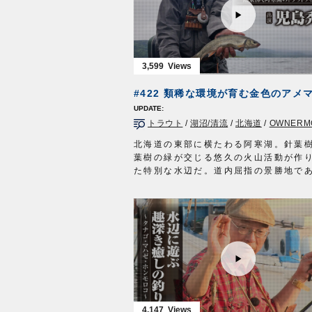
OWNERMOVIE
http://ownertv.jp/
新製品ツインサポート船ヒラメの使い
オーナーばりwebsite
渋い状況での釣り方を白井さんが徹底
http://www.owner.co.jp
イワシに負担をかけず元気に泳がせる
ルアーパラダイス九州オンライン
サポートフックが、最後にドラマを巻
http://lurepara.tsuribito.co.jp/
します。
3,599
ぜひご覧ください。
■使用アイテム
ツインサポート船ヒラメ
ツインサポートフック
トラウト
/
湖沼/清流
/
北海道
/
OWNERMOVIE
■取材協力…茨城県鹿島/長岡丸様
OWNERMOVIE
http://ownertv.jp/
北海道の東部に横たわる阿寒湖。針葉
オーナーばりwebsite
葉樹の緑が交じる悠久の火山活動が作
http://www.owner.co.jp
た特別な水辺だ。道内屈指の景勝地で
がらトラウトフィッシングのホットス
として全国に名を馳せる。人気の理由
に染まるアメマスの存在。カルデラ湖
な環境が育んだ気高き魚を求めて湖に
むのは、札幌を拠点に活動するフィッ
ガイド児島秀明さん。
この時期、阿寒に滞在しガイドに明け
湖のスペシャリストだが、今年は初挑
全国からゲストを迎える前にフィール
ンディションを把握しておきたい。
4,147