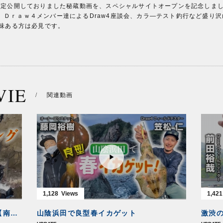
で限定公開しておりました秘蔵動画を、スペシャルサイトオープンを記念しま
、Ｄｒａｗ４メンバー達によるDraw4座談会、カラ―テスト釣行など盛り
興味ある方は必見です。
VIE
/
関連動画
1,128
1,421
数、型ともに楽しめる秋磯エギング【南伊豆】
山陰浜田で良型春イカゲット