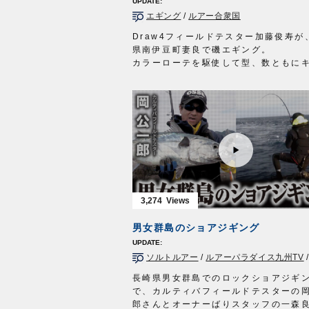
エギング
/
ルアー合衆国
Draw4フィールドテスター加藤俊寿が
県南伊豆町妻良で磯エギング。
カラーローテを駆使して型、数ともに
チ。
秋磯を満喫しました。
撮影協力：南伊豆町妻良/市丸様
2022年11月26日に放送された『ルア
国』の動画です※一部カットしており
■使用アイテム
・Draw4 3号、3.5号
ルアー合衆国 三重テレビ放送 毎週
日 22時30分～22時45分放送
http://lure-us.com/
3,274
OWNERMOVIE http://ownertv.jp/
オーナーばりwebsite
男女群島のショアジギング
http://www.owner.co.jp
ソルトルアー
/
ルアーパラダイス九州TV
長崎県男女群島でのロックショアジギ
で、カルティバフィールドテスターの
郎さんとオーナーばりスタッフの一森