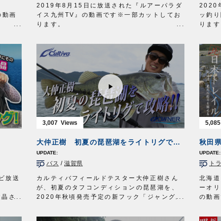
タックル
メイン
2019年8月15日に放送された『ルアーパラダ
202
竿：和竿 6本継ぎ 8尺(2.4m)
リーダ
』の動画
イス九州TV』の動画です※一部カットしてお
ッ釣り
道糸：ナイロン 1号
80cm
ります。
ります
仕掛け：シモリ仕掛け
ジグヘ
本古来
オーナーばりスタッフ藤岡裕樹が、山口県長
兵庫県
親ウキ 1個
放送日
釣り
門市川尻沖のオモリグゲームでケンサキイカ
フ大東
シモリ玉 2号 1個／1号 3個
OWNER
楽しめ
を狙います。
トの中
ハリス：0.8号
オーナ
状況に応じてDraw4のカラーやサイズを使い
ビキと
ハリ：
フナ鈎
5号
http:
ラブナ
分け、ヒットを量産!
す。
放送日 2020年5月3日
ィン
■使用アイテム
群れを
OWNERMOVIE
http://ownertv.jp/
・
からまんオモリグリーダーシングル
/
ダブル
釣果を
オーナーばりwebsite
さんが
・
Draw4 2.5号
/
3号
大東か
http://www.owner.co.jp
理釣り
ルアーパラダイス九州TV TVQ九州放送 毎
気味よ
週土曜日 朝5時30分～6時放送
■使用
3,007
5,085
OWNERMOVIE
http://ownertv.jp/
落し込
オーナーばりwebsite
投技ジ
！
大仲正樹 初夏の琵琶湖をライトリグで攻略！【CULTIVA BASS vol.1】
http://www.owner.co.jp
投次郎
ルアーパラダイス九州オンライン
マスク
バス
/
滋賀県
ト
45放送※
http://lurepara.tsuribito.co.jp/
ぶっ飛
■取材
レビ放送
カルティバフィールドテスター大仲正樹さん
北海道
ng/
武庫川
が、初夏のタフコンディションの琵琶湖を、
ーオリ
ガッ釣
鍵晶さ
2020年秋頃発売予定の新フック「ジャングル
の動画
20分
を行い
ワッキーガード」を使ったライトリグで攻略
今回は
osaka
します。
つカル