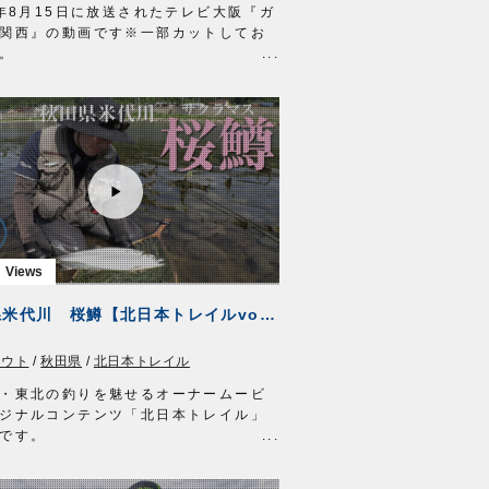
ライン：PE 2号
0年8月15日に放送されたテレビ大阪『ガ
ー：ナイロン 6号2m + フロロ 12号
関西』の動画です※一部カットしてお
。
ッド：虫ヘッドパワー 3g
武庫川一文字で、オーナーばりスタッ
 2020年4月19日
哲也とリポーターののぞみさん、ゲス
MOVIE http://ownertv.jp/
西隼人さん、石田果林さんが、ジグサ
ーばりwebsite
サビキ仕掛けでアジ、サバを狙いま
//www.owner.co.jp
直接狙うジグサビキはお手軽ですが、
伸ばすにはコツが必要。
らアドバイスを受けたのぞみさんは小
い引きを楽しみました。
製品
みジグサビキ
グ20g
秋田県米代川 桜鱒【北日本トレイルvol.1】
20g
ドスピン
ラウト
/
秋田県
/
北日本トレイル
びサビキ完全セット
協力
・東北の釣りを魅せるオーナームービ
渡船様
ジナルコンテンツ「北日本トレイル」
り関西 テレビ大阪 毎週土曜日 6時
です。
～6時50分放送
https://www.tv-
サクラマスアングラーとしての顔も持
.co.jp/ip4/gattsuri/
ティバフィールドテスター佐藤文紀さ