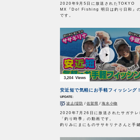
ハリ：スーパー山女魚 7号
2020年9月5日に放送されたTOKYO
タックル（練り船マハゼ）
MX『Do! Fishing 明日は釣り日和
竿：江戸和竿 8尺
です。
道糸：PE 1号
身近にある釣り堀で手軽に楽しめ、日
ハリ：発光ハゼ5号／７号
のゲームフィッシングであるヘラブナ
ハゼライト 5号
は、ビギナーからベテランまで誰もが
タックル（ホンモロコ）
る釣りとして人気。
竿：ハエ用竿 5.4m
一見、のんびりしている様に見えるヘ
道糸：ザイト・渓流 0.4～0.6号
釣りですが、実際はとてもエキサイテ
オモリ：ガン玉 6号×4個
グ。
ハリス：ナイロン 0.4号
今回はトップトーナメンターの岡田清
へらダブルサルカンダルマ型 22号
神奈川県の厚木へら鮒センターで、管
エサ：アカムシ／ホソミミズ
場での楽しみ方をご紹介いたします。
3,204
ハリ：モロコ 2号／2.5号
■使用製品
放送日 2020年5月31日
ザイト・SABAKIへらハリス
安近短で気軽にお手軽フィッシング
OWNERMOVIE
http://ownertv.jp/
ザイト・白の道糸
オーナーばりwebsite
スズ バラサ
http://www.owner.co.jp
波止/堤防
/
佐賀県
/
海水小物
Do!Fishing 毎週土曜日 8:30～8:
第3土曜日は放送休止
2020年7月26日に放送されたサガテ
https://s.mxtv.jp/variety/do_fishi
「釣り時季」の動画です。
OWNERMOVIE
http://ownertv.jp/
釣りみにまにものササキリナさんと手
オーナーばりwebsite
んが、安近短な堤防釣りで、魚種対決
http://www.owner.co.jp
ます。