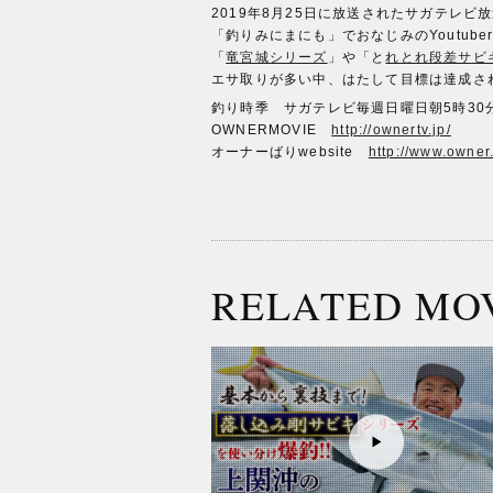
2019年8月25日に放送されたサガテレ
「釣りみにまにも」でおなじみのYoutu
「
竜宮城シリーズ
」や「と
れとれ段差サビ
エサ取りが多い中、はたして目標は達成さ
釣り時季 サガテレビ毎週日曜日朝5時3
OWNERMOVIE
http://ownertv.jp/
オーナーばりwebsite
http://www.owner.
RELATED MO