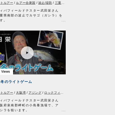
ルトルアー
/
ルアー合衆国
/
波止/堤防
/
三重県
/
ロックフィッシュ
ド 20g
スピンフック #1
ィバフィールドテスター武田栄さん
2年6月4日に放送されたTOKYO
重県南部の波止でカサゴ（ガシラ）を
Do! Fishing 明日は釣り日和』の動画
す。
の解説を交えながら、ライトゲームの
ishing 毎週土曜日 8:30～8:45放送※
ゲット、癒しのカサゴを楽しみます。
土曜日は放送休止
のライトゲームは初心者でも手軽に楽
://s.mxtv.jp/variety/do_fishing/
すので、春の釣りシーズン、是非チャ
MOVIE http://ownertv.jp/
してはいかがでしょうか。
ーばりwebsite
2年4月23日に放送された『ルアー合衆
//www.owner.co.jp
動画です※一部カットしております。
アイテム
ボトムロック（2022年発売予定）
-3 リングシングルテイル
-4 リングツインテイル
合衆国 三重テレビ放送 毎週土曜
真冬のライトゲーム
2時30分～22時45分放送
//lure-us.com/
ルトルアー
/
大阪湾
/
アジング
/
ロックフィッシュ
MOVIE http://ownertv.jp/
ーばりwebsite
ィバフィールドテスター武田栄さん
//www.owner.co.jp
阪府泉南郡岬町の小島養漁場で、ア
シラを狙います。