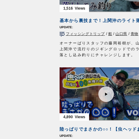
1,516
フィッシングトリップ
/
船
/
山口県
/
青物
オーナーばりスタッフの藤岡裕樹が、
上関沖で流行りのジギングロッドでの
落とし込み釣りにチャレンジします。
噂通り今年の上関沖は青物パラダイス❗️
それをライトジギングロッドでスリリン
イレクトに
青物との格闘を楽しみます。
基本から裏技までをご紹介しておりま
で、ぜひご視聴ください。
■使用アイテム
・落し込み剛サビキ フラッシャー・サ
・落し込み剛サビキ ハゲ皮・サバ皮
・落し込み剛サビキ ヒラメ・キジハタ
4,890
・落し込み剛サビキ サワラSP
■撮影協力
山口県熊毛郡平生町/第二 一勝丸様
フィッシングトリップ RCC中国放送