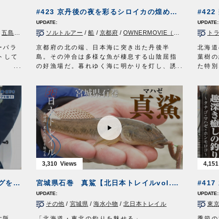
リール：スピニングリール（レバーブレー
■使用
#423 京丹後の夜を彩るシロイカの煌めき～こだわりの仕掛けで乗せる山陰の釣り～
キ）
ツイ
道糸：ナイロン 1.7号
ツイ
/
五島列島
/
ヒラスズキ
ソルトルアー
/
ショア青物
/
船
/
/
京都府
磯
/
長崎県
/
OWNERMOVIE（夢釣行）
/
ショアジギング
ト
ハリス：フロロ 1.5号
■取材
ウキ：小型棒ウキ 5B
OWN
ーパラ
京都府の北の端、日本海に突き出た丹後半
北海道
ハリ：
速手チヌ
2号
オーナ
トして
島。その沖合は多様な魚が棲息する山陰屈指
葉樹の
タックル②
http:
の好漁場だ。暮れゆく海に明かりを灯し、誘
た特別
竿：チヌ竿 0.6号 5.3m
郎さん
いをかける。ターゲットはこの地方でシロイ
がらト
リール：スピニングリール（レバーブレー
の沖磯
カと呼ばれるケンサキイカ。釣り味、食味際
として
キ）
ます。
立つ高級イカに挑むのは若狭湾に面した宮津
に染ま
道糸：ナイロン 1.7号
シダイ
市の釣具店店長、中嶋和輝さん。
な環境
ハリス：フロロ 1.7〜2号
しまし
スピニングタックルを駆使しオモリグ仕掛け
むのは
ウキ：円錐ウキ G5
で誘う。京丹後の夜を彩るシロイカの煌め
ガイド
ハリ：
サスガチヌ
2号
き。こだわりのメソッドで山陰の豊穣を味わ
この時
放送日 2020年9月27日
い尽くす。
湖のス
OWNERMOVIE
http://ownertv.jp/
■タックル
全国か
オーナーばりwebsite
ロッド：オモリグ用ロッド 7ft
ンディ
3,310
4,151
http://www.owner.co.jp
リール：中型スピニングリール
胸高鳴
メインライン：PE 0.6号
る。
兵庫・高砂沖 カットウ釣りでデカフグを狙う
宮城県石巻 真鯊【北日本トレイルvol.3】
ンター
リーダー：フロロ 3号
タック
オモリ：20～25号
ロッド
その他
/
宮城県
/
海水小物
/
北日本トレイル
東
送 毎
仕掛け：
からまんオモリグリーダー シングル
リール
100cm/150cm
メイン
大阪
「北海道・東北の釣りを魅せる」
季節の