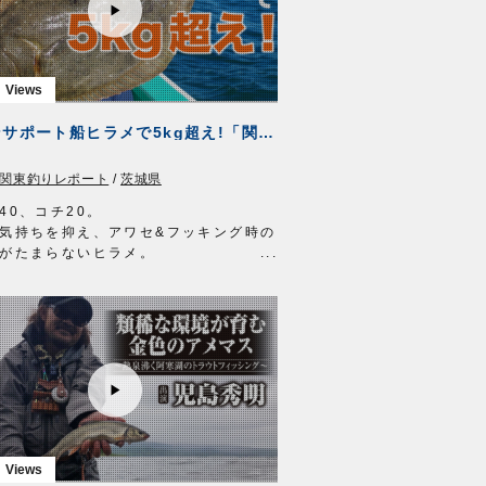
とれ段差サビキ
キの下にちょい足しグレメバル五目セ
遠投カゴ2本ビーズ2m
軽城根魚五目
1年10月24日に放送されたサガテレビ放
ツインサポート船ヒラメで5kg超え!「関東釣りレポートVol.9」
り時季」の動画です。
季 サガテレビ毎週日曜日朝5時30分
関東釣りレポート
/
茨城県
 https://turitoki.com/
MOVIE http://ownertv.jp/
40、コチ20。
ーばりwebsite
気持ちを抑え、アワセ&フッキング時の
//www.owner.co.jp
がたまらないヒラメ。
の時期は、脂がのって肉厚で非常に美
寒ビラメを狙うため、釣女・白井亜美
弊社スタッフ赤沼行紀が、鹿島沖横流
に挑みました。
ツインサポート船ヒラメの使い方と、
況での釣り方を白井さんが徹底解説。
に負担をかけず元気に泳がせるツイン
トフックが、最後にドラマを巻き起こ
。
覧ください。