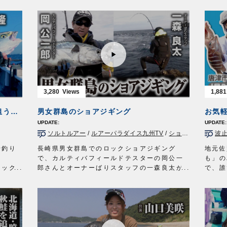
路島が
めるカゴ釣りで、グレとマダイを狙います。
初心者
れば幸
http://www.owner.co.jp
ことは
明石市の身近な波止で、「ちょっと良い魚」
ので、
む。子
を狙ってのチャレンジ。
ゲーム
で遊ぶ
エサ取りにちょっぴり苦戦したものの、見事
202
2/
具店を
本命のグレとマダイをゲット！
国』の
。時間
■ロケ協力
■ロケ
3/
いチョ
兵庫県明石市/まるは釣具明石店様
■使用
堪能す
■使用アイテム
・豆ア
810/
波止遠投カゴ2本ビーズ2m
・アジ
遠投小鈎カゴ仕掛2本2m
・メバ
3,280
1,881
波止遠投ショート90cm
・ドロ
.3号
遠投カゴ大物2本2.5m
・アジ
アジの泳がせ釣りでヒラメ、青物を狙う【愛知県師崎沖】
男女群島のショアジギング
お気
※2022年1月15日に放送されたテレビ大阪
ルアー
『ガッ釣り関西』の動画です※一部カットし
日 2
ソルトルアー
/
ルアーパラダイス九州TV
/
ショア青物
/
長崎県
波止
ております。
http:
ガッ釣り関西 テレビ大阪 毎週土曜日 6時
OWN
せ釣り
長崎県男女群島でのロックショアジギング
地元佐
20分～6時50分放送
https://www.tv-
オーナ
。
で、カルティバフィールドテスターの岡公一
も」の
osaka.co.jp/ip4/gattsuri/
http:
フック
郎さんとオーナーばりスタッフの一森良太が
で、誰
OWNERMOVIE
http://ownertv.jp/
っかり
青物を狙います。
防から
オーナーばりwebsite
水面で勝負するトップウォータープラグに対
サビキ
 S
http://www.owner.co.jp
し、海底から釣り始めるメタルジグは、ある
釣りに
意味両極端なアプローチですが、双方やるこ
します
とで互いを補い合うメリットもあります。
■使用
状況に応じてそれぞれを駆使し、良型スマガ
・ぶっ