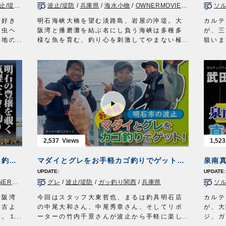
止/堤防
/
島根県
/
波止/堤防
虫ヘッド
/
兵庫県
/
海水小物
/
OWNERMOVIE（夢釣行）
ソ
ロッド：シーバス用ロッド 8ft6in
静ヘッ
リール：2500番スピニングリール
直リグ
り好き
明石海峡大橋を望む淡路島、岩屋の沖堤。大
カルテ
メインライン：PE 0.6号
202
と虫ヘ
阪湾と播磨灘を結ぶ名にし負う海峡は多種多
が、三
リーダー：フロロ 1.75号
MX『
各地の
様な魚を育む、釣り心を刺激してやまない極
狙いま
ジグ：投次郎 20g
です。
時に釣
上のフィールドだ。
釣り方
リアフック：ST-26TN #8
Do!F
指しま
港の堤防に立ち、シラサエビ踊らせ五目釣り
好ター
タックル③
第3
に興じるのは、姫路で人気のラーメン店「一
カサゴ
ロッド：メバリング用ロッド 7ft4in
https
amで
徹らーめん 」を営む黒木隆信さん。何事によ
しめま
リール：2000番スピニングリール
OWNER
倉敷市
らず、徹頭徹尾、真剣に打込む性分が…唯一
レンジ
メインライン：マイクロゲームPEハイライト
オーナ
れない
無二…内外から高い評価を受ける至高の創作
202
0.4号
http:
を釣っ
ラーメンを生み出した。釣りは料理を作るた
国』の
リーダー：フロロ 1.75号
ご要望
めに欠かすことのできないクリエイティビテ
■使用
ワーム：ドロメシャッドM 2.5inch
ハタ）
ィの源泉、人生を豊かにしてくれる。
・岩礁
ジグヘッド：クロスヘッド 2g
の一文
タックル
・RB
2,537
1,523
OWNERMOVIE http://ownertv.jp/
竿：泳がせ竿 5号
・RB
オーナーばりwebsite
リール：中型スピニングリール
ルアー
#484 明石の豊穣を覗く気軽なチョイ釣り〜陽気な釣具屋の店主が体現するスローライフ～
マダイとグレをお手軽カゴ釣りでゲット！【明石市の波止】
泉南
http://www.owner.co.jp
、はた
道糸：PE 3号／ハリス：フロロ 6号
日 2
。
仕掛け：セット一発泳がせのませ（ウキ 6
http:
VIE（夢釣行）
グレ
/
波止/堤防
/
ガッ釣り関西
/
兵庫県
ソ
ょう
号）
OWNER
ハリ：金 伊勢尼 12号
オーナ
大阪湾
今回はスタッフ大東哲也、まるは釣具明石店
カルテ
は、コ
放送日 2021年12月12日
http:
、古よ
の中尾大和さん、中尾秀章さん、そしてリポ
が、大
めます
OWNERMOVIE http://ownertv.jp/
た。１
ーターの竹内千景さんが波止から手軽に楽し
ジ、ガ
を狙って
オーナーばりwebsite