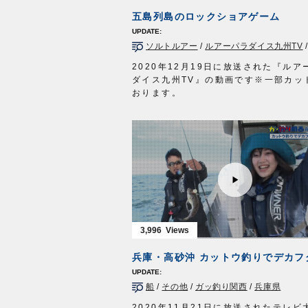
タックル①
五島列島のロックショアゲーム
ロッド：アキアジ専用ロッド 13ft
リール：中型スピニングリール
ソルトルアー
/
ルアーパラダイス九州TV
メインライン：PE 2号
リーダー：フロロ 8号
2020年12月19日に放送された『ルア
ウキ：アキアジフロート LL
ダイス九州TV』の動画です※一部カッ
スプーン：アキアジスプーン 45g
おります。
ルアー：タコベイト 2号
カルティバフィールドテスター岡公一
ハリ：ジガーライト 早掛 3/0
とスタッフ西浦伸至が、長崎県上五島
タックル②
に渡り、ヒラマサやヒラスズキを狙い
ロッド：アキアジ専用ロッド 11ft5in
本命はもちろん、アコウやまさかのイ
リール：中型スピニングリール
も釣れ、五島列島の豊かな自然を満喫
メインライン：PE 1.5号
た。
リーダー：フロロ 8号
■使用アイテム
ハリス：ナイロン 5号
・
ST-66
#4.5/0
ウキ：アキアジスティック 6号／8号
・
STX-68
#4/0
ルアー：タコベイト 1.5号
・
STX-58
#2～3
3,996
ハリ：カット フカセ 16号
・
投次郎 50g
放送日 2020年11月1日
・
マスクドスピン
M
OWNERMOVIE
http://ownertv.jp/
■取材協力…平戸市宮之浦/丸銀釣りセ
オーナーばりwebsite
様
http://www.owner.co.jp
船
/
その他
/
ガッ釣り関西
/
兵庫県
ルアーパラダイス九州TV TVQ九州放
週土曜日 朝5時30分～6時放送
2020年11月21日に放送されたテレビ