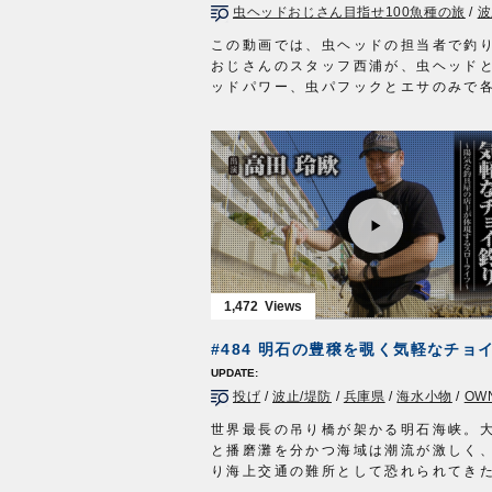
虫ヘッドおじさん目指せ100魚種の旅
/
波
土曜日 5時00分～5時30分放送
https://fishingtrip.jp/
この動画では、虫ヘッドの担当者で釣
OWNERMOVIE http://ownertv.jp/
おじさんのスタッフ西浦が、虫ヘッド
オーナーばりwebsite
ッドパワー、虫パフックとエサのみで
http://www.owner.co.jp
フィールドを釣り歩き、その場、その
れるターゲットを狙って100魚種を目
す。
今回は事前にオーナーばり公式Instagr
初回のターゲットを募集したところ、
の佐々木さんから「「中々ルアーで釣
ので、敵討ち🤣として、デカいアコウ
て下さい。お願いします🙏」」という
をいただきましたので、アコウ（キジ
をメインターゲットとして島根県隠岐
1,472
字へ釣行。
撮影時は4月上旬の低水温期。
アコウのシーズンにはまだ早いですが
して本命はゲットできたのでしょうか
投げ
/
波止/堤防
/
兵庫県
/
海水小物
/
OWNERMO
そして何魚種釣ることができたのでし
か。
世界最長の吊り橋が架かる明石海峡。
なお、次回以降の釣行先やターゲット
と播磨灘を分かつ海域は潮流が激しく
メント欄にご提案いただいたネタで進
り海上交通の難所として恐れられてき
ので、「○○で釣りして欲しい」「○○