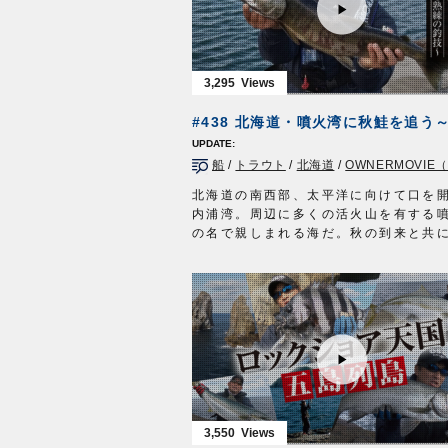
道糸：ナイロン 3号
・Wクレン親子
仕掛け：家族で楽ちんサビキ日和ピン
■ロケ協力
4号
愛知県南知多町師崎/竹下丸様
カゴ：サビキの下にちょい足しグレメ
2021年12月24日に放送された三重テ
3,295
目セット S
送『フィッシングマスター』の動画で
タックル④
フィッシングマスター 三重テレビ放
ロッド：ショアジギングロッド 9ft
週金曜日 23時～23時15分
リール：3000番スピニングリール
http://creativeoffice-chie.com/
メインライン：PE 1.2号
船
/
トラウト
/
北海道
/
OWNERMOVIE（夢
OWNERMOVIE
http://ownertv.jp/
リーダー：フロロ 5号
オーナーばりwebsite
北海道の南西部、太平洋に向けて口を
仕掛け：遠投ジグサビキ 11号
http://www.owner.co.jp
内浦湾。周辺に多くの活火山を有する
ジグ：撃投ジグエアロ30g
の名で親しまれる海だ。秋の到来と共
タックル⑤
部には釣り人が集結する。喧騒の主役
竿：磯釣り用竿 5m
のは、この時期、接岸するシロザケ。
リール：2500番スピニングリール
に馴染み深い魚は食味抜群な上にパワ
道糸：ナイロン 2.5号
ファイトを堪能できる季節限定のター
ハリス：フロロ 3号
だ。
ハリ：カットチヌ 3号
噴火湾の風物詩、秋味釣りに挑むのは
放送日 2021年9月26日
継さん。札幌の大手釣具店に３０年以
OWNERMOVIE http://ownertv.jp/
め、この夏、第二の人生を歩み始めた
オーナーばりwebsite
遡上を前にしたシロザケは警戒心が強
http://www.owner.co.jp
多に口を使わない。一筋縄ではいかな
3,550
魚に熟練の釣技を駆使し迫りゆく。