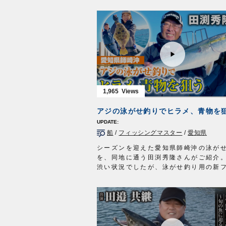
９９８年完成の大橋によって本州と淡
欲しい」など気軽にコメントいただけ
陸路で結ばれた今も潮の速さが変わる
いです。
ない。連綿と続く自然の営みが魚を育
虫ヘッド
供の頃から慣れ親しんできた明石の海
http://www.owner.co.jp/search/88
のは高田玲欧さん。神戸の垂水区で釣
虫ヘッドパワー
営む陽気な男だ。海は店の目と鼻の先
http://www.owner.co.jp/search/83
があれば竿を出す。老若男女を問わな
虫パフック
イ釣り。肩の力を抜いて明石の豊穣を
http://www.owner.co.jp/search/27
る。
■虫ヘッドの使用タックル
タックル①
1,965
ロッド：アジングタックル
ロッド：エギング用ロッド 7ft8in
ライン：マイクロゲームPEハイライト0
リール：小型スピニングリール
リーダー：ザイト・磯フロロ1号
道糸：PE 0.6号
■虫ヘッドパワーの使用タックル
オモリ：タル型 3号
ロッド：シーバスタックル
船
/
フィッシングマスター
/
愛知県
ハリ：白狐 2号
ライン：PE1.2号
タックル②
シーズンを迎えた愛知県師崎沖の泳が
リーダー：フロロ6号
ロッド：ショアジギングロッド 11ft
を、同地に通う田渕秀隆さんがご紹介
OWNERMOVIE http://ownertv.jp/
リール：4000番スピニングリール
渋い状況でしたが、泳がせ釣り用の新
オーナーばりwebsite
道糸：PE 3号
「ストロングフォース」のおかげでし
http://www.owner.co.jp
オモリ：六角オモリ 15号
と魚をとらえることができました。
仕掛け：堤防泳がせのませ遊動胴突仕掛
■使用アイテム
タックル③
・ストロングフォース
ロッド：エギング用ロッド 9ft
・カットヒラメ
リール：3000番スピニングリール
・Wクレン