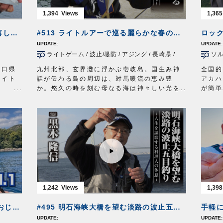
1,394
1,365
基本から裏技まで！上関沖のライト落し込み釣り
#513 ライトルアーで巡る麗らかな春の壱岐〜神話の島にアジとメバルを求めて〜
ロッ
ライトゲーム
/
波止/堤防
/
アジング
/
長崎県
/
ロックフィッシ
ソ
山口県
九州北部、玄界灘に浮かぶ壱岐島。国生み神
全国的
ライト
話が伝わる島の周辺は、対馬暖流の恵み豊
アカハ
か。悠久の時を刻む母なる海は神々しい光を
が簡単
放ち、釣り人を迎えてくれる。
事から
グ&ダ
手軽なタックルを携えて宝島に乗り込んだの
今回は
は林 太一朗さん。長年、瀬戸内の海をホーム
さんに
にライトゲームの魅力を発信してきた。抜群
方を解
すの
の透明度を誇る離島の海を巡り、麗らかな春
ボート
の壱岐を心ゆくまで堪能する。
を探し
放送日 2022年4月17日
ゴツン
バ皮
タックル①
リは一
ロッド：アジング用ロッド 7ft4in
豪快で
SP
リール：2000番スピニングリール
の魅力
1,242
1,398
メインライン：エステル 2lb
■撮影
ワーム：ドロメシャッドM 2.5inch
■使用
陸っぱりでまさかの○○！【虫ヘッドおじさん目指せ100魚種の旅vol.1】
#495 明石海峡大橋を望む淡路の波止五目釣り～人生を謳歌する料理人の休息～
手軽
ジグヘッド：アジ弾丸 1.8g
ブラス
 毎週
タックル②
岩礁カ