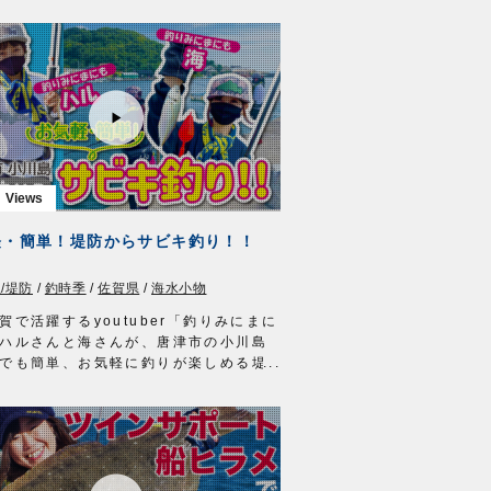
の方でも非常にわかりやすい解説です
ぜひこの動画を参考に、真冬のライト
にチャレンジしてください。
1年12月25日に放送された『ルアー合衆
動画です※一部カットしております。
協力…大阪府泉南郡岬町/小島養漁場様
アイテム
ジ弾丸
弾丸
ルショット
メシャッド1.3インチ
ネクトン
軽・簡単！堤防からサビキ釣り！！
合衆国 三重テレビ放送 毎週土曜
2時30分～22時45分放送
/堤防
/
ショアジギング
/
釣時季
/
佐賀県
/
青物
/
海水小物
//lure-us.com/
ERMOVIE
http://ownertv.jp/
賀で活躍するyoutuber「釣りみにまに
ーばりwebsite
ハルさんと海さんが、唐津市の小川島
//www.owner.co.jp
でも簡単、お気軽に釣りが楽しめる堤
のサビキ釣りをご紹介。
釣りを堪能した後は、カゴ釣りや探り
もチャレンジし、様々な魚種をゲット
。
アイテム
飛びサビキ完全セット