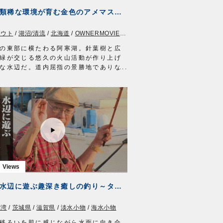
アイテム
#422 類稀な環境が育む金色のアメマス～熱泉沸く阿寒湖のトラウトフィッシング～
ンサポート船ヒラメ
ンサポートフック
ラウト
/
湖沼/清流
/
北海道
/
OWNERMOVIE（夢釣行）
協力…茨城県鹿島/長岡丸様
ERMOVIE
http://ownertv.jp/
の東部に横たわる阿寒湖。針葉樹と広
ーばりwebsite
緑が交じる悠久の火山活動が作り上げ
//www.owner.co.jp
な水辺だ。道内屈指の景勝地でありな
ラウトフィッシングのホットスポット
全国に名を馳せる。人気の理由は金色
るアメマスの存在。カルデラ湖の類稀
が育んだ気高き魚を求めて湖に立ち込
、札幌を拠点に活動するフィッシング
児島秀明さん。
期、阿寒に滞在しガイドに明け暮れる
ペシャリストだが、今年は初挑戦。
らゲストを迎える前にフィールドのコ
ションを把握しておきたい。
る釣りの舞台が、ようやく幕を開け
#417 水辺に遊ぶ趣深き癒しの釣り～タナゴ・マハゼ・ホンモロコ～
ル
：トラウトロッド L 5ft10in
京湾
/
茨城県
/
滋賀県
/
淡水小物
/
海水小物
：3500番 XG スピニングリール
ライン：PE 0.7号
移ろいを肌に感じながら水面に向き合