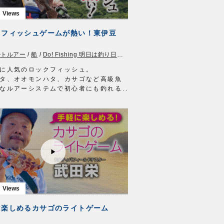
クフィッシュゲームが熱い！東伊豆
ュ
ルトルアー
/
OWNERMOVIE（夢釣行）
/
船
/
Do! Fishing 明日は釣り日和
/
静岡県
/
ロックフィッシュ
に人気のロックフィッシュ。
タ、オオモンハタ、カサゴなど高級魚
なルアーシステムで初心者にも釣れる
関東でも人気沸騰中。
釣具のポイント藤沢長後店の石山俊介
ボートからのロックフィッシュの釣り
説していただきます。
を使うボートロックでは餌となる小魚
キャストし岩礁帯の海底を探る。
！とくるロックフィッシュ独特なアタ
度味わったら病みつきに。
楽しいロックフィッシュフィッシング
を堪能して下さい。
協力：静岡県伊東港-誠徳丸様
アイテム
に楽しめるカサゴのライトゲーム
シンカー 1オンス
ウンターロック 2/0