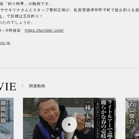
ビ放送「釣り時季」の動画です。
berササキリナさんとスタッフ豊村正樹が、佐賀県唐津市呼子町で波止釣りを
キ
」で目標は五目釣り！
れたのでしょうか。
0分～6時放送
https://turitoki.com/
co.jp
VIE
/
関連動画