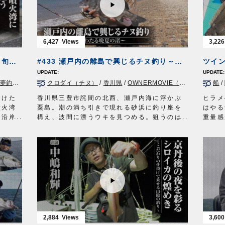
ツオやヒレナガカンパチなどをキャッチしま
・とれ
クギジ
した。
・サビ
■使用アイテム
ット
バル五
レビ放
・撃投ジグ レイドバック 100g
・波止
6,427
3,226
す。
・撃投ジグ ストライク250g、200g
・お手
送 毎
・投次郎 50g
202
#438 北海道・噴火湾に秋鮭を追う～旬の魚に迫る熟練の釣技～
#433 瀬戸内の離島で興じるチヌ釣り～潮風わたる晩夏の渚～
・マスクドスピンM
送「釣
・ファイアツイン120g
釣り時
釣行）
クロダイ（チヌ）
/
香川県
/
OWNERMOVIE（夢釣行）
船
/
・ショートジグアシスト1/0
～6時放送
・STX-58#3
OWNER
開けた
香川県三豊市詫間の北西、瀬戸内海に浮かぶ
ヒラメ
■撮影協力
オーナ
噴火湾
粟島。潮の満ち引きで現れる砂浜に釣り座を
はやる
平戸市田平/あじか磯釣りセンター様
http:
に沿岸
構え、波間に漂うウキを見つめる。狙うのは
重量感
2021年11月20日に放送された『ルアーパラ
となる
燻銀の鎧を纏った厳かなる魚クロダイ。チヌ
特に寒
ダイス九州TV』の動画です※一部カットして
日本人
の名で親しまれる釣り味際立つターゲット
味。
おります。
フルな
だ。
そんな
ルアーパラダイス九州TV TVQ九州放送 毎
ゲット
チヌに対峙するのは山口美咲さん。岡山を拠
さんと
週土曜日 朝5時30分～6時放送
点に活躍する、うら若き磯釣り師だ。浜辺か
し釣り
OWNERMOVIE
http://ownertv.jp/
田邉共
ら挑むのは初めて…荒磯とは異なる、穏やか
新製品
オーナーばりwebsite
上勤
な釣り。渚をわたる潮風に秋の気配を仄かに
渋い状
http://www.owner.co.jp
。
感じながら、瀬戸内の離島で極上のチヌと戯
イワシ
ルアーパラダイス九州オンライン
く、滅
れる。
サポー
http://lurepara.tsuribito.co.jp/
い旬の
タックル①
します
2,884
3,600
竿：チヌ竿 0.6号 5.3m
ぜひご