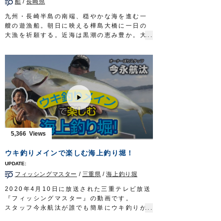
船
/
長崎県
九州・長崎半島の南端、穏やかな海を進む一
艘の遊漁船。朝日に映える樺島大橋に一日の
大漁を祈願する。近海は黒潮の恵み豊か。大
型の回遊魚が泳ぐ浪漫溢れる豊穣の海に九州
玄界灘発祥の落とし込み釣りで挑むのは、野
母崎樺島町に生まれ育った小川龍喜さん。漁
師の顔を持つ海の男だ。
ターゲットはブリ。１０キロ超えの大物を、
ライトタックルを駆使し釣り上げる。
読みと勘。そして、テクニックを要する奥深
きゲーム。
勝負の行方や、如何に…
タックル
5,366
竿：ライトジギング用ロッド 5ft10in
リール：中型ベイトリール
ウキ釣りメインで楽しむ海上釣り堀！
メインライン：PE 2号
リーダー：フロロ 12号
フィッシングマスター
/
三重県
/
海上釣り堀
オモリ：80号
テンヤ：
喰わせ剛サビキ W胴打仕掛
7-12号
2020年4月10日に放送された三重テレビ放送
放送日 2019年10月27日
『フィッシングマスター』の動画です。
OWNERMOVIE
http://ownertv.jp/
スタッフ今永航汰が誰でも簡単にウキ釣りが
オーナーばりwebsite
楽しめる仕掛け「海上釣堀セット
喰い渋りマ