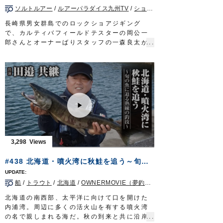
ソルトルアー
/
ルアーパラダイス九州TV
/
ショア青物
/
長崎県
/
ショアジ
長崎県男女群島でのロックショアジギング
で、カルティバフィールドテスターの岡公一
郎さんとオーナーばりスタッフの一森良太が
青物を狙います。
水面で勝負するトップウォータープラグに対
し、海底から釣り始めるメタルジグは、ある
意味両極端なアプローチですが、双方やるこ
とで互いを補い合うメリットもあります。
状況に応じてそれぞれを駆使し、良型スマガ
ツオやヒレナガカンパチなどをキャッチしま
した。
■使用アイテム
・撃投ジグ レイドバック 100g
3,298
・撃投ジグ ストライク250g、200g
・投次郎 50g
#438 北海道・噴火湾に秋鮭を追う～旬の魚に迫る熟練の釣技～
・マスクドスピンM
・ファイアツイン120g
船
/
トラウト
/
北海道
/
OWNERMOVIE（夢釣行）
・ショートジグアシスト1/0
・STX-58#3
北海道の南西部、太平洋に向けて口を開けた
■撮影協力
内浦湾。周辺に多くの活火山を有する噴火湾
平戸市田平/あじか磯釣りセンター様
の名で親しまれる海だ。秋の到来と共に沿岸
2021年11月20日に放送された『ルアーパラ