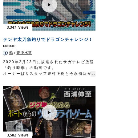
■使用フック
ジガーミディアム ツインチェイサー
■スタッフブログ「マグロジギング(トンジギ)
について」
http://www.owner.co.jp/blog/instructor/22069/
3,347
ルアー合衆国プラス 三重テレビ放送 毎週
土曜日 22時30分～22時45分放送
テンヤ太刀魚釣りでドラゴンチャレンジ！
http://lure-us-plus.com/
OWNERMOVIE
http://ownertv.jp/
船
/
豊後水道
オーナーばりwebsite
http://www.owner.co.jp
2020年2月23日に放送されたサガテレビ放送
「釣り時季」の動画です。
オーナーばりスタッフ豊村正樹と今永航汰が
豊後水道でドラゴンタチウオを狙って船太刀
魚テンヤゲーム。
様々な誘いでアタリを引き出していきます。
■取材協力…大分県杵築市/Soyamaru様
■使用テンヤ…
掛獲船太刀魚テンヤ
釣り時季 サガテレビ毎週日曜日朝5時30分
～6時放送
https://turitoki.com/
OWNERMOVIE
http://ownertv.jp/
オーナーばりwebsite
http://www.owner.co.jp
3,582