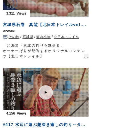
・カットウ一角ふぐチラシ仕掛
・ムラムラふぐ喰わせ胴突
3,311
■取材協力
高砂市/浜栄丸様
宮城県石巻 真鯊【北日本トレイルvol.3】
ガッ釣り関西 テレビ大阪 毎週土曜日 6時
20分～6時50分放送
https://www.tv-
その他
/
宮城県
/
海水小物
/
北日本トレイル
osaka.co.jp/ip4/gattsuri/
OWNERMOVIE
http://ownertv.jp/
「北海道・東北の釣りを魅せる」
オーナーばりwebsite
オーナーばりが配信するオリジナルコンテン
http://www.owner.co.jp
ツ【北日本トレイル】
早くも配信3回目となる今回は北上川のハゼ釣
り。
刺身サイズの特大マハゼが釣れることで知ら
れるこのエリアを、同所に精通されている上
州屋新仙台泉店スタッフ鈴木栄樹さんに解説
していただきました。
弊社東北地区担当の赤沼も和気あいあいの同
行釣行。
丁寧な解説をいただきながらの動画は、繊細
かつ小気味良いハゼならではの釣趣を魅せて
4,156
くれる内容となっています。
■協力
#417 水辺に遊ぶ趣深き癒しの釣り～タナゴ・マハゼ・ホンモロコ～
上州屋新仙台泉店様