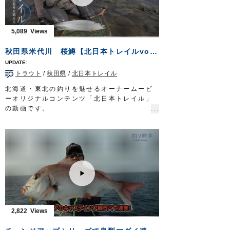
http://www.owner.co.jp
5,089
秋田県米代川 桜鱒【北日本トレイルvol.1】
トラウト
/
秋田県
/
北日本トレイル
北海道・東北の釣りを魅せるオーナームービ
ーオリジナルコンテンツ「北日本トレイル」
の動画です。
今回はサクラマスアングラーとしての顔も持
つカルティバフィールドテスター佐藤文紀さ
んが、秋田県を流れる大河・米代川でサクラ
マスを狙います。
■使用アイテム
STX-38ZN
STX-45ZN
OWNERMOVIE
http://ownertv.jp/
オーナーばりwebsite
2,822
http://www.owner.co.jp