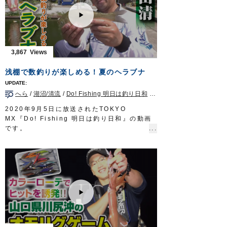
放送日 2020年5月3日
待つのは三木薫さん。香川県の釣具店店長と
OWNERMOVIE
http://ownertv.jp/
して、コブダイ釣りの魅力を発信している。
オーナーばりwebsite
チヌ釣りにおいては大敵となるコブダイを主
http://www.owner.co.jp
役に据えた四国の釣り。
迫力満点の魚体が繰り出す強烈なファイト
3,867
は、一度味わえば病みつきになること、請け
合いだ。
浅棚で数釣りが楽しめる！夏のヘラブナ
タックル
ロッド：ジギングロッド 6ft3in
へら
/
湖沼/清流
/
Do! Fishing 明日は釣り日和
/
神奈川県
リール：4000番クラス中型スピニングリール
メインライン：PE 2号
2020年9月5日に放送されたTOKYO
リーダー：ナイロン 6号2m + フロロ 12号
MX『Do! Fishing 明日は釣り日和』の動画
80cm
です。
ジグヘッド：虫ヘッドパワー 3g
身近にある釣り堀で手軽に楽しめ、日本古来
放送日 2020年4月19日
のゲームフィッシングであるヘラブナ釣り
OWNERMOVIE http://ownertv.jp/
は、ビギナーからベテランまで誰もが楽しめ
オーナーばりwebsite
る釣りとして人気。
http://www.owner.co.jp
一見、のんびりしている様に見えるヘラブナ
釣りですが、実際はとてもエキサイティン
グ。
今回はトップトーナメンターの岡田清さんが
神奈川県の厚木へら鮒センターで、管理釣り
場での楽しみ方をご紹介いたします。