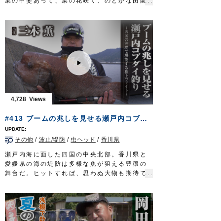
業の甲斐あって、菜の花咲く、のどかな田園
道糸：PE 1号
地帯に生まれ変わった。
ハリ：発光ハゼ5号／７号
利根川水系の水を引く用水路は、多様な魚が
ハゼライト 5号
棲息する魅惑のフィールド。人工の小川、ホ
タックル（ホンモロコ）
ソに糸を垂れる。狙うのはマブナ。その釣り
竿：ハエ用竿 5.4m
は「フナに始まりフナに終わる」という言葉
道糸：ザイト・渓流 0.4～0.6号
通り間口が広く奥深い。爽やかな風に誘われ
オモリ：ガン玉 6号×4個
マブナと遊ぶのは小春友樹さん。埼玉は川越
ハリス：ナイロン 0.4号
に居を構える和竿職人だ。
へらダブルサルカンダルマ型 22号
経済産業省が伝統的工芸品の製作者団体とし
エサ：アカムシ／ホソミミズ
て認定する「江戸和竿組合」に今年加入した
4,728
ハリ：モロコ 2号／2.5号
三人のうちの一人が小春さん。その作品は精
放送日 2020年5月31日
緻で美しく、実用性も高い。江戸の粋が詰ま
#413 ブームの兆しを見せる瀬戸内コブダイ釣り～四国の沖堤で堪能する極上ファイト～
OWNERMOVIE
http://ownertv.jp/
っている。次代を担う和竿職人の果てなき旅
オーナーばりwebsite
路。道は険しくとも…手堅く、歩を進めるの
http://www.owner.co.jp
その他
/
波止/堤防
/
虫ヘッド
/
香川県
みだ。
タックル
瀬戸内海に面した四国の中央北部。香川県と
竿：和竿 6本継ぎ 8尺(2.4m)
愛媛県の海の堤防は多様な魚が狙える豊穣の
道糸：ナイロン 1号
舞台だ。ヒットすれば、思わぬ大物も期待で
仕掛け：シモリ仕掛け
きるオカッパリから狙うのはコブダイ。最大
親ウキ 1個
１メートルにも達するベラ科の魚。成魚にな
シモリ玉 2号 1個／1号 3個
ると頭部に特徴的なコブが張り出す個性的な
ハリス：0.8号
ターゲットだ。
ハリ：
フナ鈎
5号
堤防に竿を出し、神経を研ぎ澄ましアタリを