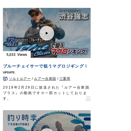
サキイカ。一本釣りされたものはシロイカと
号
呼ばれ、食味抜群。夏が旬の、ご当地グルメ
ハリ：
スティング
6.5号
だ。
イカメタルを巧みに操るのは、倉敷のフィッ
シングショップに勤める重本尚也さん。
宝の山に当たれば望外の釣果が待っている。
漁火が誘う山陰イカメタルゲーム。その面白
さは、お墨付き…
眩きシロイカが夏の到来を告げる。
■放送日 2019年8月25日
5,033
■タックル
ロッド：イカメタル専用ロッド 6ft6in
ブルーチェイサーで狙うマグロジギング！
リール：小型両軸リール（カウンター付き）
メインライン：PE 0.6号
ソルトルアー
/
ルアー合衆国
/
三重県
仕掛け：
イカメタルの基本
100cm
レベルスッテ20号
／
Draw4 2.5号
2019年2月29日に放送された『ルアー合衆国
OWNERMOVIE
http://ownertv.jp/
プラス』の動画です※一部カットしておりま
オーナーばりwebsite
す。
http://www.owner.co.jp
スタッフ渋谷強志が、志摩市のトロ丸さんに
乗船し、話題のマグロジギングにチャレン
ジ。
フックの重要性や基本的なメソッドを解説し
ます。