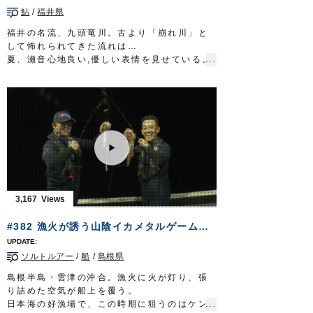
メインライン：PE 1.2号
鮎
/
福井県
リーダー：フロロ 25lb
スナップ：
クイックスナップ
#1
福井の名流、九頭竜川。古より「崩れ川」と
ルアー：フローティングミノー ほか
して怖れられてきた流れは…
フック：
STX-45ZN
#4
夏、瀬音心地良い,優しい表情を見せている。
OWNERMOVIE
http://ownertv.jp/
６月の末に幕を開けた鮎の友釣りシーズン。
オーナーばりwebsite
急流に育つ九頭竜の鮎は、味が良いことでも
http://www.owner.co.jp
知られている。
鮎の友釣りに並々ならぬ情熱を注ぐのは井川
弘二郎さん。
静岡県の狩野川漁業協同組合の理事、放流委
員長を担いながら…伊豆の国市議会の議員と
して、鮎を活用した地域の振興を目指してい
る。
志を胸に秘め北陸の名高き川に立つ。再認識
3,167
する友釣りの醍醐味。
清流に浮かぶ鮮やかな追星が、未来への道を
#382 漁火が誘う山陰イカメタルゲーム～旬のシロイカが告げる夏の到来～
指し示してくれる。
放送日 2019年9月8日
ソルトルアー
/
船
/
島根県
■タックル
竿：鮎竿 9m
島根半島・雲津の沖合。漁火に火が灯り、張
仕掛け：
プロ完全仕掛複合メタル
0.06号
り詰めた空気が船上を覆う。
鼻かん周り：
移動鼻かんスイフト仕掛
S
日本海の好漁場で、この時期に狙うのはケン
ハリス：
ザイト・鮎トップハリス フロロ
1.2