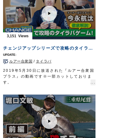
れるコイの吸い込み釣りを分かりやすく解説
します。
■使用製品
鯉オモリ吸込仕掛
吸込仕掛（2組入）
■取材協力
3,151
栃木県鬼怒川漁業協同組合様
Do!Fishing 毎週土曜日 8:30～8:45放送※
チェンジアップシリーズで攻略のタイラバゲーム！徹底解説！
第3土曜日は放送休止
https://s.mxtv.jp/variety/do_fishing/
ルアー合衆国
/
タイラバ
OWNERMOVIE
http://ownertv.jp/
オーナーばりwebsite
2019年5月30日に放送された『ルアー合衆国
http://www.owner.co.jp
プラス』の動画です※一部カットしておりま
す。
スタッフ今永航汰が、過去動画を振り返りな
がら船の上でのネクタイやラバー交換が簡単
にできる「チェンジアップシリーズ」を使っ
たタイラバゲームを徹底解説します。
■紹介アイテム
・
チェンジストッパー
・
チェンジスカート
・
チェンジネクタイストレート
/
カーリー
・
鯛ラバスプリング
など