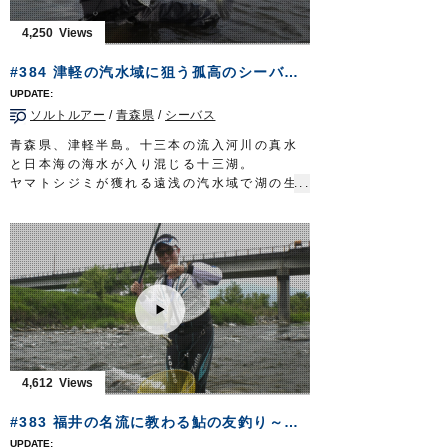
未だ見ぬ魚を求めて……文化の香り漂うサー
フに挑むショア・キャスティングゲーム。艶
4,250
やかで、華やかなる釣りが幕を開ける。
放送日 2019年9月29日
#384 津軽の汽水域に狙う孤高のシーバス～技を尽くす本州北端のルアーゲーム～
■タックル①
ロッド：サーフロッド MH 10ft4in
ソルトルアー
/
青森県
/
シーバス
リール：4000番クラス XGスピニングリール
メインライン：PE 1号（8本ヨリ）
青森県、津軽半島。十三本の流入河川の真水
リーダー：フロロ 25lb
と日本海の海水が入り混じる十三湖。
ルアー：メタルジグ 32g/シンキングペンシル
ヤマトシジミが獲れる遠浅の汽水域で湖の生
95mm ほか
態系の頂点に立つ魚シーバスを狙う。
フック：
ST-46
#8/#6・
STX-45ZN
#5 ほか
このルアーフィッシングの好敵手と対峙する
■タックル②
のは、ベテラン辺見哲也さん。
ロッド：サーフロッド MST 10ft8in
得意とするミノーイングで、世界のフィール
リール：4000番クラス XG スピニングリー
ドを渡り歩き記憶に残る魚を釣ってきた。
ル
津軽の汽水域に狙う孤高のシーバス。
メインライン：PE 1号（8本ヨリ）
一筋縄ではいかない相手との息詰まる攻防の
リーダー：フロロ 25lb
先に、望外の釣果が待っていた。
直リグラバー
ギル1/0（シンカー 14gに変
放送日 2019年9月22日
更）
■タックル
4,612
OWNERMOVIE
http://ownertv.jp/
ロッド：シーバスロッド 9ft10in
オーナーばりwebsite
リール：4000番クラス MHG スピニングリー
#383 福井の名流に教わる鮎の友釣り～追星が指し示す未来への道～
http://www.owner.co.jp
ル