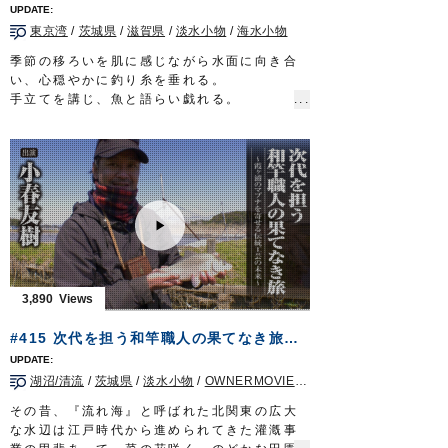
上州屋仙台宮城野店様
東京湾
/
茨城県
/
滋賀県
/
淡水小物
/
海水小物
■使用アイテム
お手軽城 キス・ハゼ
季節の移ろいを肌に感じながら水面に向き合
OWNERMOVIE
http://ownertv.jp/
い、心穏やかに釣り糸を垂れる。
オーナーばりwebsite
手立てを講じ、魚と語らい戯れる。
http://www.owner.co.jp
厄災に奪われた、ありふれた日常を心待ちに
する太公望に…
今一度、伝統に彩られた風情溢れる癒しの釣
りをお届けする。
タックル（タナゴ）
竿：タナゴ竿 8寸節 10本継（4本継で使用）
道糸：ナイロン 1.25号
ハリス：たなごハリス 紅葉
目印：たなご小丸目印
ハリ：魅玄タナゴ／三腰（鈎先加工）
3,890
タックル（干潟マハゼ）
竿：ヤマベ・コブナ竿 並継ぎ
#415 次代を担う和竿職人の果てなき旅～霞ヶ浦のマブナを寄せる伝統工芸の未来～
道糸：1～1.2号
ハリス：フロロ 0.6号?0.8号
湖沼/清流
/
茨城県
/
淡水小物
/
OWNERMOVIE（夢釣行）
オモリ：遊動 1.5号
ハリ：スーパー山女魚 7号
その昔、『流れ海』と呼ばれた北関東の広大
タックル（練り船マハゼ）
な水辺は江戸時代から進められてきた灌漑事
竿：江戸和竿 8尺