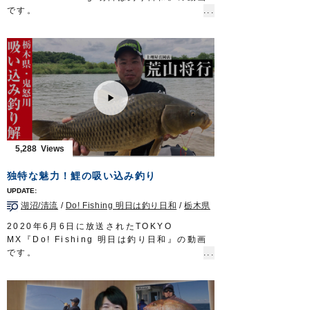
http://www.owner.co.jp
です。
今回は千葉県房総半島で生まれ育ち、幼少の
頃から釣りに親しんできた渡邉長士さんが、
南房総の陸っぱりから手軽に楽しめるライト
五目釣りを紹介します。
■使用製品
リングキックテイル
リングツインテイル2”
瞬貫BC
アジネクトン
アジ弾丸
5,288
Do!Fishing 毎週土曜日 8:30～8:45放送※
第3土曜日は放送休止
独特な魅力！鯉の吸い込み釣り
https://s.mxtv.jp/variety/do_fishing/
OWNERMOVIE
http://ownertv.jp/
湖沼/清流
/
Do! Fishing 明日は釣り日和
/
栃木県
オーナーばりwebsite
http://www.owner.co.jp
2020年6月6日に放送されたTOKYO
MX『Do! Fishing 明日は釣り日和』の動画
です。
日本全国の河川や湖沼に生息しており、誰も
が知る身近な淡水魚「コイ」。
今回は大手釣具店に勤務する荒山将行さんが
地元である栃木県の鬼怒川で、手軽に始めら