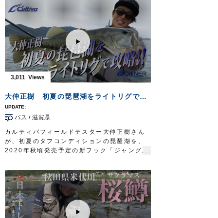
OWNERMOVIE
http://ownertv.jp/
■使用アイテム
オーナーばりwebsite
・
虫ピンチスリム
http://www.owner.co.jp
・
堤防五目完全セット
・
ぶっ飛びサビキ完全セット
・竜宮城シリーズ
お手軽城キス・ハゼ
・竜宮城シリーズ
お手軽城根魚五目
・竜宮城シリーズ
よくばり投釣城
・
波止カワハギ完全セット
3,011
釣り時季 サガテレビ毎週日曜日朝5時30分
～6時放送
https://turitoki.com/
大仲正樹 初夏の琵琶湖をライトリグで攻略！【CULTIVA BASS vol.1】
OWNERMOVIE
http://ownertv.jp/
オーナーばりwebsite
バス
/
滋賀県
http://www.owner.co.jp
カルティバフィールドテスター大仲正樹さん
が、初夏のタフコンディションの琵琶湖を、
2020年秋頃発売予定の新フック「ジャングル
ワッキーガード」を使ったライトリグで攻略
します。
■使用フック
ジャングルワッキーガード（2020年秋頃発売
予定）
OWNERMOVIE
http://ownertv.jp/
オーナーばりwebsite