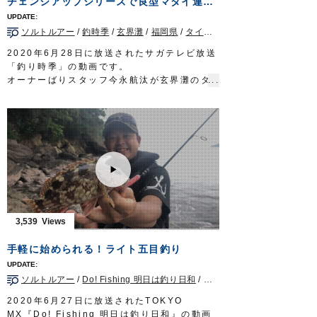
チェンジアップシリーズで良型マダイ連発！玄界灘タイラバゲーム！
ソルトルアー
/
釣時季
/
玄界灘
/
福岡県
/
タイラバ
2020年6月28日に放送されたサガテレビ放送
「釣り時季」の動画です。
オーナーばりスタッフ今永航汰が玄界灘のタ
イラバゲームへ。
セオリー道理の釣り方が通じない厳しい状況
下にもかかわらず、軽いヘッドのキャスティ
ングで次々に良型マダイを引き出していきま
す。
■取材協力…福岡県福岡市/マリブエクスプロ
ーラー様
■使用アイテム
・チェンジアップヘッド35～60g
・チェンジストッパー
3,539
・チェンジアップ交換鈎
・チェンジネクタイストレート
手軽に始められる！ライト五目釣り
・チェンジスカート
釣り時季 サガテレビ毎週日曜日朝5時30分
ソルトルアー
/
Do! Fishing 明日は釣り日和
/
千葉県
/
ロックフィッシュ
～6時放送 https://turitoki.com/
OWNERMOVIE http://ownertv.jp/
2020年6月27日に放送されたTOKYO
オーナーばりwebsite
MX『Do! Fishing 明日は釣り日和』の動画