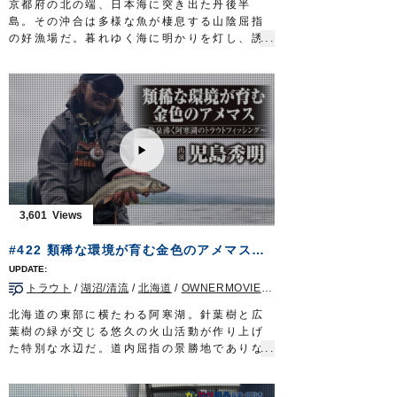
京都府の北の端、日本海に突き出た丹後半
OWNERMOVIE
http://ownertv.jp/
島。その沖合は多様な魚が棲息する山陰屈指
オーナーばりwebsite
の好漁場だ。暮れゆく海に明かりを灯し、誘
http://www.owner.co.jp
いをかける。ターゲットはこの地方でシロイ
ルアーパラダイス九州オンライン
カと呼ばれるケンサキイカ。釣り味、食味際
http://lurepara.tsuribito.co.jp/
立つ高級イカに挑むのは若狭湾に面した宮津
市の釣具店店長、中嶋和輝さん。
スピニングタックルを駆使しオモリグ仕掛け
で誘う。京丹後の夜を彩るシロイカの煌め
き。こだわりのメソッドで山陰の豊穣を味わ
い尽くす。
■タックル
ロッド：オモリグ用ロッド 7ft
3,601
リール：中型スピニングリール
メインライン：PE 0.6号
#422 類稀な環境が育む金色のアメマス～熱泉沸く阿寒湖のトラウトフィッシング～
リーダー：フロロ 3号
オモリ：20～25号
トラウト
/
湖沼/清流
/
北海道
/
OWNERMOVIE（夢釣行）
仕掛け：
からまんオモリグリーダー シングル
100cm/150cm
北海道の東部に横たわる阿寒湖。針葉樹と広
エギ：
Draw4 2.5号
葉樹の緑が交じる悠久の火山活動が作り上げ
放送日 2020年7月19日
た特別な水辺だ。道内屈指の景勝地でありな
OWNERMOVIE
http://ownertv.jp/
がらトラウトフィッシングのホットスポット
オーナーばりwebsite
として全国に名を馳せる。人気の理由は金色
http://www.owner.co.jp