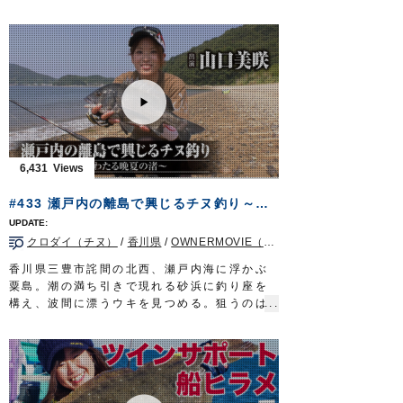
部には釣り人が集結する。喧騒の主役となる
ダイス九州TV』の動画です※一部カットして
のは、この時期、接岸するシロザケ。日本人
おります。
に馴染み深い魚は食味抜群な上にパワフルな
ルアーパラダイス九州TV TVQ九州放送 毎
ファイトを堪能できる季節限定のターゲット
週土曜日 朝5時30分～6時放送
だ。
OWNERMOVIE
http://ownertv.jp/
噴火湾の風物詩、秋味釣りに挑むのは田邉共
オーナーばりwebsite
継さん。札幌の大手釣具店に３０年以上勤
http://www.owner.co.jp
め、この夏、第二の人生を歩み始めた。
ルアーパラダイス九州オンライン
遡上を前にしたシロザケは警戒心が強く、滅
http://lurepara.tsuribito.co.jp/
多に口を使わない。一筋縄ではいかない旬の
6,431
魚に熟練の釣技を駆使し迫りゆく。
タックル①
#433 瀬戸内の離島で興じるチヌ釣り～潮風わたる晩夏の渚～
ロッド：アキアジ専用ロッド 13ft
リール：中型スピニングリール
クロダイ（チヌ）
/
香川県
/
OWNERMOVIE（夢釣行）
メインライン：PE 2号
リーダー：フロロ 8号
香川県三豊市詫間の北西、瀬戸内海に浮かぶ
ウキ：アキアジフロート LL
粟島。潮の満ち引きで現れる砂浜に釣り座を
スプーン：アキアジスプーン 45g
構え、波間に漂うウキを見つめる。狙うのは
ルアー：タコベイト 2号
燻銀の鎧を纏った厳かなる魚クロダイ。チヌ
ハリ：ジガーライト 早掛 3/0
の名で親しまれる釣り味際立つターゲット
タックル②
だ。
ロッド：アキアジ専用ロッド 11ft5in
チヌに対峙するのは山口美咲さん。岡山を拠
リール：中型スピニングリール
点に活躍する、うら若き磯釣り師だ。浜辺か
メインライン：PE 1.5号