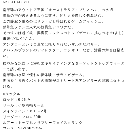
ABOUT MOVIE：
南半球のアウトドア王国『オーストラリア・ブリスベン』の水辺。
野鳥の声が透き通るように響き、釣り人を優しく包み込む。
この静寂を破るのはサラトガと呼ばれるゲームフィッシュ。
熱帯魚ファンに人気の観賞魚アロワナだ。
その迫力は超ド級。興奮度マックスのトップゲームに挑むのは吉(よし)
田遊(だゆう)さん。
アングラーという言葉では括りきれないマルチなバサー。
アパレルブランドのディレクター、ラジオＤＪなど、活躍の舞台は幅広
い。
穏やかな水面下に潜むエキサイティングなターゲットをトップウォータ
ーで誘い出す。
南半球の水辺で憧れの夢体験・サラトガゲーム。
湖面を引き裂くバイトの衝撃がストリート系アングラーの闘志に火をつ
ける。
○タックル
ロッド：6.5ft M
リール：小型両軸リール
メインライン：ＰＥ－2号
リーダー：フロロ20lb
ルアー：トップ系／サブサーフェイスクランク
フック：ST-36BCほか