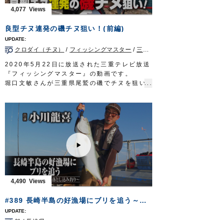
ルアー合衆国プラス 三重テレビ放送 毎週
4,077
土曜日 22時45分～23時00分放送
http://lure-us-plus.com/
良型チヌ連発の磯チヌ狙い！(前編)
OWNERMOVIE
http://ownertv.jp/
オーナーばりwebsite
クロダイ（チヌ）
/
フィッシングマスター
/
三重県
/
磯
http://www.owner.co.jp
2020年5月22日に放送された三重テレビ放送
『フィッシングマスター』の動画です。
堀口文敏さんが三重県尾鷲の磯でチヌを狙い
ます。
潮の状況を読み、良型チヌを連発！
■使用鈎…
サスガチヌ
、
インブライトチヌ
■取材協力…尾鷲市/川端渡船様
フィッシングマスター 三重テレビ放送 毎
週金曜日 23時～23時15分
http://creativeoffice-chie.com/
OWNERMOVIE
http://ownertv.jp/
オーナーばりwebsite
http://www.owner.co.jp
4,490
#389 長崎半島の好漁場にブリを追う～ライトタックルを駆使する落とし込み釣り～