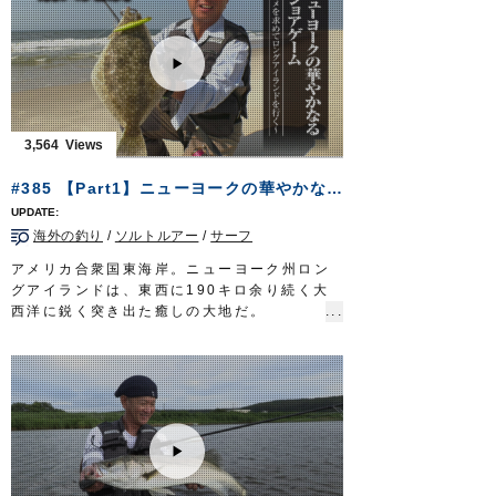
号、鈎/
ウルトラ競技チヌ
3号
■取材協力…紀北町白石湖/ロッジ山水様
フィッシングマスター 三重テレビ放送 毎
週金曜日 23時～23時15分
http://creativeoffice-chie.com/
OWNERMOVIE
http://ownertv.jp/
オーナーばりwebsite
3,564
http://www.owner.co.jp
#385 【Part1】ニューヨークの華やかなるショアゲーム～ヒラメを求めてロングアイランドを行く～
海外の釣り
/
ソルトルアー
/
サーフ
アメリカ合衆国東海岸。ニューヨーク州ロン
グアイランドは、東西に190キロ余り続く大
西洋に鋭く突き出た癒しの大地だ。
摩天楼の鼻先にありながら環境は手厚く保全
され、釣りのターゲットとなる魚種も数多
い。
都会のオアシスでゲームに興じるのは堀田光
哉さん。ショアからのソルトルアーの醍醐味
を発信し続けてきた。
海鳥騒ぐロングアイランドのサーフから狙う
のは『フルーク』＝ヒラメ。