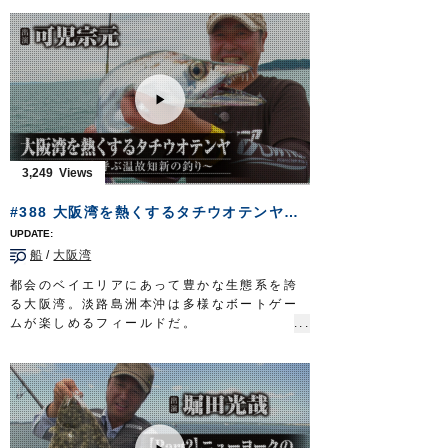
http://www.owner.co.jp
ダイ
」「
セット一発つり堀のませ仕掛
」を使
って、釣り堀のマダイやシマアジ、ヒラマ
サ、カンパチ、イシガキダイなどを攻略しま
す。
■取材協力…南伊勢町/海上釣り堀辨屋様
フィッシングマスター 三重テレビ放送 毎
週金曜日 23時～23時15分
http://creativeoffice-chie.com/
OWNERMOVIE
http://ownertv.jp/
3,249
オーナーばりwebsite
http://www.owner.co.jp
#388 大阪湾を熱くするタチウオテンヤ～ドラゴンを呼ぶ温故知新の釣り～
船
/
大阪湾
都会のベイエリアにあって豊かな生態系を誇
る大阪湾。淡路島洲本沖は多様なボートゲー
ムが楽しめるフィールドだ。
とりわけ、関西のアングラーを、そのゲーム
性で虜にしているのがタチウオ。
120センチを超える大物…通称ドラゴンに挑
むのは、兵庫県神戸市に住まう可児宗元さ
ん。
タチウオ釣りの専門サイトを立ち上げるな