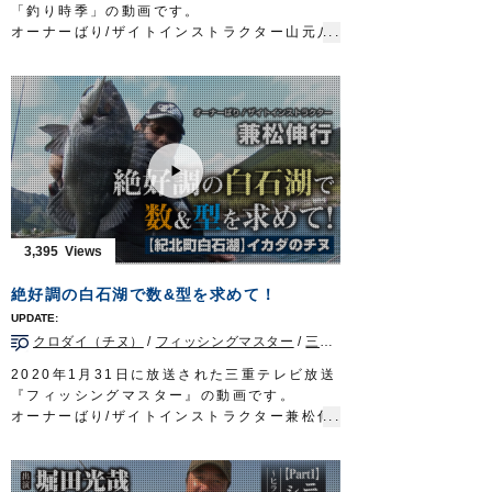
http://www.owner.co.jp
「釣り時季」の動画です。
オーナーばり/ザイトインストラクター山元八
郎さんとオーナーばりフィールドテスター山
口美咲さんが、長崎県五島列島の磯のフカセ
釣りでグレを狙います。
両氏ともコンスタントにグレがヒットし、良
型も釣り上げて椛島の磯を満喫しました。
■取材協力…長崎県五島市/せいわ様
■使用アイテム
鈎…
速手グレ
、
ザ・ROCK
、
身軽グレ
ハリス…
ザイト・磯フロロ
釣り時季 サガテレビ毎週日曜日朝5時30分
3,395
～6時放送
https://turitoki.com/
OWNERMOVIE
http://ownertv.jp/
絶好調の白石湖で数&型を求めて！
オーナーばりwebsite
http://www.owner.co.jp
クロダイ（チヌ）
/
フィッシングマスター
/
三重県
/
イカダ/カカリ
2020年1月31日に放送された三重テレビ放送
『フィッシングマスター』の動画です。
オーナーばり/ザイトインストラクター兼松伸
行さんが紀北町白石湖のイカダでチヌを狙い
ます。
■使用アイテム…ライン/
ザイト・筏かかり
3