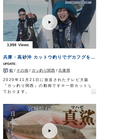
に染まるアメマスの存在。カルデラ湖の類稀
な環境が育んだ気高き魚を求めて湖に立ち込
むのは、札幌を拠点に活動するフィッシング
ガイド児島秀明さん。
この時期、阿寒に滞在しガイドに明け暮れる
湖のスペシャリストだが、今年は初挑戦。
全国からゲストを迎える前にフィールドのコ
ンディションを把握しておきたい。
3,998
胸高鳴る釣りの舞台が、ようやく幕を開け
る。
兵庫・高砂沖 カットウ釣りでデカフグを狙う
タックル
ロッド：トラウトロッド L 5ft10in
船
/
その他
/
ガッ釣り関西
/
兵庫県
リール：3500番 XG スピニングリール
メインライン：PE 0.7号
2020年11月21日に放送されたテレビ大阪
リーダー：ナイロン 12lb
『ガッ釣り関西』の動画です※一部カットし
スナップ：
耐力スナップ
#00
ております。
ルアー：
DS-48F デメタシャロー
ほか
兵庫県・高砂沖で、スタッフ藤岡裕樹がリポ
フック：
SBL-37M
#6 ほか
ーターののぞみさんに秋から冬にかけてシー
放送日 2020年7月12日
ズンとなる船からのカットウフグをみっちり
OWNERMOVIE
http://ownertv.jp/
教えます。
オーナーばりwebsite
基本的なテクニックからご紹介しております
http://www.owner.co.jp
ので、初心者の方もぜひご覧ください 。
■使用製品
・カットウシンカー 丸錘