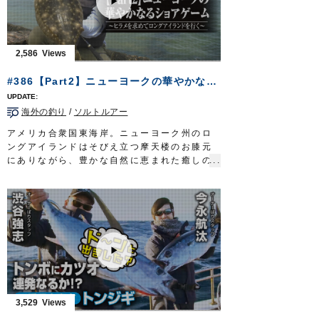
ど、マスメディアを通じ、タチウオテンヤの
面白さ・醍醐味を精力的に発信し続けてき
た。
大阪湾を熱くするタチウオテンヤ。伝統漁法
2,586
が育んだ温故知新の釣りで、龍の如き魚を誘
い出す。
#386【Part2】ニューヨークの華やかなるショアゲーム～ヒラメを求めてロングアイランドを行く～
放送日 2019年10月20日
■タックル
海外の釣り
/
ソルトルアー
竿：タチウオ専用ロッド 6ft6in
リール：小型電動リール
アメリカ合衆国東海岸。ニューヨーク州のロ
道糸：PE 2号
ングアイランドはそびえ立つ摩天楼のお膝元
リーダー：フロロ 12号
にありながら、豊かな自然に恵まれた癒しの
テンヤ：
掛獲船太刀魚テンヤ
グロー 40号
島だ。
OWNERMOVIE
http://ownertv.jp/
海鳥群れるフィールドにルアーを放ち、フル
オーナーばりwebsite
ーク＝ヒラメを追い求める。
http://www.owner.co.jp
挑むのはショアからのソルトルアーの使い
手、堀田光哉さん。
釣り初日。戸惑いながらも、徐々に現地に適
応。目指すフルークを追い詰めていく。
そして…ついに念願の一枚を手にする。
華やかなる香りに満ちたニューヨークのショ
アゲーム。
3,529
大都会のオアシス、ロングアイランドにスポ