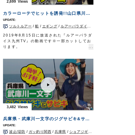
2,699
■使用製品
ザイト・SABAKIへらハリス
カラーローテでヒットを誘発!!山口県川尻沖のオモリグゲーム
ザイト・白の道糸
スズ バラサ
ソルトルアー
/
船
/
エギング
/
ルアーパラダイス九州TV
/
山口県
Do!Fishing 毎週土曜日 8:30～8:45放送※
第3土曜日は放送休止
2019年8月15日に放送された『ルアーパラダ
https://s.mxtv.jp/variety/do_fishing/
イス九州TV』の動画です※一部カットしてお
OWNERMOVIE
http://ownertv.jp/
ります。
オーナーばりwebsite
オーナーばりスタッフ藤岡裕樹が、山口県長
http://www.owner.co.jp
門市川尻沖のオモリグゲームでケンサキイカ
を狙います。
状況に応じてDraw4のカラーやサイズを使い
分け、ヒットを量産!
■使用アイテム
・
からまんオモリグリーダーシングル
/
ダブル
・
Draw4 2.5号
/
3号
ルアーパラダイス九州TV TVQ九州放送 毎
週土曜日 朝5時30分～6時放送
3,482
OWNERMOVIE
http://ownertv.jp/
オーナーばりwebsite
兵庫県・武庫川一文字のジグサビキ&サビキ
http://www.owner.co.jp
ルアーパラダイス九州オンライン
波止/堤防
/
ガッ釣り関西
/
兵庫県
/
ショアジギング
http://lurepara.tsuribito.co.jp/