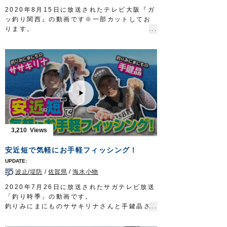
2020年8月15日に放送されたテレビ大阪『ガ
ッ釣り関西』の動画です※一部カットしてお
ります。
兵庫県武庫川一文字で、オーナーばりスタッ
フ大東哲也とリポーターののぞみさん、ゲス
トの中西隼人さん、石田果林さんが、ジグサ
ビキとサビキ仕掛けでアジ、サバを狙いま
す。
群れを直接狙うジグサビキはお手軽ですが、
釣果を伸ばすにはコツが必要。
大東からアドバイスを受けたのぞみさんは小
気味よい引きを楽しみました。
■使用製品
3,210
落し込みジグサビキ
投技ジグ20g
安近短で気軽にお手軽フィッシング！
投次郎20g
マスクドスピン
波止/堤防
/
佐賀県
/
海水小物
ぶっ飛びサビキ完全セット
■取材協力
2020年7月26日に放送されたサガテレビ放送
武庫川渡船様
「釣り時季」の動画です。
ガッ釣り関西 テレビ大阪 毎週土曜日 6時
釣りみにまにものササキリナさんと手鍵晶さ
20分～6時50分放送
https://www.tv-
んが、安近短な堤防釣りで、魚種対決を行い
osaka.co.jp/ip4/gattsuri/
ます。