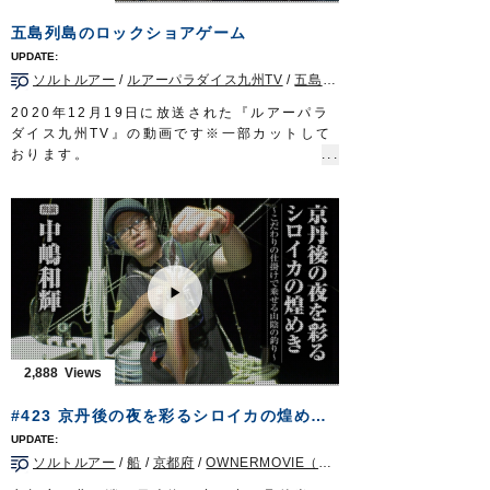
■使用アイテム
五島列島のロックショアゲーム
ツインサポート船ヒラメ
ツインサポートフック
ソルトルアー
/
ルアーパラダイス九州TV
/
五島列島
/
ヒラスズキ
/
ショア
■取材協力…茨城県鹿島/長岡丸様
OWNERMOVIE
http://ownertv.jp/
2020年12月19日に放送された『ルアーパラ
オーナーばりwebsite
ダイス九州TV』の動画です※一部カットして
http://www.owner.co.jp
おります。
カルティバフィールドテスター岡公一郎さん
とスタッフ西浦伸至が、長崎県上五島の沖磯
に渡り、ヒラマサやヒラスズキを狙います。
本命はもちろん、アコウやまさかのイシダイ
も釣れ、五島列島の豊かな自然を満喫しまし
た。
■使用アイテム
・
ST-66
#4.5/0
・
STX-68
#4/0
・
STX-58
#2～3
2,888
・
投次郎 50g
・
マスクドスピン
M
#423 京丹後の夜を彩るシロイカの煌めき～こだわりの仕掛けで乗せる山陰の釣り～
■取材協力…平戸市宮之浦/丸銀釣りセンター
様
ソルトルアー
/
船
/
京都府
/
OWNERMOVIE（夢釣行）
ルアーパラダイス九州TV TVQ九州放送 毎
週土曜日 朝5時30分～6時放送