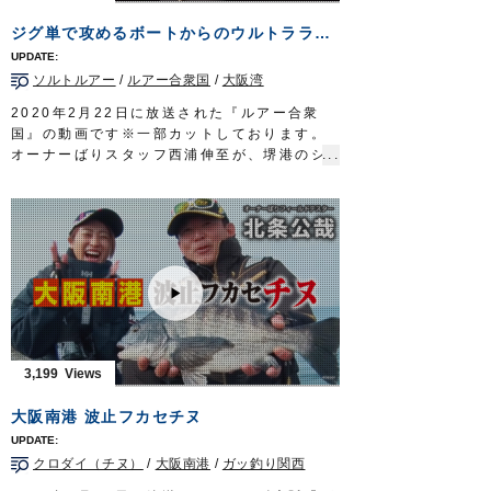
ジグ単で攻めるボートからのウルトラライトゲーム
ソルトルアー
/
ルアー合衆国
/
大阪湾
2020年2月22日に放送された『ルアー合衆
国』の動画です※一部カットしております。
オーナーばりスタッフ西浦伸至が、堺港のシ
ーマジカルさんに乗船し、ジグ単縛りのボー
トからのウルトラライトゲームで、メバルを
メインにガシラ、メッキを狙います。
■使用ジグヘッド
メバル弾丸
流弾丸
クロスヘッド
■使用ワーム
ピンワームM
リングキックテイル
2”
3,199
リングツインテイル
1.5”
ルアー合衆国 三重テレビ放送 毎週土曜
大阪南港 波止フカセチヌ
日 22時30分～22時45分放送
http://lure-us.com/
クロダイ（チヌ）
/
大阪南港
/
ガッ釣り関西
OWNERMOVIE
http://ownertv.jp/
オーナーばりwebsite