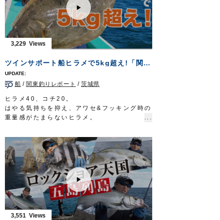
ら挑むのは初めて…荒磯とは異なる、穏やか
リーダー：フロロ 8号
な釣り。渚をわたる潮風に秋の気配を仄かに
ハリス：ナイロン 5号
感じながら、瀬戸内の離島で極上のチヌと戯
ウキ：アキアジスティック 6号／8号
れる。
ルアー：タコベイト 1.5号
タックル①
3,229
ハリ：カット フカセ 16号
竿：チヌ竿 0.6号 5.3m
放送日 2020年11月1日
リール：スピニングリール（レバーブレー
ツインサポート船ヒラメで5kg超え!「関東釣りレポートVol.9」
OWNERMOVIE
http://ownertv.jp/
キ）
オーナーばりwebsite
道糸：ナイロン 1.7号
http://www.owner.co.jp
船
/
関東釣りレポート
/
茨城県
ハリス：フロロ 1.5号
ウキ：小型棒ウキ 5B
ヒラメ40、コチ20。
ハリ：
速手チヌ
2号
はやる気持ちを抑え、アワセ&フッキング時の
タックル②
重量感がたまらないヒラメ。
竿：チヌ竿 0.6号 5.3m
特に寒の時期は、脂がのって肉厚で非常に美
リール：スピニングリール（レバーブレー
味。
キ）
そんな寒ビラメを狙うため、釣女・白井亜美
道糸：ナイロン 1.7号
さんと弊社スタッフ赤沼行紀が、鹿島沖横流
ハリス：フロロ 1.7〜2号
し釣りに挑みました。
ウキ：円錐ウキ G5
新製品ツインサポート船ヒラメの使い方と、
ハリ：
サスガチヌ
2号
渋い状況での釣り方を白井さんが徹底解説。
放送日 2020年9月27日
イワシに負担をかけず元気に泳がせるツイン
OWNERMOVIE
http://ownertv.jp/
サポートフックが、最後にドラマを巻き起こ
オーナーばりwebsite
します。
3,551
http://www.owner.co.jp
ぜひご覧ください。