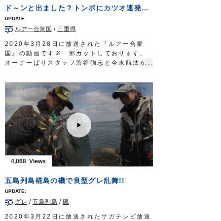
ーツフィッシングの極みを見る。
ド～ンと出ました？トンボにカツオ連発なるか！？
タックル①
ロッド：サーフロッド MST 10ft8in
ルアー合衆国
/
三重県
リール：4000番クラス XG スピニングリー
ル
2020年3月28日に放送された『ルアー合衆
メインライン：PE 1号（8本ヨリ）
国』の動画です※一部カットしております。
リーダー：フロロ 25lb
オーナーばりスタッフ渋谷強志と今永航汰が
インチク系ルアー 25g
三重県志摩市のワンステップさんに乗船し、
フック：
プラッガーシングル
1/0(2本掛け)
流行りのトンジギでトンボ（ビンチョウマグ
タックル②
ロ/ビンナガ）とカツオを狙います。
ロッド：サーフロッド MH 10ft4in
苦戦した前回とはうって変わり、開始早々ト
リール：5000番クラス XG スピニングリー
ンボのダブルヒットからスタート。
ル
大判カツオも飛び出し、無事リベンジ成功と
メインライン：PE 1.5号（8本ヨリ）
なりました。
リーダー：フロロ 40lb
■前回
ルアー：シンキングペンシル 95mm
https://youtu.be/cqKj-vwnuyc
フック：
STX-45ZN
#5
■使用フック
4,068
放送日 2019年10月6日
ジガーミディアムブルーチェイサー
OWNERMOVIE
http://ownertv.jp/
ルアー合衆国 三重テレビ放送 毎週土曜
五島列島椛島の磯で良型グレ乱舞!!
オーナーばりwebsite
日 22時30分～22時45分放送
http://www.owner.co.jp
http://lure-us.com/
グレ
/
五島列島
/
磯
OWNERMOVIE
http://ownertv.jp/
オーナーばりwebsite
2020年3月22日に放送されたサガテレビ放送