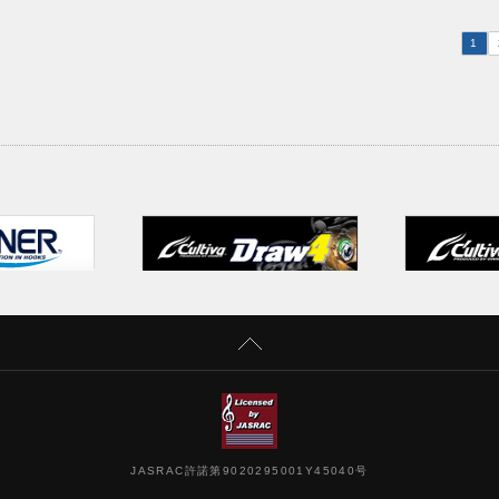
キハ
ょうか？今回はこの釣りに精通したオーナー
ょうか
たい方
ばりスタッフの藤岡裕樹が、アクションごと
ばりス
1
のフック選択について解説します。
フック
ューブ
0:24 トリプルフック
2:1
5859/
1:53 シングルフック
2:3
3:22 アシストタイプ
2:5
4:24 トリプルフックとアシストタイプの違い
3:0
5:28 まとめ
3:2
シーズン編
4:2
5:0
アクシ
JASRAC許諾第9020295001Y45040号