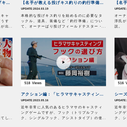
【基本から釣果アップのコツまで投げキス釣りの釣り方を紹介】名手直伝～投げキス釣り上達の道標～
【名手が教える投げキス釣りの釣行準備】名手直伝～投げキス釣り上達の道標～
回転リリアン極小
上ツ
2024.03.19
目印
プロ目印
４つ
PEで
「キャ
水中糸
本格的な投げキス釣りを始めるのに必要なタ
ザイト・鮎フロロ
0.175号5m
目印
オーナ
どうす
鼻かん仕掛糸FC
ックル、道具、装備など「釣行準備」につい
0.8号25㎝を直結
水中
淳氏が
リが出
プロフック鼻かん
て、オーナーばり投げフィールドテスター・
6.8mm 両編み付け移動式
編み付
説。
疑問
（編み付け部分を環に通す）
日置淳氏が徹底解説。名手のタックルや便利
下ツ
「投げ
ールド
白一体サカサ（速攻）
アイテムも紹介します！
1号
鼻かん
な魚？
ザイト・鮎トップハリス
テキストでの解説はオーナーばりwebsiteの
フロロ1.2号
ライト
格的な
teの
秀尖
「Fishing Topics」をご参照ください。
、
一角SP
、
妃刃
6.5号4本イカリ、
J-
式（編
識をお
。
TOP7号4本イカリ
https://www.owner.co.jp/blog/fishing/34326/
一体忍
テキス
■取材場所 奈良県 天川
ザイト
「Fis
号
秀尖
、
■取材
518
516
アクション編：「ヒラマサキャスティング」フックの選び方
2023.05.16
。
近年非常に人気のあるヒラマサのキャスティ
近年非
ングゲームですが、フック（トリプルフッ
ングゲ
れてし
ク、シングルフック、アシストタイプ）の使
ク、シ
い分けで釣果がかわってくるってご存知でし
い分け