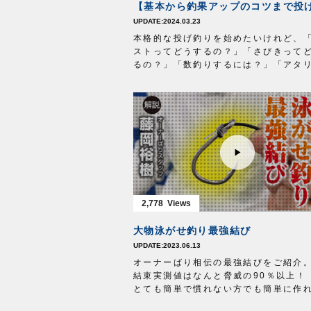
2024.03.23
本格的な投げ釣りを始めたいけれど、
ストってどうするの？」「さびきって
るの？」「数釣りするには？」「アタ
るのに掛からない」といった初心者の
に、経験豊富なオーナーばり投げフィ
テスターの日置淳氏がお答えします。
テキストでの解説はオーナーばりwebsi
「
Fishing Topics
」をご参照ください
2,778
大物泳がせ釣り最強結び
2023.06.13
オーナーばり相伝の最強結びをご紹介
結束実測値はなんと脅威の90％以上！
とても簡単で慣れない方でも簡単に作
まう最強結びとなっています。