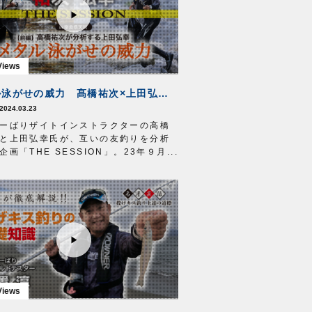
メタル泳がせの威力 髙橋祐次×上田弘幸 THE SESSION【前編】
2024.03.23
ーばりザイトインストラクターの高橋
と上田弘幸氏が、互いの友釣りを分析
企画「THE SESSION」。23年９月に
の天川で行われた競演の模様をお届け
。
今回は、メタルラインを使った友釣り
とする上田弘幸氏の釣りを、フロロラ
泳がせ釣りの名手・高橋祐次氏が隣で
ながら分析。名手ならではの着眼点
田氏の友釣りを丸裸にします。
クル
AIWA・銀影競技スペシャルA H90
糸
天上道糸PE
0.3号
け移動式
フック