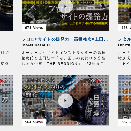
674
658
フロロ×サイトの爆発力 髙橋祐次×上田弘幸 THE SESSION【後編】
2024.03.23
会社紹
オーナーばりザイトインストラクターの高橋
オーナ
祐次氏と上田弘幸氏が、互いの友釣りを分析
祐次氏
に変化
しあう企画「THE SESSION」。23年９月に
しあう
能性の
奈良県の天川で行われた競演の模様をお届け
奈良県
果と喜
します。
します
後半の今回は、フロロラインの泳がせ釣りの
前半の
ださ
名手・高橋祐次氏の釣りを、メタルラインを
を得意
使った友釣りを得意とする上田弘幸氏が隣で
インの
観察しながら分析。名手ならではの着眼点
観察し
で、高橋氏の友釣りを丸裸にします。
で、上
■タックル
■タッ
竿 シモツケ・MJBマイスターバージョン
竿 D
90TG
天上
564
552
天上糸
天上道糸AD
0.6号
編み付
編み付け移動式
W回転