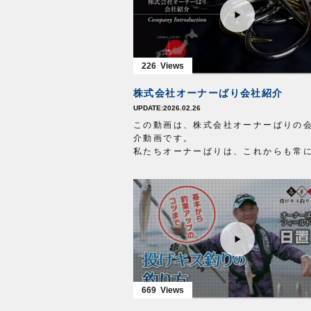
226
株式会社オーナーばり会社紹介
2026.02.26
この動画は、株式会社オーナーばりの
介動画です。
私たちオーナーばりは、これからも常
する市場ニーズに応えつつ、品質と機
向上を追求し、関係する全ての方の成
びの最大化を目指します。
概要や沿革等はホームページをご覧く
い。
https://www.owner.co.jp/about/
669