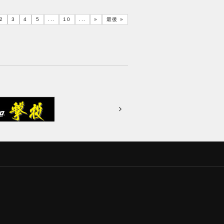
？今回はこの釣りに精通したオーナー
タッフの藤岡裕樹が、シーズンごとの
2
3
4
5
...
10
...
»
最後 »
選択について解説します。
0 冬シーズンのヒラマサ
9 春シーズンのヒラマサ
6 夏シーズンのヒラマサ
4 秋シーズンのヒラマサ
6 冬に最適なフック
6 春に最適なフック
7 秋に最適なフック
ョン編