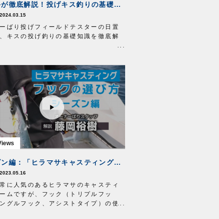
【名手が徹底解説！投げキス釣りの基礎知識】名手直伝 ～投げキス釣り上達の道標～
ケ糸
ザイト・鮎フロロ
0.6号 20cm
2024.03.15
編み付け
ーばり投げフィールドテスターの日置
プロ目印
上4つ、下2つ
糸
、キスの投げ釣りの基礎知識を徹底解
メルファTGⅡ
0.07号6.5m
け
ケ糸
釣りのメリットは？」「キスってどん
ザイト鮎フロロ
0.4号15cm
仕掛糸FC
」「キスの着き場は？」などなど、本
0.6号20㎝を電車結びで接続
チューブ鼻かん
投げ釣り入門者が知りたい基本的な知
6.5m 片編み付け移動
み付け部分を水中糸側に）
教えします！
サカサ
トでの解説はオーナーばりwebsiteの
2号
・鮎ストレッチハリスソフト
hing Topics」をご参照ください。
0.8～1.2
キメラ
6.5号4本イカリ
場所 奈良県 天川
シーズン編：「ヒラマサキャスティング」フックの選び方
2023.05.16
常に人気のあるヒラマサのキャスティ
ームですが、フック（トリプルフッ
ングルフック、アシストタイプ）の使
で釣果がかわってくるってご存知でし