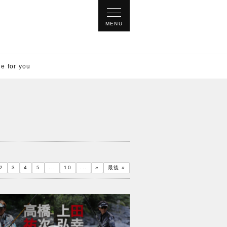
for you
2
3
4
5
...
10
...
»
最後 »