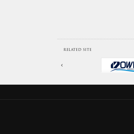
スーパーモンスター級のクロマグロや
ダ、カンパチにクエ、カンナギを狙い
は是非マスターしてください！
使用アイテム ほつれん泳がせ強化チ
https://www.owner.co.jp/search/2
OWNERMOVIE http://ownertv.jp/
オーナーばりwebsite
http://www.owner.co.jp
RELATED SITE