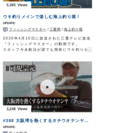
タックル
5,365
竿：ライトジギング用ロッド 5ft10in
リール：中型ベイトリール
ウキ釣りメインで楽しむ海上釣り堀！
メインライン：PE 2号
リーダー：フロロ 12号
フィッシングマスター
/
三重県
/
海上釣り堀
オモリ：80号
テンヤ：
喰わせ剛サビキ W胴打仕掛
7-12号
2020年4月10日に放送された三重テレビ放送
放送日 2019年10月27日
『フィッシングマスター』の動画です。
OWNERMOVIE
http://ownertv.jp/
スタッフ今永航汰が誰でも簡単にウキ釣りが
オーナーばりwebsite
楽しめる仕掛け「海上釣堀セット
喰い渋りマ
http://www.owner.co.jp
ダイ
」「
セット一発つり堀のませ仕掛
」を使
って、釣り堀のマダイやシマアジ、ヒラマ
サ、カンパチ、イシガキダイなどを攻略しま
す。
■取材協力…南伊勢町/海上釣り堀辨屋様
フィッシングマスター 三重テレビ放送 毎
週金曜日 23時～23時15分
http://creativeoffice-chie.com/
OWNERMOVIE
http://ownertv.jp/
3,248
オーナーばりwebsite
http://www.owner.co.jp
#388 大阪湾を熱くするタチウオテンヤ～ドラゴンを呼ぶ温故知新の釣り～