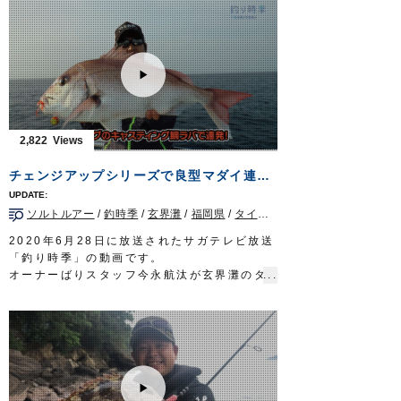
んが、秋田県を流れる大河・米代川でサクラ
マスを狙います。
■使用アイテム
STX-38ZN
STX-45ZN
OWNERMOVIE
http://ownertv.jp/
オーナーばりwebsite
2,822
http://www.owner.co.jp
チェンジアップシリーズで良型マダイ連発！玄界灘タイラバゲーム！
ソルトルアー
/
釣時季
/
玄界灘
/
福岡県
/
タイラバ
2020年6月28日に放送されたサガテレビ放送
「釣り時季」の動画です。
オーナーばりスタッフ今永航汰が玄界灘のタ
イラバゲームへ。
セオリー道理の釣り方が通じない厳しい状況
下にもかかわらず、軽いヘッドのキャスティ
ングで次々に良型マダイを引き出していきま
す。
■取材協力…福岡県福岡市/マリブエクスプロ
ーラー様