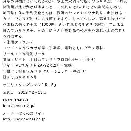
真冬の風物詩といわれるのが、氷上の穴釣りで狙うワカサギだ。12月以
降信州以北で湖が結氷すると、この釣りは3ヶ月ほどの期間楽しめる。
埼玉県在住の千島克也さんは、渓流のヤマメやイワナ釣りに出掛ける一
方で、ワカサギ釣りにも没頭するようになって久しい。高速手繰りや自
作電動の釣りで十束（1000匹）近い釣果を各地の湖で記録している気
鋭のワカサギ名手。その千島さんが長野県の松原湖を訪れ氷上の穴釣り
を満喫する。
＜使用タックル＞
ロッド：自作ワカサギ竿（手羽根、電動ともにグラス素材）
リール：自作電動リール
道糸：ザイト 手ばねワカサギフロロ0.6号（手繰り）
ザイト PEワカサギ ZA-92 0.2号（電動）
仕掛け：桧原ワカサギ グリーン1.5号 （手繰り）
誘々ワカサギ 0.5号
オモリ：タングステン2.5～5g
放送日 2012年2月13日
OWNERMOVIE
http://ownertv.jp/
オーナーばり公式サイト
http://www.owner.co.jp/