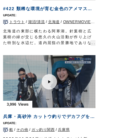
メインライン：PE 0.6号
#422 類稀な環境が育む金色のアメマス～熱泉沸く阿寒湖のトラウトフィッシング～
リーダー：フロロ 3号
オモリ：20～25号
トラウト
/
湖沼/清流
/
北海道
/
OWNERMOVIE（夢釣行）
仕掛け：
からまんオモリグリーダー シングル
100cm/150cm
北海道の東部に横たわる阿寒湖。針葉樹と広
エギ：
Draw4 2.5号
葉樹の緑が交じる悠久の火山活動が作り上げ
放送日 2020年7月19日
た特別な水辺だ。道内屈指の景勝地でありな
OWNERMOVIE
http://ownertv.jp/
がらトラウトフィッシングのホットスポット
オーナーばりwebsite
として全国に名を馳せる。人気の理由は金色
http://www.owner.co.jp
に染まるアメマスの存在。カルデラ湖の類稀
な環境が育んだ気高き魚を求めて湖に立ち込
むのは、札幌を拠点に活動するフィッシング
ガイド児島秀明さん。
この時期、阿寒に滞在しガイドに明け暮れる
湖のスペシャリストだが、今年は初挑戦。
全国からゲストを迎える前にフィールドのコ
ンディションを把握しておきたい。
3,996
胸高鳴る釣りの舞台が、ようやく幕を開け
る。
兵庫・高砂沖 カットウ釣りでデカフグを狙う
タックル
ロッド：トラウトロッド L 5ft10in
船
/
その他
/
ガッ釣り関西
/
兵庫県
リール：3500番 XG スピニングリール
メインライン：PE 0.7号