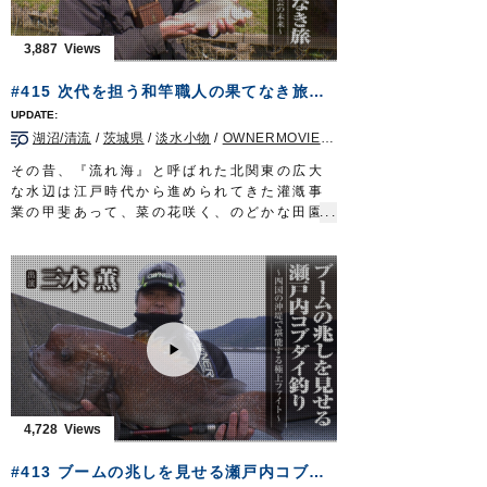
目印：たなご小丸目印
ハリ：魅玄タナゴ／三腰（鈎先加工）
3,887
タックル（干潟マハゼ）
竿：ヤマベ・コブナ竿 並継ぎ
#415 次代を担う和竿職人の果てなき旅～霞ヶ浦のマブナを寄せる伝統工芸の未来～
道糸：1～1.2号
ハリス：フロロ 0.6号?0.8号
湖沼/清流
/
茨城県
/
淡水小物
/
OWNERMOVIE（夢釣行）
オモリ：遊動 1.5号
ハリ：スーパー山女魚 7号
その昔、『流れ海』と呼ばれた北関東の広大
タックル（練り船マハゼ）
な水辺は江戸時代から進められてきた灌漑事
竿：江戸和竿 8尺
業の甲斐あって、菜の花咲く、のどかな田園
道糸：PE 1号
地帯に生まれ変わった。
ハリ：発光ハゼ5号／７号
利根川水系の水を引く用水路は、多様な魚が
ハゼライト 5号
棲息する魅惑のフィールド。人工の小川、ホ
タックル（ホンモロコ）
ソに糸を垂れる。狙うのはマブナ。その釣り
竿：ハエ用竿 5.4m
は「フナに始まりフナに終わる」という言葉
道糸：ザイト・渓流 0.4～0.6号
通り間口が広く奥深い。爽やかな風に誘われ
オモリ：ガン玉 6号×4個
マブナと遊ぶのは小春友樹さん。埼玉は川越
ハリス：ナイロン 0.4号
に居を構える和竿職人だ。
へらダブルサルカンダルマ型 22号
経済産業省が伝統的工芸品の製作者団体とし
エサ：アカムシ／ホソミミズ
て認定する「江戸和竿組合」に今年加入した
4,728
ハリ：モロコ 2号／2.5号
三人のうちの一人が小春さん。その作品は精
放送日 2020年5月31日
緻で美しく、実用性も高い。江戸の粋が詰ま
#413 ブームの兆しを見せる瀬戸内コブダイ釣り～四国の沖堤で堪能する極上ファイト～
OWNERMOVIE
http://ownertv.jp/
っている。次代を担う和竿職人の果てなき旅