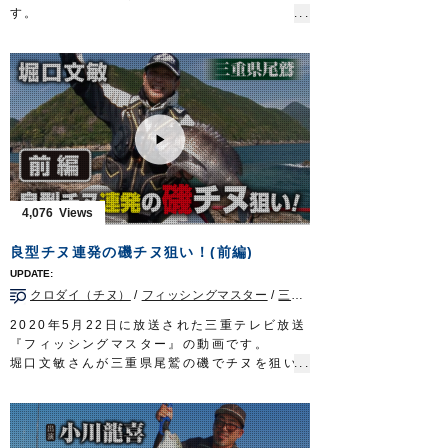
す。
スタッフ今永航汰が、過去動画を振り返りな
がら船の上でのネクタイやラバー交換が簡単
にできる「チェンジアップシリーズ」を使っ
たタイラバゲームを徹底解説します。
■紹介アイテム
・
チェンジストッパー
・
チェンジスカート
・
チェンジネクタイストレート
/
カーリー
・
鯛ラバスプリング
など
ルアー合衆国プラス 三重テレビ放送 毎週
4,076
土曜日 22時45分～23時00分放送
http://lure-us-plus.com/
良型チヌ連発の磯チヌ狙い！(前編)
OWNERMOVIE
http://ownertv.jp/
オーナーばりwebsite
クロダイ（チヌ）
/
フィッシングマスター
/
三重県
/
磯
http://www.owner.co.jp
2020年5月22日に放送された三重テレビ放送
『フィッシングマスター』の動画です。
堀口文敏さんが三重県尾鷲の磯でチヌを狙い
ます。
潮の状況を読み、良型チヌを連発！
■使用鈎…
サスガチヌ
、
インブライトチヌ
■取材協力…尾鷲市/川端渡船様