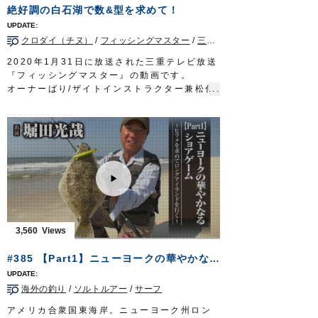
OWNERMOVIE
http://ownertv.jp/
絶好調の白石湖で数&型を求めて！
オーナーばりwebsite
http://www.owner.co.jp
クロダイ（チヌ）
/
フィッシングマスター
/
三重県
/
イカダ/カカリ
2020年1月31日に放送された三重テレビ放送
『フィッシングマスター』の動画です。
オーナーばり/ザイトインストラクター兼松伸
行さんが紀北町白石湖のイカダでチヌを狙い
ます。
■使用アイテム…ライン/
ザイト・筏かかり
3
号、鈎/
ウルトラ競技チヌ
3号
■取材協力…紀北町白石湖/ロッジ山水様
フィッシングマスター 三重テレビ放送 毎
週金曜日 23時～23時15分
http://creativeoffice-chie.com/
OWNERMOVIE
http://ownertv.jp/
オーナーばりwebsite
3,560
http://www.owner.co.jp
#385 【Part1】ニューヨークの華やかなるショアゲーム～ヒラメを求めてロングアイランドを行く～
海外の釣り
/
ソルトルアー
/
サーフ
アメリカ合衆国東海岸。ニューヨーク州ロン