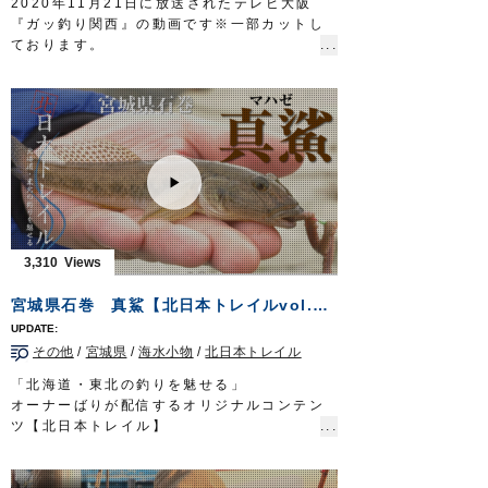
2020年11月21日に放送されたテレビ大阪
リーダー：ナイロン 12lb
『ガッ釣り関西』の動画です※一部カットし
スナップ：
耐力スナップ
#00
ております。
ルアー：
DS-48F デメタシャロー
ほか
兵庫県・高砂沖で、スタッフ藤岡裕樹がリポ
フック：
SBL-37M
#6 ほか
ーターののぞみさんに秋から冬にかけてシー
放送日 2020年7月12日
ズンとなる船からのカットウフグをみっちり
OWNERMOVIE
http://ownertv.jp/
教えます。
オーナーばりwebsite
基本的なテクニックからご紹介しております
http://www.owner.co.jp
ので、初心者の方もぜひご覧ください 。
■使用製品
・カットウシンカー 丸錘
・カットウ一角ふぐチラシ仕掛
・ムラムラふぐ喰わせ胴突
3,310
■取材協力
高砂市/浜栄丸様
宮城県石巻 真鯊【北日本トレイルvol.3】
ガッ釣り関西 テレビ大阪 毎週土曜日 6時
20分～6時50分放送
https://www.tv-
その他
/
宮城県
/
海水小物
/
北日本トレイル
osaka.co.jp/ip4/gattsuri/
OWNERMOVIE
http://ownertv.jp/
「北海道・東北の釣りを魅せる」
オーナーばりwebsite
オーナーばりが配信するオリジナルコンテン
http://www.owner.co.jp
ツ【北日本トレイル】
早くも配信3回目となる今回は北上川のハゼ釣
り。
刺身サイズの特大マハゼが釣れることで知ら