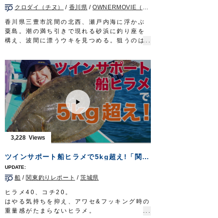
クロダイ（チヌ）
/
香川県
/
OWNERMOVIE（夢釣行）
メインライン：PE 2号
リーダー：フロロ 8号
香川県三豊市詫間の北西、瀬戸内海に浮かぶ
ウキ：アキアジフロート LL
粟島。潮の満ち引きで現れる砂浜に釣り座を
スプーン：アキアジスプーン 45g
構え、波間に漂うウキを見つめる。狙うのは
ルアー：タコベイト 2号
燻銀の鎧を纏った厳かなる魚クロダイ。チヌ
ハリ：ジガーライト 早掛 3/0
の名で親しまれる釣り味際立つターゲット
タックル②
だ。
ロッド：アキアジ専用ロッド 11ft5in
チヌに対峙するのは山口美咲さん。岡山を拠
リール：中型スピニングリール
点に活躍する、うら若き磯釣り師だ。浜辺か
メインライン：PE 1.5号
ら挑むのは初めて…荒磯とは異なる、穏やか
リーダー：フロロ 8号
な釣り。渚をわたる潮風に秋の気配を仄かに
ハリス：ナイロン 5号
感じながら、瀬戸内の離島で極上のチヌと戯
ウキ：アキアジスティック 6号／8号
れる。
ルアー：タコベイト 1.5号
タックル①
3,228
ハリ：カット フカセ 16号
竿：チヌ竿 0.6号 5.3m
放送日 2020年11月1日
リール：スピニングリール（レバーブレー
ツインサポート船ヒラメで5kg超え!「関東釣りレポートVol.9」
OWNERMOVIE
http://ownertv.jp/
キ）
オーナーばりwebsite
道糸：ナイロン 1.7号
http://www.owner.co.jp
船
/
関東釣りレポート
/
茨城県
ハリス：フロロ 1.5号
ウキ：小型棒ウキ 5B
ヒラメ40、コチ20。
ハリ：
速手チヌ
2号
はやる気持ちを抑え、アワセ&フッキング時の
タックル②
重量感がたまらないヒラメ。
竿：チヌ竿 0.6号 5.3m