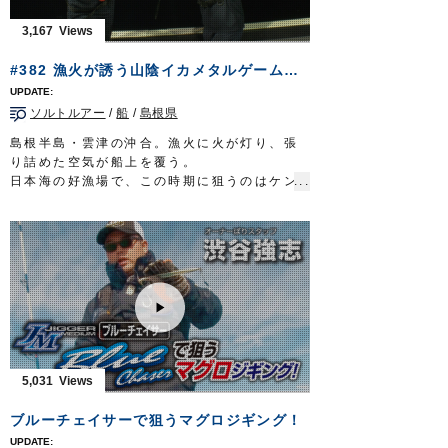
る。
志を胸に秘め北陸の名高き川に立つ。再認識
3,167
する友釣りの醍醐味。
清流に浮かぶ鮮やかな追星が、未来への道を
#382 漁火が誘う山陰イカメタルゲーム～旬のシロイカが告げる夏の到来～
指し示してくれる。
放送日 2019年9月8日
ソルトルアー
/
船
/
島根県
■タックル
竿：鮎竿 9m
島根半島・雲津の沖合。漁火に火が灯り、張
仕掛け：
プロ完全仕掛複合メタル
0.06号
り詰めた空気が船上を覆う。
鼻かん周り：
移動鼻かんスイフト仕掛
S
日本海の好漁場で、この時期に狙うのはケン
ハリス：
ザイト・鮎トップハリス フロロ
1.2
サキイカ。一本釣りされたものはシロイカと
号
呼ばれ、食味抜群。夏が旬の、ご当地グルメ
ハリ：
スティング
6.5号
だ。
イカメタルを巧みに操るのは、倉敷のフィッ
シングショップに勤める重本尚也さん。
宝の山に当たれば望外の釣果が待っている。
漁火が誘う山陰イカメタルゲーム。その面白
さは、お墨付き…
眩きシロイカが夏の到来を告げる。
■放送日 2019年8月25日
5,031
■タックル
ロッド：イカメタル専用ロッド 6ft6in
ブルーチェイサーで狙うマグロジギング！
リール：小型両軸リール（カウンター付き）
メインライン：PE 0.6号