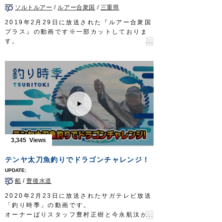
ソルトルアー
/
ルアー合衆国
/
三重県
仕掛け：
イカメタルの基本
100cm
レベルスッテ20号
／
Draw4 2.5号
2019年2月29日に放送された『ルアー合衆国
OWNERMOVIE
http://ownertv.jp/
プラス』の動画です※一部カットしておりま
オーナーばりwebsite
す。
http://www.owner.co.jp
スタッフ渋谷強志が、志摩市のトロ丸さんに
乗船し、話題のマグロジギングにチャレン
ジ。
フックの重要性や基本的なメソッドを解説し
ます。
■使用フック
ジガーミディアム ツインチェイサー
■スタッフブログ「マグロジギング(トンジギ)
について」
http://www.owner.co.jp/blog/instructor/22069/
3,345
ルアー合衆国プラス 三重テレビ放送 毎週
土曜日 22時30分～22時45分放送
テンヤ太刀魚釣りでドラゴンチャレンジ！
http://lure-us-plus.com/
OWNERMOVIE
http://ownertv.jp/
船
/
豊後水道
オーナーばりwebsite
http://www.owner.co.jp
2020年2月23日に放送されたサガテレビ放送
「釣り時季」の動画です。
オーナーばりスタッフ豊村正樹と今永航汰が