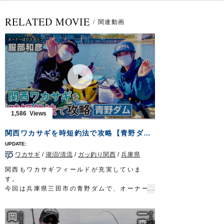
RELATED MOVIE
/
関連動画
1,586
関西ワカサギを時短釣法で攻略【青野ダム】
ワカサギ
/
湖沼/清流
/
ガッ釣り関西
/
兵庫県
関西もワカサギフィールドが充実していま
す。
今回は兵庫県三田市の青野ダムで、オーナー
ばりスタッフの服部和彦がワカサギ釣り初挑
戦のリポーターのぞみさんに、釣り方を徹底
的にレクチャー。