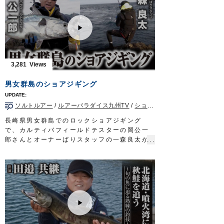
最初は思うように釣りができずに苦戦したの
ぞみさんでしたが、慣れてくると順調に数を
伸ばすことができるようになりました。
■ロケ協力
兵庫県三田市/OutDoor House aono様
※2021年12月11日に放送されたテレビ大阪
『ガッ釣り関西』の動画です※一部カットし
3,281
ております。
ガッ釣り関西 テレビ大阪 毎週土曜日 6時
男女群島のショアジギング
20分～6時50分放送
https://www.tv-
osaka.co.jp/ip4/gattsuri/
ソルトルアー
/
ルアーパラダイス九州TV
/
ショア青物
/
長崎県
/
ショアジ
OWNERMOVIE
http://ownertv.jp/
オーナーばりwebsite
長崎県男女群島でのロックショアジギング
http://www.owner.co.jp
で、カルティバフィールドテスターの岡公一
郎さんとオーナーばりスタッフの一森良太が
青物を狙います。
水面で勝負するトップウォータープラグに対
し、海底から釣り始めるメタルジグは、ある
意味両極端なアプローチですが、双方やるこ
とで互いを補い合うメリットもあります。
状況に応じてそれぞれを駆使し、良型スマガ
ツオやヒレナガカンパチなどをキャッチしま
した。