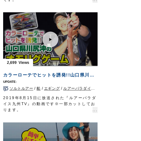
ジグヘッド：虫ヘッドパワー 3g
身近にある釣り堀で手軽に楽しめ、日本古来
放送日 2020年4月19日
のゲームフィッシングであるヘラブナ釣り
OWNERMOVIE http://ownertv.jp/
は、ビギナーからベテランまで誰もが楽しめ
オーナーばりwebsite
る釣りとして人気。
http://www.owner.co.jp
一見、のんびりしている様に見えるヘラブナ
釣りですが、実際はとてもエキサイティン
グ。
今回はトップトーナメンターの岡田清さんが
神奈川県の厚木へら鮒センターで、管理釣り
場での楽しみ方をご紹介いたします。
2,699
■使用製品
ザイト・SABAKIへらハリス
カラーローテでヒットを誘発!!山口県川尻沖のオモリグゲーム
ザイト・白の道糸
スズ バラサ
ソルトルアー
/
船
/
エギング
/
ルアーパラダイス九州TV
/
山口県
Do!Fishing 毎週土曜日 8:30～8:45放送※
第3土曜日は放送休止
2019年8月15日に放送された『ルアーパラダ
https://s.mxtv.jp/variety/do_fishing/
イス九州TV』の動画です※一部カットしてお
OWNERMOVIE
http://ownertv.jp/
ります。
オーナーばりwebsite
オーナーばりスタッフ藤岡裕樹が、山口県長
http://www.owner.co.jp
門市川尻沖のオモリグゲームでケンサキイカ
を狙います。
状況に応じてDraw4のカラーやサイズを使い
分け、ヒットを量産!