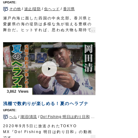
オーナーばりwebsite
路。道は険しくとも…手堅く、歩を進めるの
http://www.owner.co.jp
その他
/
波止/堤防
/
虫ヘッド
/
香川県
みだ。
タックル
瀬戸内海に面した四国の中央北部。香川県と
竿：和竿 6本継ぎ 8尺(2.4m)
愛媛県の海の堤防は多様な魚が狙える豊穣の
道糸：ナイロン 1号
舞台だ。ヒットすれば、思わぬ大物も期待で
仕掛け：シモリ仕掛け
きるオカッパリから狙うのはコブダイ。最大
親ウキ 1個
１メートルにも達するベラ科の魚。成魚にな
シモリ玉 2号 1個／1号 3個
ると頭部に特徴的なコブが張り出す個性的な
ハリス：0.8号
ターゲットだ。
ハリ：
フナ鈎
5号
堤防に竿を出し、神経を研ぎ澄ましアタリを
放送日 2020年5月3日
待つのは三木薫さん。香川県の釣具店店長と
OWNERMOVIE
http://ownertv.jp/
して、コブダイ釣りの魅力を発信している。
オーナーばりwebsite
チヌ釣りにおいては大敵となるコブダイを主
http://www.owner.co.jp
役に据えた四国の釣り。
迫力満点の魚体が繰り出す強烈なファイト
3,862
は、一度味わえば病みつきになること、請け
合いだ。
浅棚で数釣りが楽しめる！夏のヘラブナ
タックル
ロッド：ジギングロッド 6ft3in
へら
/
湖沼/清流
/
Do! Fishing 明日は釣り日和
/
神奈川県
リール：4000番クラス中型スピニングリール
メインライン：PE 2号
2020年9月5日に放送されたTOKYO
リーダー：ナイロン 6号2m + フロロ 12号
MX『Do! Fishing 明日は釣り日和』の動画
80cm
です。