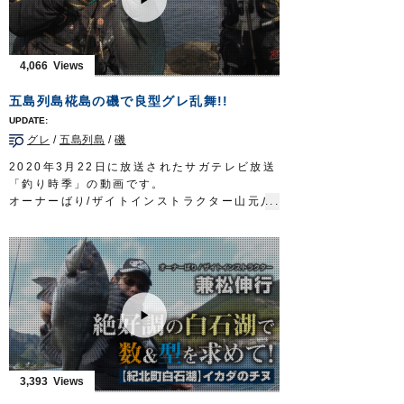
なりました。
リーダー：フロロ 40lb
■前回
ルアー：シンキングペンシル 95mm
https://youtu.be/cqKj-vwnuyc
フック：
STX-45ZN
#5
■使用フック
4,066
放送日 2019年10月6日
ジガーミディアムブルーチェイサー
OWNERMOVIE
http://ownertv.jp/
ルアー合衆国 三重テレビ放送 毎週土曜
五島列島椛島の磯で良型グレ乱舞!!
オーナーばりwebsite
日 22時30分～22時45分放送
http://www.owner.co.jp
http://lure-us.com/
グレ
/
五島列島
/
磯
OWNERMOVIE
http://ownertv.jp/
オーナーばりwebsite
2020年3月22日に放送されたサガテレビ放送
http://www.owner.co.jp
「釣り時季」の動画です。
オーナーばり/ザイトインストラクター山元八
郎さんとオーナーばりフィールドテスター山
口美咲さんが、長崎県五島列島の磯のフカセ
釣りでグレを狙います。
両氏ともコンスタントにグレがヒットし、良
型も釣り上げて椛島の磯を満喫しました。
■取材協力…長崎県五島市/せいわ様
■使用アイテム
鈎…
速手グレ
、
ザ・ROCK
、
身軽グレ
ハリス…
ザイト・磯フロロ
釣り時季 サガテレビ毎週日曜日朝5時30分
3,393
～6時放送
https://turitoki.com/