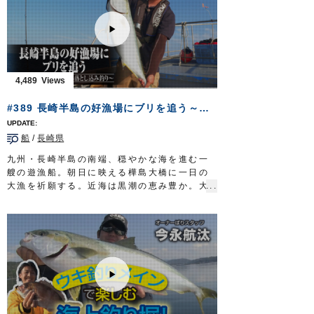
フィッシングマスター 三重テレビ放送 毎
週金曜日 23時～23時15分
http://creativeoffice-chie.com/
OWNERMOVIE
http://ownertv.jp/
オーナーばりwebsite
http://www.owner.co.jp
4,489
#389 長崎半島の好漁場にブリを追う～ライトタックルを駆使する落とし込み釣り～
船
/
長崎県
九州・長崎半島の南端、穏やかな海を進む一
艘の遊漁船。朝日に映える樺島大橋に一日の
大漁を祈願する。近海は黒潮の恵み豊か。大
型の回遊魚が泳ぐ浪漫溢れる豊穣の海に九州
玄界灘発祥の落とし込み釣りで挑むのは、野
母崎樺島町に生まれ育った小川龍喜さん。漁
師の顔を持つ海の男だ。
ターゲットはブリ。１０キロ超えの大物を、
ライトタックルを駆使し釣り上げる。
読みと勘。そして、テクニックを要する奥深
きゲーム。
勝負の行方や、如何に…