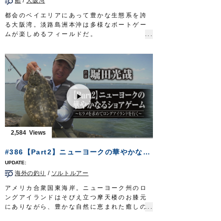
船
/
大阪湾
都会のベイエリアにあって豊かな生態系を誇
る大阪湾。淡路島洲本沖は多様なボートゲー
ムが楽しめるフィールドだ。
とりわけ、関西のアングラーを、そのゲーム
性で虜にしているのがタチウオ。
120センチを超える大物…通称ドラゴンに挑
むのは、兵庫県神戸市に住まう可児宗元さ
ん。
タチウオ釣りの専門サイトを立ち上げるな
ど、マスメディアを通じ、タチウオテンヤの
面白さ・醍醐味を精力的に発信し続けてき
た。
大阪湾を熱くするタチウオテンヤ。伝統漁法
2,584
が育んだ温故知新の釣りで、龍の如き魚を誘
い出す。
#386【Part2】ニューヨークの華やかなるショアゲーム～ヒラメを求めてロングアイランドを行く～
放送日 2019年10月20日
■タックル
海外の釣り
/
ソルトルアー
竿：タチウオ専用ロッド 6ft6in
リール：小型電動リール
アメリカ合衆国東海岸。ニューヨーク州のロ
道糸：PE 2号
ングアイランドはそびえ立つ摩天楼のお膝元
リーダー：フロロ 12号
にありながら、豊かな自然に恵まれた癒しの
テンヤ：
掛獲船太刀魚テンヤ
グロー 40号
島だ。