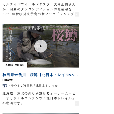
カルティバフィールドテスター大仲正樹さん
が、初夏のタフコンディションの琵琶湖を、
2020年秋頃発売予定の新フック「ジャングル
ワッキーガード」を使ったライトリグで攻略
します。
■使用フック
ジャングルワッキーガード（2020年秋頃発売
予定）
OWNERMOVIE
http://ownertv.jp/
オーナーばりwebsite
http://www.owner.co.jp
5,087
秋田県米代川 桜鱒【北日本トレイルvol.1】
トラウト
/
秋田県
/
北日本トレイル
北海道・東北の釣りを魅せるオーナームービ
ーオリジナルコンテンツ「北日本トレイル」
の動画です。
今回はサクラマスアングラーとしての顔も持
つカルティバフィールドテスター佐藤文紀さ