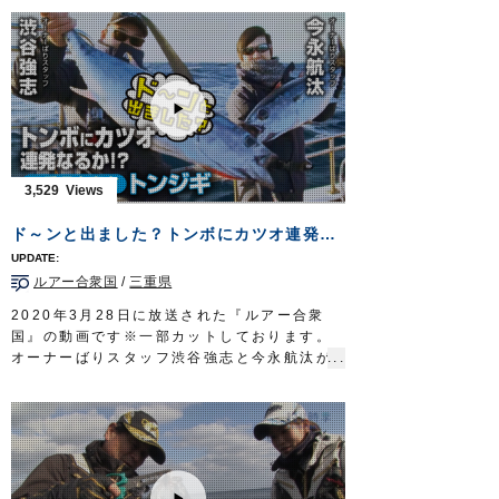
OWNERMOVIE
http://ownertv.jp/
海鳥群れるフィールドにルアーを放ち、フル
オーナーばりwebsite
ーク＝ヒラメを追い求める。
http://www.owner.co.jp
挑むのはショアからのソルトルアーの使い
手、堀田光哉さん。
釣り初日。戸惑いながらも、徐々に現地に適
応。目指すフルークを追い詰めていく。
そして…ついに念願の一枚を手にする。
華やかなる香りに満ちたニューヨークのショ
アゲーム。
3,529
大都会のオアシス、ロングアイランドにスポ
ーツフィッシングの極みを見る。
ド～ンと出ました？トンボにカツオ連発なるか！？
タックル①
ロッド：サーフロッド MST 10ft8in
ルアー合衆国
/
三重県
リール：4000番クラス XG スピニングリー
ル
2020年3月28日に放送された『ルアー合衆
メインライン：PE 1号（8本ヨリ）
国』の動画です※一部カットしております。
リーダー：フロロ 25lb
オーナーばりスタッフ渋谷強志と今永航汰が
インチク系ルアー 25g
三重県志摩市のワンステップさんに乗船し、
フック：
プラッガーシングル
1/0(2本掛け)
流行りのトンジギでトンボ（ビンチョウマグ
タックル②
ロ/ビンナガ）とカツオを狙います。
ロッド：サーフロッド MH 10ft4in
苦戦した前回とはうって変わり、開始早々ト
リール：5000番クラス XG スピニングリー
ンボのダブルヒットからスタート。
ル
大判カツオも飛び出し、無事リベンジ成功と
メインライン：PE 1.5号（8本ヨリ）