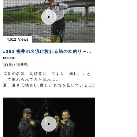
得意とするミノーイングで、世界のフィール
リール：4000番クラス XG スピニングリー
ドを渡り歩き記憶に残る魚を釣ってきた。
ル
津軽の汽水域に狙う孤高のシーバス。
メインライン：PE 1号（8本ヨリ）
一筋縄ではいかない相手との息詰まる攻防の
リーダー：フロロ 25lb
先に、望外の釣果が待っていた。
直リグラバー
ギル1/0（シンカー 14gに変
放送日 2019年9月22日
更）
■タックル
4,612
OWNERMOVIE
http://ownertv.jp/
ロッド：シーバスロッド 9ft10in
オーナーばりwebsite
リール：4000番クラス MHG スピニングリー
#383 福井の名流に教わる鮎の友釣り～追星が指し示す未来への道～
http://www.owner.co.jp
ル
メインライン：PE 1.2号
鮎
/
福井県
リーダー：フロロ 25lb
スナップ：
クイックスナップ
#1
福井の名流、九頭竜川。古より「崩れ川」と
ルアー：フローティングミノー ほか
して怖れられてきた流れは…
フック：
STX-45ZN
#4
夏、瀬音心地良い,優しい表情を見せている。
OWNERMOVIE
http://ownertv.jp/
６月の末に幕を開けた鮎の友釣りシーズン。
オーナーばりwebsite
急流に育つ九頭竜の鮎は、味が良いことでも
http://www.owner.co.jp
知られている。
鮎の友釣りに並々ならぬ情熱を注ぐのは井川
弘二郎さん。
静岡県の狩野川漁業協同組合の理事、放流委
員長を担いながら…伊豆の国市議会の議員と
して、鮎を活用した地域の振興を目指してい