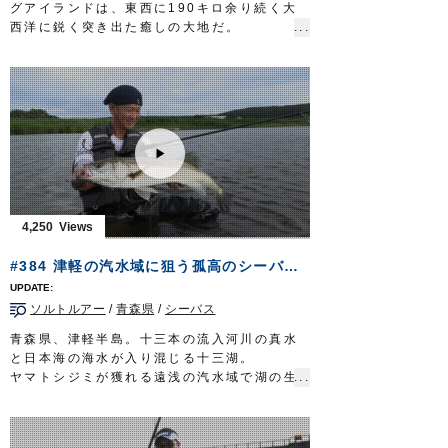
グアイランドは、東西に190キロ余り続く大
西洋に鋭く突き出た癒しの大地だ。
摩天楼の鼻先にありながら環境は手厚く保全
され、釣りのターゲットとなる魚種も数多
い。
都会のオアシスでゲームに興じるのは堀田光
哉さん。ショアからのソルトルアーの醍醐味
を発信し続けてきた。
海鳥騒ぐロングアイランドのサーフから狙う
のは『フルーク』＝ヒラメ。
未だ見ぬ魚を求めて……文化の香り漂うサー
フに挑むショア・キャスティングゲーム。艶
4,250
やかで、華やかなる釣りが幕を開ける。
放送日 2019年9月29日
#384 津軽の汽水域に狙う孤高のシーバス～技を尽くす本州北端のルアーゲーム～
■タックル①
ロッド：サーフロッド MH 10ft4in
ソルトルアー
/
青森県
/
シーバス
リール：4000番クラス XGスピニングリール
メインライン：PE 1号（8本ヨリ）
青森県、津軽半島。十三本の流入河川の真水
リーダー：フロロ 25lb
と日本海の海水が入り混じる十三湖。
ルアー：メタルジグ 32g/シンキングペンシル
ヤマトシジミが獲れる遠浅の汽水域で湖の生
95mm ほか
態系の頂点に立つ魚シーバスを狙う。
フック：
ST-46
#8/#6・
STX-45ZN
#5 ほか
このルアーフィッシングの好敵手と対峙する
■タックル②
のは、ベテラン辺見哲也さん。
ロッド：サーフロッド MST 10ft8in