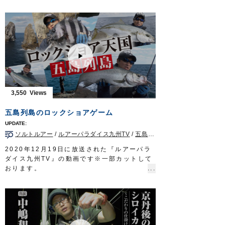
特に寒の時期は、脂がのって肉厚で非常に美
リール：スピニングリール（レバーブレー
味。
キ）
そんな寒ビラメを狙うため、釣女・白井亜美
道糸：ナイロン 1.7号
さんと弊社スタッフ赤沼行紀が、鹿島沖横流
ハリス：フロロ 1.7〜2号
し釣りに挑みました。
ウキ：円錐ウキ G5
新製品ツインサポート船ヒラメの使い方と、
ハリ：
サスガチヌ
2号
渋い状況での釣り方を白井さんが徹底解説。
放送日 2020年9月27日
イワシに負担をかけず元気に泳がせるツイン
OWNERMOVIE
http://ownertv.jp/
サポートフックが、最後にドラマを巻き起こ
オーナーばりwebsite
します。
3,550
http://www.owner.co.jp
ぜひご覧ください。
■使用アイテム
五島列島のロックショアゲーム
ツインサポート船ヒラメ
ツインサポートフック
ソルトルアー
/
ルアーパラダイス九州TV
/
五島列島
/
ヒラスズキ
/
ショア
■取材協力…茨城県鹿島/長岡丸様
OWNERMOVIE
http://ownertv.jp/
2020年12月19日に放送された『ルアーパラ
オーナーばりwebsite
ダイス九州TV』の動画です※一部カットして
http://www.owner.co.jp
おります。
カルティバフィールドテスター岡公一郎さん
とスタッフ西浦伸至が、長崎県上五島の沖磯
に渡り、ヒラマサやヒラスズキを狙います。
本命はもちろん、アコウやまさかのイシダイ
も釣れ、五島列島の豊かな自然を満喫しまし