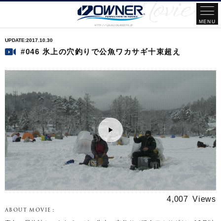
2017.10.30
#046 氷上の穴釣りで公魚ワカサギ十束超え
4,007
ABOUT MOVIE：