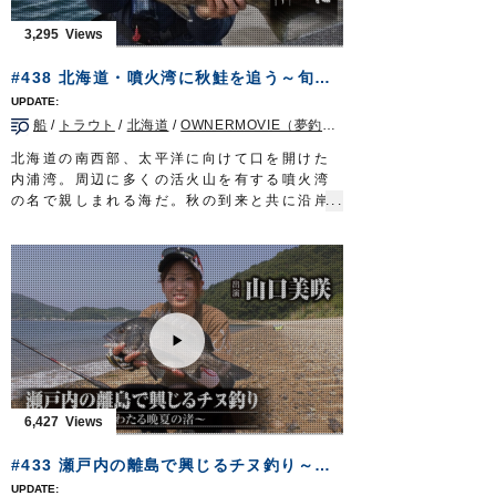
■使用アイテム
・撃投ジグ レイドバック 100g
3,295
・撃投ジグ ストライク250g、200g
・投次郎 50g
#438 北海道・噴火湾に秋鮭を追う～旬の魚に迫る熟練の釣技～
・マスクドスピンM
・ファイアツイン120g
船
/
トラウト
/
北海道
/
OWNERMOVIE（夢釣行）
・ショートジグアシスト1/0
・STX-58#3
北海道の南西部、太平洋に向けて口を開けた
■撮影協力
内浦湾。周辺に多くの活火山を有する噴火湾
平戸市田平/あじか磯釣りセンター様
の名で親しまれる海だ。秋の到来と共に沿岸
2021年11月20日に放送された『ルアーパラ
部には釣り人が集結する。喧騒の主役となる
ダイス九州TV』の動画です※一部カットして
のは、この時期、接岸するシロザケ。日本人
おります。
に馴染み深い魚は食味抜群な上にパワフルな
ルアーパラダイス九州TV TVQ九州放送 毎
ファイトを堪能できる季節限定のターゲット
週土曜日 朝5時30分～6時放送
だ。
OWNERMOVIE
http://ownertv.jp/
噴火湾の風物詩、秋味釣りに挑むのは田邉共
オーナーばりwebsite
継さん。札幌の大手釣具店に３０年以上勤
http://www.owner.co.jp
め、この夏、第二の人生を歩み始めた。
ルアーパラダイス九州オンライン
遡上を前にしたシロザケは警戒心が強く、滅
http://lurepara.tsuribito.co.jp/
多に口を使わない。一筋縄ではいかない旬の
6,427
魚に熟練の釣技を駆使し迫りゆく。
タックル①
#433 瀬戸内の離島で興じるチヌ釣り～潮風わたる晩夏の渚～
ロッド：アキアジ専用ロッド 13ft
リール：中型スピニングリール