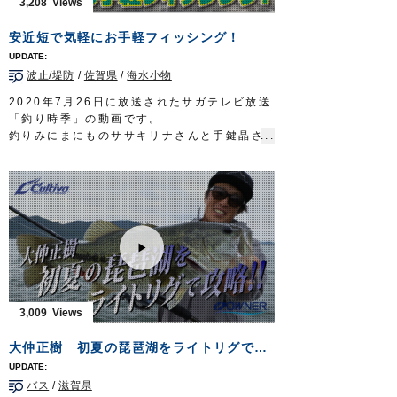
3,208
落し込みジグサビキ
投技ジグ20g
安近短で気軽にお手軽フィッシング！
投次郎20g
マスクドスピン
波止/堤防
/
佐賀県
/
海水小物
ぶっ飛びサビキ完全セット
■取材協力
2020年7月26日に放送されたサガテレビ放送
武庫川渡船様
「釣り時季」の動画です。
ガッ釣り関西 テレビ大阪 毎週土曜日 6時
釣りみにまにものササキリナさんと手鍵晶さ
20分～6時50分放送
https://www.tv-
んが、安近短な堤防釣りで、魚種対決を行い
osaka.co.jp/ip4/gattsuri/
ます。
OWNERMOVIE
http://ownertv.jp/
■使用アイテム
オーナーばりwebsite
・
虫ピンチスリム
http://www.owner.co.jp
・
堤防五目完全セット
・
ぶっ飛びサビキ完全セット
・竜宮城シリーズ
お手軽城キス・ハゼ
・竜宮城シリーズ
お手軽城根魚五目
・竜宮城シリーズ
よくばり投釣城
・
波止カワハギ完全セット
3,009
釣り時季 サガテレビ毎週日曜日朝5時30分
～6時放送
https://turitoki.com/
大仲正樹 初夏の琵琶湖をライトリグで攻略！【CULTIVA BASS vol.1】
OWNERMOVIE
http://ownertv.jp/
オーナーばりwebsite
バス
/
滋賀県
http://www.owner.co.jp