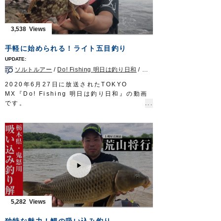
■使用アイテム
・チェンジアップヘッド35～60g
・チェンジストッパー
3,538
・チェンジアップ交換鈎
・チェンジネクタイストレート
手軽に始められる！ライト五目釣り
・チェンジスカート
釣り時季 サガテレビ毎週日曜日朝5時30分
ソルトルアー
/
Do! Fishing 明日は釣り日和
/
千葉県
/
ロックフィッシュ
～6時放送 https://turitoki.com/
OWNERMOVIE http://ownertv.jp/
2020年6月27日に放送されたTOKYO
オーナーばりwebsite
MX『Do! Fishing 明日は釣り日和』の動画
http://www.owner.co.jp
です。
今回は千葉県房総半島で生まれ育ち、幼少の
頃から釣りに親しんできた渡邉長士さんが、
南房総の陸っぱりから手軽に楽しめるライト
五目釣りを紹介します。
■使用製品
リングキックテイル
リングツインテイル2”
瞬貫BC
アジネクトン
アジ弾丸
5,282
Do!Fishing 毎週土曜日 8:30～8:45放送※
第3土曜日は放送休止
独特な魅力！鯉の吸い込み釣り