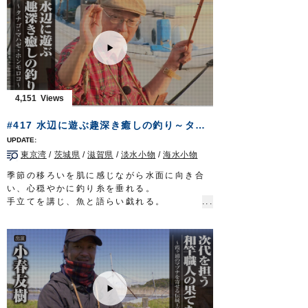
れるこのエリアを、同所に精通されている上
州屋新仙台泉店スタッフ鈴木栄樹さんに解説
していただきました。
弊社東北地区担当の赤沼も和気あいあいの同
行釣行。
丁寧な解説をいただきながらの動画は、繊細
かつ小気味良いハゼならではの釣趣を魅せて
4,151
くれる内容となっています。
■協力
#417 水辺に遊ぶ趣深き癒しの釣り～タナゴ・マハゼ・ホンモロコ～
上州屋新仙台泉店様
上州屋仙台宮城野店様
東京湾
/
茨城県
/
滋賀県
/
淡水小物
/
海水小物
■使用アイテム
お手軽城 キス・ハゼ
季節の移ろいを肌に感じながら水面に向き合
OWNERMOVIE
http://ownertv.jp/
い、心穏やかに釣り糸を垂れる。
オーナーばりwebsite
手立てを講じ、魚と語らい戯れる。
http://www.owner.co.jp
厄災に奪われた、ありふれた日常を心待ちに
する太公望に…
今一度、伝統に彩られた風情溢れる癒しの釣
りをお届けする。
タックル（タナゴ）
竿：タナゴ竿 8寸節 10本継（4本継で使用）
道糸：ナイロン 1.25号
ハリス：たなごハリス 紅葉