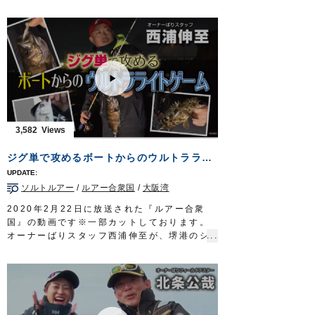
豊後水道でドラゴンタチウオを狙って船太刀
魚テンヤゲーム。
様々な誘いでアタリを引き出していきます。
■取材協力…大分県杵築市/Soyamaru様
■使用テンヤ…
掛獲船太刀魚テンヤ
釣り時季 サガテレビ毎週日曜日朝5時30分
～6時放送
https://turitoki.com/
OWNERMOVIE
http://ownertv.jp/
オーナーばりwebsite
http://www.owner.co.jp
3,582
ジグ単で攻めるボートからのウルトラライトゲーム
ソルトルアー
/
ルアー合衆国
/
大阪湾
2020年2月22日に放送された『ルアー合衆
国』の動画です※一部カットしております。
オーナーばりスタッフ西浦伸至が、堺港のシ
ーマジカルさんに乗船し、ジグ単縛りのボー
トからのウルトラライトゲームで、メバルを
メインにガシラ、メッキを狙います。
■使用ジグヘッド
メバル弾丸