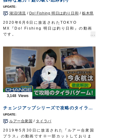
https://s.mxtv.jp/variety/do_fishing/
OWNERMOVIE
http://ownertv.jp/
湖沼/清流
/
Do! Fishing 明日は釣り日和
/
栃木県
オーナーばりwebsite
http://www.owner.co.jp
2020年6月6日に放送されたTOKYO
MX『Do! Fishing 明日は釣り日和』の動画
です。
日本全国の河川や湖沼に生息しており、誰も
が知る身近な淡水魚「コイ」。
今回は大手釣具店に勤務する荒山将行さんが
地元である栃木県の鬼怒川で、手軽に始めら
れるコイの吸い込み釣りを分かりやすく解説
します。
■使用製品
鯉オモリ吸込仕掛
吸込仕掛（2組入）
■取材協力
3,148
栃木県鬼怒川漁業協同組合様
Do!Fishing 毎週土曜日 8:30～8:45放送※
チェンジアップシリーズで攻略のタイラバゲーム！徹底解説！
第3土曜日は放送休止
https://s.mxtv.jp/variety/do_fishing/
ルアー合衆国
/
タイラバ
OWNERMOVIE
http://ownertv.jp/
オーナーばりwebsite
2019年5月30日に放送された『ルアー合衆国
http://www.owner.co.jp
プラス』の動画です※一部カットしておりま