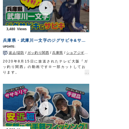
■使用アイテム
・
からまんオモリグリーダーシングル
/
ダブル
・
Draw4 2.5号
/
3号
ルアーパラダイス九州TV TVQ九州放送 毎
週土曜日 朝5時30分～6時放送
3,480
OWNERMOVIE
http://ownertv.jp/
オーナーばりwebsite
兵庫県・武庫川一文字のジグサビキ&サビキ
http://www.owner.co.jp
ルアーパラダイス九州オンライン
波止/堤防
/
ガッ釣り関西
/
兵庫県
/
ショアジギング
http://lurepara.tsuribito.co.jp/
2020年8月15日に放送されたテレビ大阪『ガ
ッ釣り関西』の動画です※一部カットしてお
ります。
兵庫県武庫川一文字で、オーナーばりスタッ
フ大東哲也とリポーターののぞみさん、ゲス
トの中西隼人さん、石田果林さんが、ジグサ
ビキとサビキ仕掛けでアジ、サバを狙いま
す。
群れを直接狙うジグサビキはお手軽ですが、
釣果を伸ばすにはコツが必要。
大東からアドバイスを受けたのぞみさんは小
気味よい引きを楽しみました。
■使用製品