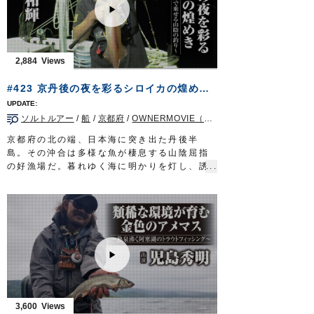
た。
■使用アイテム
・
ST-66
#4.5/0
・
STX-68
#4/0
・
STX-58
#2～3
2,884
・
投次郎 50g
・
マスクドスピン
M
#423 京丹後の夜を彩るシロイカの煌めき～こだわりの仕掛けで乗せる山陰の釣り～
■取材協力…平戸市宮之浦/丸銀釣りセンター
様
ソルトルアー
/
船
/
京都府
/
OWNERMOVIE（夢釣行）
ルアーパラダイス九州TV TVQ九州放送 毎
週土曜日 朝5時30分～6時放送
京都府の北の端、日本海に突き出た丹後半
OWNERMOVIE
http://ownertv.jp/
島。その沖合は多様な魚が棲息する山陰屈指
オーナーばりwebsite
の好漁場だ。暮れゆく海に明かりを灯し、誘
http://www.owner.co.jp
いをかける。ターゲットはこの地方でシロイ
ルアーパラダイス九州オンライン
カと呼ばれるケンサキイカ。釣り味、食味際
http://lurepara.tsuribito.co.jp/
立つ高級イカに挑むのは若狭湾に面した宮津
市の釣具店店長、中嶋和輝さん。
スピニングタックルを駆使しオモリグ仕掛け
で誘う。京丹後の夜を彩るシロイカの煌め
き。こだわりのメソッドで山陰の豊穣を味わ
い尽くす。
■タックル
ロッド：オモリグ用ロッド 7ft
3,600
リール：中型スピニングリール