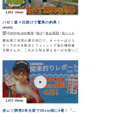
ギ釣りの魅力をお伝えします。
■取材協力 池田丸様
■使用製品
1,851
・アップラインビーズ
・誇高カワハギ早掛
ハゼ！楽々仕掛けで驚異の釣果！
・誇高カワハギワイドSP
2021年10月30日に放送されたTOKYO
FishingLover東海
/
投げ
/
波止/堤防
/
虫ヘッド
/
海水小物
/
愛知県
MX『Do! Fishing 明日は釣り日和』の動画
です。
愛知県三河湾の豊川河口で、オーナーばりス
Do!Fishing 毎週土曜日 8:30～8:45放送※
タッフの今永航汰とフィッシング遊の梅田修
第3土曜日は放送休止
太朗さんが、これから旬を迎えるハゼを狙い
https://s.mxtv.jp/variety/do_fishing/
ます。
OWNERMOVIE http://ownertv.jp/
ウキ釣り、ちょい投げ、虫ヘッド釣法と、状
オーナーばりwebsite
況に合わせた様々な釣法をご紹介します。
http://www.owner.co.jp
釣って楽しく、食べて美味しいハゼ釣りは、
初心者の方でもエントリーしやすい釣りです
ので、ぜひチャレンジしてください。
■当日の模様はWEB記事でも
https://fishinglover-
tokai.com/report004/
■使用仕掛
1,473
・はぜポリウキ
・投船兼用ハゼ
赤ムツ胴突2本仕掛で38cm頭に4尾！「関東釣りレポートVol.10」
・楽々スナップちょこ投げ