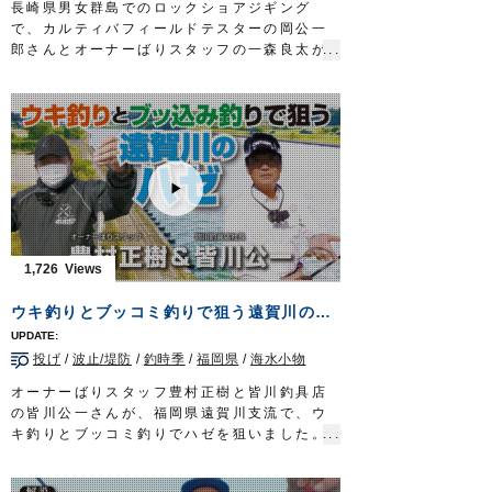
長崎県男女群島でのロックショアジギング
ワーム：シャッドテールワーム
で、カルティバフィールドテスターの岡公一
ジグヘッド：静ヘッド 20〜30g
郎さんとオーナーばりスタッフの一森良太が
タックル②
青物を狙います。
ロッド：ボートシーバス用ロッド 6ft8in
水面で勝負するトップウォータープラグに対
リール：小型スピニングリール
し、海底から釣り始めるメタルジグは、ある
メインライン:PE 1号
意味両極端なアプローチですが、双方やるこ
リーダー：フロロ 16lb
とで互いを補い合うメリットもあります。
スナップ：剛力スナップ
状況に応じてそれぞれを駆使し、良型スマガ
ワーム：ホッグ系ワーム
ツオやヒレナガカンパチなどをキャッチしま
ジグヘッド：ファイアヘッド 20〜30g
した。
タックル③
■使用アイテム
ロッド：ハゼクラ用ロッド 6ft3in
・撃投ジグ レイドバック 100g
1,726
リール：小型スピニングリール
・撃投ジグ ストライク250g、200g
メインライン:PE 0.4号
・投次郎 50g
ウキ釣りとブッコミ釣りで狙う遠賀川のハゼ
リーダー：フロロ 4lb
・マスクドスピンM
スナップ：剛力スナップ
・ファイアツイン120g
ルアー：ハゼクラ用クランク
投げ
/
波止/堤防
/
釣時季
/
福岡県
/
海水小物
・ショートジグアシスト1/0
フック：SBL-37M クランキングイメージ
・STX-58#3
オーナーばりスタッフ豊村正樹と皆川釣具店
アシストフック：マイクロアシストシングル
■撮影協力
の皆川公一さんが、福岡県遠賀川支流で、ウ
ショート
平戸市田平/あじか磯釣りセンター様
キ釣りとブッコミ釣りでハゼを狙いました。
放送日 2021年9月5日
2021年11月20日に放送された『ルアーパラ
状況によって釣り方を分け、ハゼをコンスタ
OWNERMOVIE http://ownertv.jp/
ダイス九州TV』の動画です※一部カットして
ントにヒットさせます。
オーナーばりwebsite
おります。