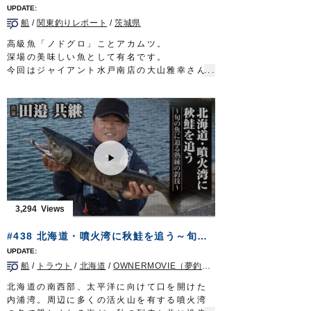
・虫ヘッド
船
/
関東釣りレポート
/
茨城県
・ホリデーライナー
・虫ピンチ
高級魚「ノドグロ」ことアカムツ。
OWNERMOVIE http://ownertv.jp/
深場の美味しい魚として有名です。
オーナーばりwebsite
今回はジャイアント水戸南店の大山雅幸さん
http://www.owner.co.jp
が、外道対策アピールパーツなしの赤ムツ胴
FishingLover東海 テレビ愛知毎週土曜日
突2本仕掛と、オレンジ発光+夜光ビーズで濁
7:00～7:30OA
https://tv-
り潮やディープに対応するハイアピールの夜
aichi.co.jp/fishing-lover/
光赤ムツ胴突2本仕掛を使い分けて常磐沖のメ
タボなデカアカムツを狙います。
■使用アイテム
夜光赤ムツ胴突2本仕掛
赤ムツ胴突2本仕掛
■取材協力…茨城県日立港久慈漁港/釣友丸様
OWNERMOVIE
http://ownertv.jp/
3,294
オーナーばりwebsite
http://www.owner.co.jp
#438 北海道・噴火湾に秋鮭を追う～旬の魚に迫る熟練の釣技～
船
/
トラウト
/
北海道
/
OWNERMOVIE（夢釣行）
北海道の南西部、太平洋に向けて口を開けた
内浦湾。周辺に多くの活火山を有する噴火湾