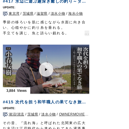
#417 水辺に遊ぶ趣深き癒しの釣り～タナゴ・マハゼ・ホンモロコ～
上州屋新仙台泉店様
上州屋仙台宮城野店様
東京湾
/
茨城県
/
滋賀県
/
淡水小物
/
海水小物
■使用アイテム
お手軽城 キス・ハゼ
季節の移ろいを肌に感じながら水面に向き合
OWNERMOVIE
http://ownertv.jp/
い、心穏やかに釣り糸を垂れる。
オーナーばりwebsite
手立てを講じ、魚と語らい戯れる。
http://www.owner.co.jp
厄災に奪われた、ありふれた日常を心待ちに
する太公望に…
今一度、伝統に彩られた風情溢れる癒しの釣
りをお届けする。
タックル（タナゴ）
竿：タナゴ竿 8寸節 10本継（4本継で使用）
道糸：ナイロン 1.25号
ハリス：たなごハリス 紅葉
目印：たなご小丸目印
ハリ：魅玄タナゴ／三腰（鈎先加工）
3,884
タックル（干潟マハゼ）
竿：ヤマベ・コブナ竿 並継ぎ
#415 次代を担う和竿職人の果てなき旅～霞ヶ浦のマブナを寄せる伝統工芸の未来～
道糸：1～1.2号
ハリス：フロロ 0.6号?0.8号
湖沼/清流
/
茨城県
/
淡水小物
/
OWNERMOVIE（夢釣行）
オモリ：遊動 1.5号
ハリ：スーパー山女魚 7号
その昔、『流れ海』と呼ばれた北関東の広大
タックル（練り船マハゼ）
な水辺は江戸時代から進められてきた灌漑事