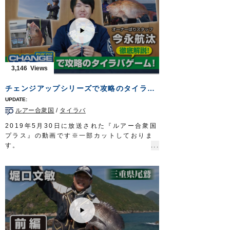
地元である栃木県の鬼怒川で、手軽に始めら
れるコイの吸い込み釣りを分かりやすく解説
します。
■使用製品
鯉オモリ吸込仕掛
吸込仕掛（2組入）
■取材協力
3,146
栃木県鬼怒川漁業協同組合様
Do!Fishing 毎週土曜日 8:30～8:45放送※
チェンジアップシリーズで攻略のタイラバゲーム！徹底解説！
第3土曜日は放送休止
https://s.mxtv.jp/variety/do_fishing/
ルアー合衆国
/
タイラバ
OWNERMOVIE
http://ownertv.jp/
オーナーばりwebsite
2019年5月30日に放送された『ルアー合衆国
http://www.owner.co.jp
プラス』の動画です※一部カットしておりま
す。
スタッフ今永航汰が、過去動画を振り返りな
がら船の上でのネクタイやラバー交換が簡単
にできる「チェンジアップシリーズ」を使っ
たタイラバゲームを徹底解説します。
■紹介アイテム
・
チェンジストッパー
・
チェンジスカート
・
チェンジネクタイストレート
/
カーリー