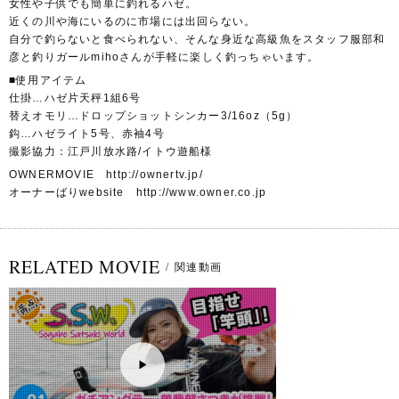
女性や子供でも簡単に釣れるハゼ。
近くの川や海にいるのに市場には出回らない。
自分で釣らないと食べられない、そんな身近な高級魚をスタッフ服部和
彦と釣りガールmihoさんが手軽に楽しく釣っちゃいます。
■使用アイテム
仕掛…ハゼ片天秤1組6号
替えオモリ…ドロップショットシンカー3/16oz（5g）
鈎…ハゼライト5号、赤袖4号
撮影協力：江戸川放水路/イトウ遊船様
OWNERMOVIE http://ownertv.jp/
オーナーばりwebsite http://www.owner.co.jp
RELATED MOVIE
/
関連動画