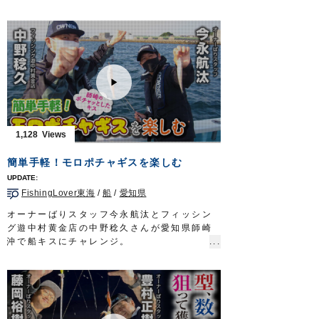
すめ取るのが上手い曲者を向こうに回した知
しい」など気軽にコメントいただければ幸い
略際立つゲーム。その鍵を握るのが和竿だ。
です。
釣り人を魅了して止まない江戸の粋を駆使し
前回コメントしていただいている内容でも、
カワハギに迫りゆく。挑むのは横浜市に居を
今回採用していなければぜひまたご投稿くだ
構える山口充さん。名にし負う和竿の使い手
さい。
として、タチウオやヒラメなど数多の大物を
皆様からのコメント、お待ちしております。
手にしてきた。霊峰を望む冬晴れの相模湾で
【使用アイテム】
五感を研ぎ澄まし小さな難敵と対峙する。
虫ヘッド
放送日 2022年2月27日
http://www.owner.co.jp/search/882/
タックル
1,128
虫ヘッドパワー
竿：中浅場 グラス穂先 25〜30号 2.3m
http://www.owner.co.jp/search/833/
リール：小型ベイトリール
簡単手軽！モロポチャギスを楽しむ
虫パフック
ライン：シンキングPE 0.8号／オモリ：25号
http://www.owner.co.jp/search/27810/
仕掛け：誇高カワハギ仕掛（早掛）
【タックル】
FishingLover東海
/
船
/
愛知県
ハリ：誇高カワハギ早掛／誇高カワハギ早掛
■虫ヘッド用
SP
オーナーばりスタッフ今永航汰とフィッシン
ロッド：アジングタックル
OWNERMOVIE http://ownertv.jp/
グ遊中村黄金店の中野稔久さんが愛知県師崎
ライン：フロロ2lb
オーナーばりwebsite
沖で船キスにチャレンジ。
リーダー：ザイト・磯フロロ1号
http://www.owner.co.jp
こちらのキスはモロポチャギスと呼ばれ、そ
■虫ヘッドパワー用
の名の通りポチャッとしていて食味抜群。
ロッド：シーバスタックル
基本的な釣り方や仕掛けの使い分けをしっか
ライン：PE0.8号
り解説しておりますので、初めての方でもこ
リーダー：フロロ4号
れさえチェックしていれば簡単手軽にチャレ
OWNERMOVIE
http://ownertv.jp/