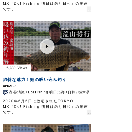
オーナーばりwebsite
MX『Do! Fishing 明日は釣り日和』の動画
http://www.owner.co.jp
です。
今回は千葉県房総半島で生まれ育ち、幼少の
頃から釣りに親しんできた渡邉長士さんが、
南房総の陸っぱりから手軽に楽しめるライト
五目釣りを紹介します。
■使用製品
リングキックテイル
リングツインテイル2”
瞬貫BC
アジネクトン
アジ弾丸
5,280
Do!Fishing 毎週土曜日 8:30～8:45放送※
第3土曜日は放送休止
独特な魅力！鯉の吸い込み釣り
https://s.mxtv.jp/variety/do_fishing/
OWNERMOVIE
http://ownertv.jp/
湖沼/清流
/
Do! Fishing 明日は釣り日和
/
栃木県
オーナーばりwebsite
http://www.owner.co.jp
2020年6月6日に放送されたTOKYO
MX『Do! Fishing 明日は釣り日和』の動画
です。
日本全国の河川や湖沼に生息しており、誰も
が知る身近な淡水魚「コイ」。
今回は大手釣具店に勤務する荒山将行さんが