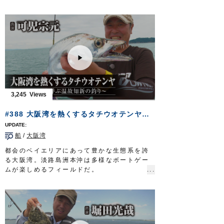
楽しめる仕掛け「海上釣堀セット
喰い渋りマ
http://www.owner.co.jp
ダイ
」「
セット一発つり堀のませ仕掛
」を使
って、釣り堀のマダイやシマアジ、ヒラマ
サ、カンパチ、イシガキダイなどを攻略しま
す。
■取材協力…南伊勢町/海上釣り堀辨屋様
フィッシングマスター 三重テレビ放送 毎
週金曜日 23時～23時15分
http://creativeoffice-chie.com/
OWNERMOVIE
http://ownertv.jp/
3,245
オーナーばりwebsite
http://www.owner.co.jp
#388 大阪湾を熱くするタチウオテンヤ～ドラゴンを呼ぶ温故知新の釣り～
船
/
大阪湾
都会のベイエリアにあって豊かな生態系を誇
る大阪湾。淡路島洲本沖は多様なボートゲー
ムが楽しめるフィールドだ。
とりわけ、関西のアングラーを、そのゲーム
性で虜にしているのがタチウオ。
120センチを超える大物…通称ドラゴンに挑
むのは、兵庫県神戸市に住まう可児宗元さ
ん。