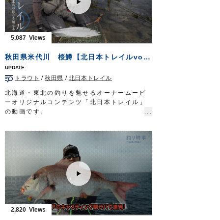
オーナーばりwebsite
http://www.owner.co.jp
5,087
秋田県米代川 桜鱒【北日本トレイルvol.1】
トラウト
/
秋田県
/
北日本トレイル
北海道・東北の釣りを魅せるオーナームービ
ーオリジナルコンテンツ「北日本トレイル」
の動画です。
今回はサクラマスアングラーとしての顔も持
つカルティバフィールドテスター佐藤文紀さ
んが、秋田県を流れる大河・米代川でサクラ
マスを狙います。
■使用アイテム
STX-38ZN
STX-45ZN
OWNERMOVIE
http://ownertv.jp/
オーナーばりwebsite
2,820
http://www.owner.co.jp