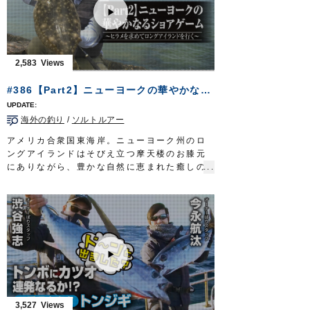
タチウオ釣りの専門サイトを立ち上げるな
ど、マスメディアを通じ、タチウオテンヤの
面白さ・醍醐味を精力的に発信し続けてき
た。
大阪湾を熱くするタチウオテンヤ。伝統漁法
2,583
が育んだ温故知新の釣りで、龍の如き魚を誘
い出す。
#386【Part2】ニューヨークの華やかなるショアゲーム～ヒラメを求めてロングアイランドを行く～
放送日 2019年10月20日
■タックル
海外の釣り
/
ソルトルアー
竿：タチウオ専用ロッド 6ft6in
リール：小型電動リール
アメリカ合衆国東海岸。ニューヨーク州のロ
道糸：PE 2号
ングアイランドはそびえ立つ摩天楼のお膝元
リーダー：フロロ 12号
にありながら、豊かな自然に恵まれた癒しの
テンヤ：
掛獲船太刀魚テンヤ
グロー 40号
島だ。
OWNERMOVIE
http://ownertv.jp/
海鳥群れるフィールドにルアーを放ち、フル
オーナーばりwebsite
ーク＝ヒラメを追い求める。
http://www.owner.co.jp
挑むのはショアからのソルトルアーの使い
手、堀田光哉さん。
釣り初日。戸惑いながらも、徐々に現地に適
応。目指すフルークを追い詰めていく。
そして…ついに念願の一枚を手にする。
華やかなる香りに満ちたニューヨークのショ
アゲーム。
3,527