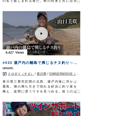
の名で親しまれる海だ。秋の到来と共に沿岸
部には釣り人が集結する。喧騒の主役となる
のは、この時期、接岸するシロザケ。日本人
に馴染み深い魚は食味抜群な上にパワフルな
ファイトを堪能できる季節限定のターゲット
だ。
噴火湾の風物詩、秋味釣りに挑むのは田邉共
継さん。札幌の大手釣具店に３０年以上勤
め、この夏、第二の人生を歩み始めた。
遡上を前にしたシロザケは警戒心が強く、滅
多に口を使わない。一筋縄ではいかない旬の
6,427
魚に熟練の釣技を駆使し迫りゆく。
タックル①
#433 瀬戸内の離島で興じるチヌ釣り～潮風わたる晩夏の渚～
ロッド：アキアジ専用ロッド 13ft
リール：中型スピニングリール
クロダイ（チヌ）
/
香川県
/
OWNERMOVIE（夢釣行）
メインライン：PE 2号
リーダー：フロロ 8号
香川県三豊市詫間の北西、瀬戸内海に浮かぶ
ウキ：アキアジフロート LL
粟島。潮の満ち引きで現れる砂浜に釣り座を
スプーン：アキアジスプーン 45g
構え、波間に漂うウキを見つめる。狙うのは
ルアー：タコベイト 2号
燻銀の鎧を纏った厳かなる魚クロダイ。チヌ
ハリ：ジガーライト 早掛 3/0
の名で親しまれる釣り味際立つターゲット
タックル②
だ。
ロッド：アキアジ専用ロッド 11ft5in
チヌに対峙するのは山口美咲さん。岡山を拠
リール：中型スピニングリール
点に活躍する、うら若き磯釣り師だ。浜辺か