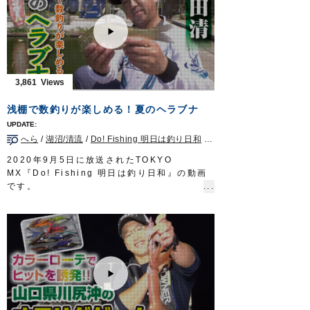
ハリ：
フナ鈎
5号
堤防に竿を出し、神経を研ぎ澄ましアタリを
放送日 2020年5月3日
待つのは三木薫さん。香川県の釣具店店長と
OWNERMOVIE
http://ownertv.jp/
して、コブダイ釣りの魅力を発信している。
オーナーばりwebsite
チヌ釣りにおいては大敵となるコブダイを主
http://www.owner.co.jp
役に据えた四国の釣り。
迫力満点の魚体が繰り出す強烈なファイト
3,861
は、一度味わえば病みつきになること、請け
合いだ。
浅棚で数釣りが楽しめる！夏のヘラブナ
タックル
ロッド：ジギングロッド 6ft3in
へら
/
湖沼/清流
/
Do! Fishing 明日は釣り日和
/
神奈川県
リール：4000番クラス中型スピニングリール
メインライン：PE 2号
2020年9月5日に放送されたTOKYO
リーダー：ナイロン 6号2m + フロロ 12号
MX『Do! Fishing 明日は釣り日和』の動画
80cm
です。
ジグヘッド：虫ヘッドパワー 3g
身近にある釣り堀で手軽に楽しめ、日本古来
放送日 2020年4月19日
のゲームフィッシングであるヘラブナ釣り
OWNERMOVIE http://ownertv.jp/
は、ビギナーからベテランまで誰もが楽しめ
オーナーばりwebsite
る釣りとして人気。
http://www.owner.co.jp
一見、のんびりしている様に見えるヘラブナ
釣りですが、実際はとてもエキサイティン
グ。
今回はトップトーナメンターの岡田清さんが
神奈川県の厚木へら鮒センターで、管理釣り