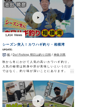
■使用アイテム
http://www.owner.co.jp
ルアーパラダイス九州TV TVQ九州放送 毎
・はぜポリウキ仕掛
週土曜日 朝5時30分～6時放送
・ハゼ天秤
OWNERMOVIE
http://ownertv.jp/
・投船兼用ハゼ
オーナーばりwebsite
2021年11月28日に放送されたサガテレビ放
http://www.owner.co.jp
送「釣り時季」の動画です。
ルアーパラダイス九州オンライン
釣り時季 サガテレビ毎週日曜日朝5時30分
http://lurepara.tsuribito.co.jp/
～6時放送 https://turitoki.com/
1,414
OWNERMOVIE http://ownertv.jp/
オーナーばりwebsite
シーズン突入！カワハギ釣り・相模湾
http://www.owner.co.jp
船
/
Do! Fishing 明日は釣り日和
/
神奈川県
秋から冬にかけて人気の高いカワハギ釣り。
人気の秘密は刺身や肝が美味しいというだけ
ではなく、釣り味が深いことにあります。
竿を持つ手に伝わる震えるような繊細なアタ
リ、タンタンタンと叩くような独特の引きだ
けではなく仕掛けや誘い方も様々。
名手・池田暁彦さんが小さな口に合わせたハ
リの選択から様々な誘いなどを初心者にもわ
かるように解説。
一度味わうとやめられなくなるというカワハ