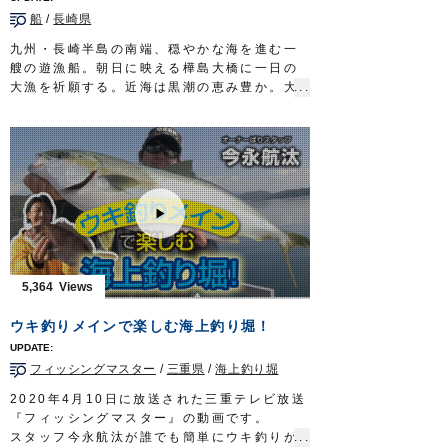
船
/
長崎県
九州・長崎半島の南端、穏やかな海を進む一
艘の遊漁船。朝日に映える樺島大橋に一日の
大漁を祈願する。近海は黒潮の恵み豊か。大
型の回遊魚が泳ぐ浪漫溢れる豊穣の海に九州
玄界灘発祥の落とし込み釣りで挑むのは、野
母崎樺島町に生まれ育った小川龍喜さん。漁
師の顔を持つ海の男だ。
ターゲットはブリ。１０キロ超えの大物を、
ライトタックルを駆使し釣り上げる。
読みと勘。そして、テクニックを要する奥深
きゲーム。
勝負の行方や、如何に…
タックル
5,364
竿：ライトジギング用ロッド 5ft10in
リール：中型ベイトリール
ウキ釣りメインで楽しむ海上釣り堀！
メインライン：PE 2号
リーダー：フロロ 12号
フィッシングマスター
/
三重県
/
海上釣り堀
オモリ：80号
テンヤ：
喰わせ剛サビキ W胴打仕掛
7-12号
2020年4月10日に放送された三重テレビ放送
放送日 2019年10月27日
『フィッシングマスター』の動画です。
OWNERMOVIE
http://ownertv.jp/
スタッフ今永航汰が誰でも簡単にウキ釣りが
オーナーばりwebsite