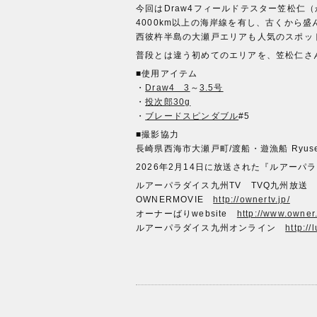
今回はDraw4フィールドテスター笠松
4000km以上の海岸線を有し、古くから
西彼杵半島の大瀬戸エリアも人気のスポッ
普段とは違う初めてのエリアを、笠松仁さ
■使用アイテム
・
Draw4 3
～
3.5号
・
投次郎30g
・
ブレードスピンダブル
#5
■撮影協力
長崎県西海市大瀬戸町/渡船・遊漁船 Ryuse
2026年2月14日に放送された『ルアー
ルアーパラダイス九州TV TVQ九州放送 
OWNERMOVIE
http://ownertv.jp/
オーナーばりwebsite
http://www.owner.
ルアーパラダイス九州オンライン
http://