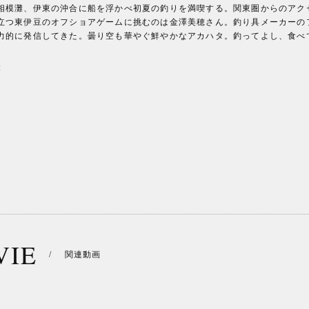
相模灘、伊東の沖合に船を浮かべ初夏の釣りを満喫する。関東圏からのアク
立つ東伊豆のオフショアゲームに挑むのは金澤美穂さん。釣り具メーカーの
力的に発信してきた。曇り空も華やぐ鮮やかなアカハタ。釣ってよし、食べ
t
VIE
/
関連動画