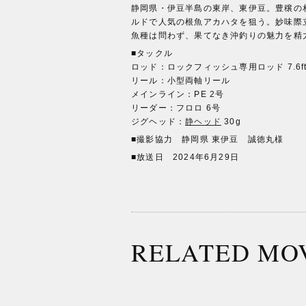
静岡県・伊豆半島の東岸、東伊豆。豊穣の
ルドで人気の根魚アカハタを狙う。妙味際
魚種は問わず、果てなき沖釣りの魅力を精
■タックル
ロッド：ロックフィッシュ専用ロッド 7.6f
リール：小型両軸リール
メインライン：PE 2号
リーダー：フロロ 6号
ジグヘッド：
静ヘッド
30g
■撮影協力 静岡県 東伊豆 誠徳丸様
■放送日 2024年6月29日
RELATED MO