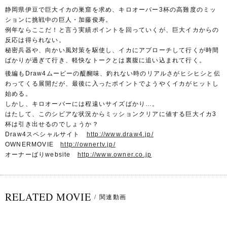
静岡県伊豆で巨大イカの巣窟を求め、キロオーバー3杯の高難度のミッ
ションに挑戦中の巨人・加藤俊寿。
例年ならここだ！と言う実績ポイントを回っていくが、巨大イカからの
反応は得られない。
秘密兵器や、向かい風対策を駆使し、イカにアプローチして行くが時間
ばかりが過ぎて行き、軽快なトークとは裏腹に追い込まれて行く。
後編もDraw4ムービーの醍醐味、釣れない時のリアルさがヒシヒシと伝
わってくる展開だが、最後に入ったポイントでようやくイカがヒットし
始める。
しかし、キロオーバーには程遠いサイズばかり…。
はたして、このシビアな状況からミッションクリアに値する巨大イカ3
杯は引き出せるのでしょうか？
Draw4スペシャルサイト
http://www.draw4.jp/
OWNERMOVIE
http://ownertv.jp/
オーナーばりwebsite
http://www.owner.co.jp
RELATED MOVIE
/
関連動画