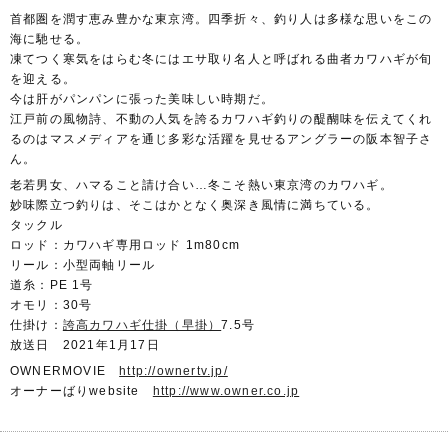
首都圏を潤す恵み豊かな東京湾。四季折々、釣り人は多様な思いをこの
海に馳せる。
凍てつく寒気をはらむ冬にはエサ取り名人と呼ばれる曲者カワハギが旬
を迎える。
今は肝がパンパンに張った美味しい時期だ。
江戸前の風物詩、不動の人気を誇るカワハギ釣りの醍醐味を伝えてくれ
るのはマスメディアを通じ多彩な活躍を見せるアングラーの阪本智子さ
ん。
老若男女、ハマること請け合い…冬こそ熱い東京湾のカワハギ。
妙味際立つ釣りは、そこはかとなく奥深き風情に満ちている。
タックル
ロッド：カワハギ専用ロッド 1m80cm
リール：小型両軸リール
道糸：PE 1号
オモリ：30号
仕掛け：
誇高カワハギ仕掛（早掛）
7.5号
放送日 2021年1月17日
OWNERMOVIE
http://ownertv.jp/
オーナーばりwebsite
http://www.owner.co.jp