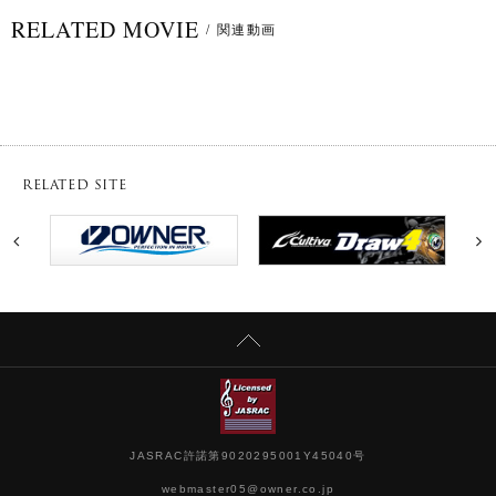
RELATED MOVIE
/
関連動画
RELATED SITE
JASRAC許諾第9020295001Y45040号
webmaster05@owner.co.jp