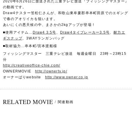
2020年6月26日に放送された三重テレビ放送『フィッシングマスター』
の動画です。
Draw4テスター笠松仁さんが、和歌山東牟婁郡串本町田原でのエギング
で春のアオリイカを狙います。
あいにくの悪天候の中、まさかの2kgアップが登場！
■使用アイテム…
Draw4 3.5号
、
Draw4タイブレーカー3.5号
、
耐力エ
ギスナップ
、3WAYランガンバッグ
■取材協力…串本町/宮本渡船様
フィッシングマスター 三重テレビ放送 毎週金曜日 23時～23時15
分
http://creativeoffice-chie.com/
OWNERMOVIE
http://ownertv.jp/
オーナーばりwebsite
http://www.owner.co.jp
RELATED MOVIE
/
関連動画