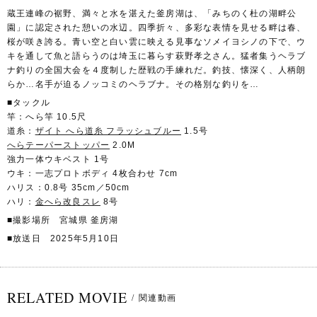
蔵王連峰の裾野、満々と水を湛えた釜房湖は、「みちのく杜の湖畔公
園」に認定された憩いの水辺。四季折々、多彩な表情を見せる畔は春、
桜が咲き誇る。青い空と白い雲に映える見事なソメイヨシノの下で、ウ
キを通して魚と語らうのは埼玉に暮らす萩野孝之さん。猛者集うヘラブ
ナ釣りの全国大会を４度制した歴戦の手練れだ。釣技、懐深く、人柄朗
らか…名手が迫るノッコミのヘラブナ。その格別な釣りを…
■タックル
竿：へら竿 10.5尺
道糸：
ザイト へら道糸 フラッシュブルー
1.5号
へらテーパーストッパー
2.0M
強力一体ウキベスト 1号
ウキ：一志プロトボディ 4枚合わせ 7cm
ハリス：0.8号 35cm／50cm
ハリ：
金へら改良スレ
8号
■撮影場所 宮城県 釜房湖
■放送日 2025年5月10日
RELATED MOVIE
/
関連動画