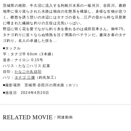
茨城県の南部、牛久沼に流入する利根川水系の一級河川、谷田川。農耕
地帯に張り巡らされた水路は独自の生態系を構築し、多様な生物が息づ
く。郷愁を誘う憩いの水辺にはタナゴの姿も…江戸の昔から粋な旦那衆
に嗜まれた繊細な釣りの主役は元気いっぱい。
野辺に咲く花を愛でながら釣り糸を垂れるのは成田臣孝さん。御年75。
タナゴ釣りに並々ならぬ情熱を注ぐ博識のベテランだ。趣深き春のタナ
ゴ釣り。名人の卓越した技を…
■タックル
竿：タナゴ竿 60cm（3本継）
道糸：ナイロン 0.15号
ハリス：たなごハリス 紅葉
目印：
たなご小丸目印
ハリ：
タナゴ 三腰
（鈎先加工）
■撮影場所 茨城県 谷田川の用水路（ホソ）
■放送日 2024年4月20日
RELATED MOVIE
/
関連動画