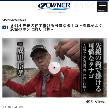
2024.07.29
＃614 先鋭の鈎で掛ける可憐なタナゴ～春風そよぐ
茨城のホソは釣り日和～
493
ABOUT MOVIE：