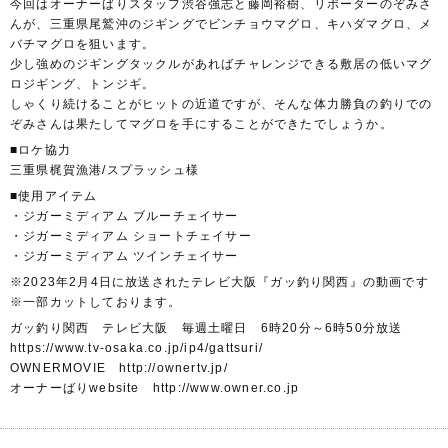
今回はオーナーばりスタッフ渋谷強志と藤岡裕樹、リポーターのぞみさ
んが、三重県尾鷲沖のジギングでビンチョウマグロ、キハダマグロ、メ
バチマグロを狙います。
少し強めのジギングタックルがあればチャレンジできる敷居の低いマグ
ロジギング、トンジギ。
しゃくり続けることがヒットの近道ですが、そんな体力勝負の釣りでの
ぞみさんは果たしてマグロを手にすることができたでしょうか。
■ロケ協力
三重県梶賀漁港/スプラッシュ様
■使用アイテム
・ジガーミディアム ブルーチェイサー
・ジガーミディアム ショートチェイサー
・ジガーミディアム ツインチェイサー
※2023年2月4日に放送されたテレビ大阪『ガッ釣り関西』の動画です
※一部カットしております。
ガッ釣り関西 テレビ大阪 毎週土曜日 6時20分～6時50分放送
https://www.tv-osaka.co.jp/ip4/gattsuri/
OWNERMOVIE http://ownertv.jp/
オーナーばりwebsite http://www.owner.co.jp