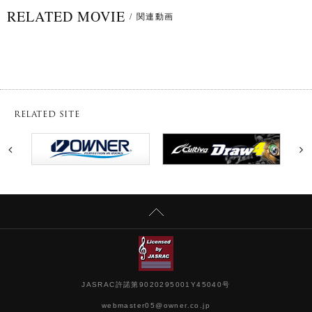
RELATED MOVIE
/
関連動画
RELATED SITE
JASRAC許諾第9020295001Y45040号
webmaster05@owner.co.jp