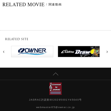
RELATED MOVIE
/
関連動画
RELATED SITE
JASRAC許諾第9020295001Y45040号
webmaster05@owner.co.jp