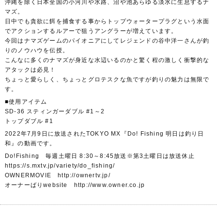
沖縄を除く日本全国の小河川や水路、沼や池あらゆる淡水に生息するナ
マズ。
日中でも貪欲に餌を捕食する事からトップウォータープラグという水面
でアクションするルアーで狙うアングラーが増えています。
今回はナマズゲームのパイオニアにしてレジェンドの谷中洋一さんが釣
りのノウハウを伝授。
こんなに多くのナマズが身近な水辺いるのかと驚く程の激しく衝撃的な
アタックは必見！
ちょっと愛らしく、ちょっとグロテスクな魚ですが釣りの魅力は無限で
す。
■使用アイテム
SD-36 スティンガーダブル #1～2
トップダブル #1
2022年7月9日に放送されたTOKYO MX『Do! Fishing 明日は釣り日
和』の動画です。
Do!Fishing 毎週土曜日 8:30～8:45放送※第3土曜日は放送休止
https://s.mxtv.jp/variety/do_fishing/
OWNERMOVIE http://ownertv.jp/
オーナーばりwebsite http://www.owner.co.jp