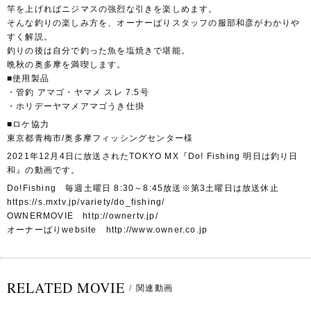
竿を上げればニジマスの強烈な引きを楽しめます。
そんな釣りの楽しみ方を、オーナーばりスタッフの服部和彦がわかりや
すく解説。
釣りの後は自分で釣った魚を塩焼きで堪能。
晩秋の奥多摩を満喫します。
■使用製品
・管釣 アマゴ・ヤマメ スレ 7.5号
・ホリデーヤマメアマゴうき仕掛
■ロケ協力
東京都青梅市/奥多摩フィッシングセンター様
2021年12月4日に放送されたTOKYO MX『Do! Fishing 明日は釣り日
和』の動画です。
Do!Fishing 毎週土曜日 8:30～8:45放送※第3土曜日は放送休止
https://s.mxtv.jp/variety/do_fishing/
OWNERMOVIE http://ownertv.jp/
オーナーばりwebsite http://www.owner.co.jp
RELATED MOVIE
/
関連動画