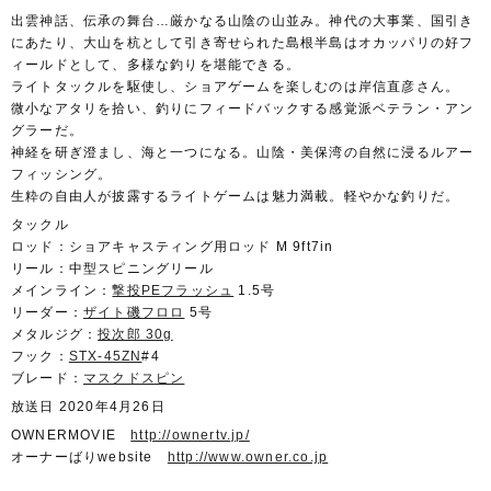
出雲神話、伝承の舞台…厳かなる山陰の山並み。神代の大事業、国引き
にあたり、大山を杭として引き寄せられた島根半島はオカッパリの好フ
ィールドとして、多様な釣りを堪能できる。
ライトタックルを駆使し、ショアゲームを楽しむのは岸信直彦さん。
微小なアタリを拾い、釣りにフィードバックする感覚派ベテラン・アン
グラーだ。
神経を研ぎ澄まし、海と一つになる。山陰・美保湾の自然に浸るルアー
フィッシング。
生粋の自由人が披露するライトゲームは魅力満載。軽やかな釣りだ。
タックル
ロッド：ショアキャスティング用ロッド M 9ft7in
リール：中型スピニングリール
メインライン：
撃投PEフラッシュ
1.5号
リーダー：
ザイト磯フロロ
5号
メタルジグ：
投次郎 30g
フック：
STX-45ZN
#4
ブレード：
マスクドスピン
放送日 2020年4月26日
OWNERMOVIE
http://ownertv.jp/
オーナーばりwebsite
http://www.owner.co.jp