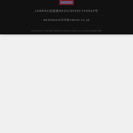
JASRAC許諾第9020295001Y45040号
webmaster05@owner.co.jp
COPYRIGHT © OWNER PERFECTION IN HOOKS. ALL RIGHTS RESERVED.