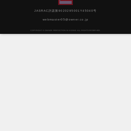
JASRAC許諾第9020295001Y45040号
webmaster05@owner.co.jp
COPYRIGHT © OWNER PERFECTION IN HOOKS. ALL RIGHTS RESERVED.