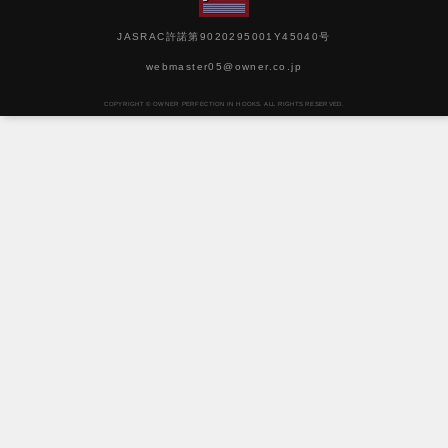
JASRAC許諾第9020295001Y45040号
webmaster05@owner.co.jp
COPYRIGHT © OWNER PERFECTION IN HOOKS. ALL RIGHTS RESERVED.