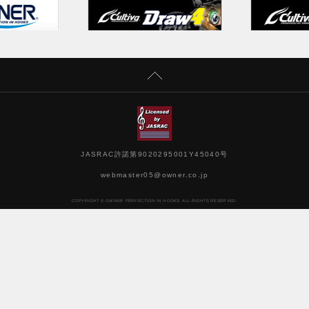
JASRAC許諾第9020295001Y45040号
webmaster05@owner.co.jp
COPYRIGHT © OWNER PERFECTION IN HOOKS. ALL RIGHTS RESERVED.