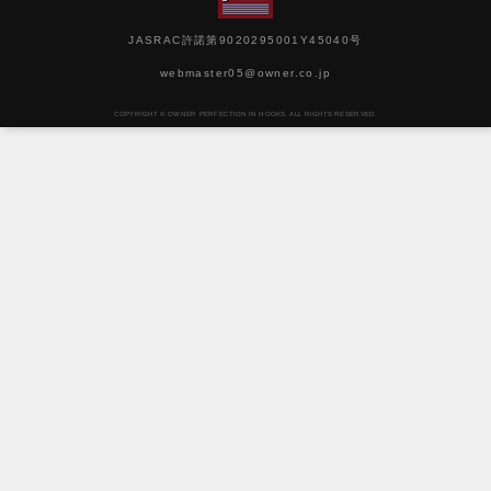
JASRAC許諾第9020295001Y45040号
webmaster05@owner.co.jp
COPYRIGHT © OWNER PERFECTION IN HOOKS. ALL RIGHTS RESERVED.