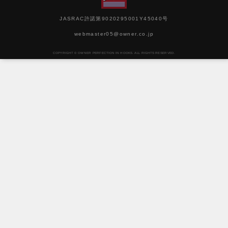
JASRAC許諾第9020295001Y45040号
webmaster05@owner.co.jp
COPYRIGHT © OWNER PERFECTION IN HOOKS. ALL RIGHTS RESERVED.