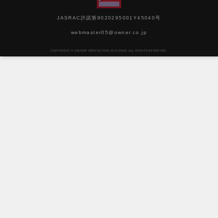
JASRAC許諾第9020295001Y45040号
webmaster05@owner.co.jp
COPYRIGHT © OWNER PERFECTION IN HOOKS. ALL RIGHTS RESERVED.