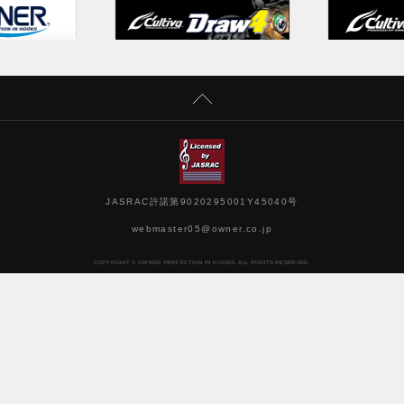
JASRAC許諾第9020295001Y45040号
webmaster05@owner.co.jp
COPYRIGHT © OWNER PERFECTION IN HOOKS. ALL RIGHTS RESERVED.