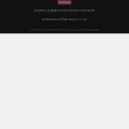
JASRAC許諾第9020295001Y45040号
webmaster05@owner.co.jp
COPYRIGHT © OWNER PERFECTION IN HOOKS. ALL RIGHTS RESERVED.