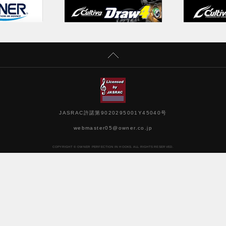
JASRAC許諾第9020295001Y45040号
webmaster05@owner.co.jp
COPYRIGHT © OWNER PERFECTION IN HOOKS. ALL RIGHTS RESERVED.