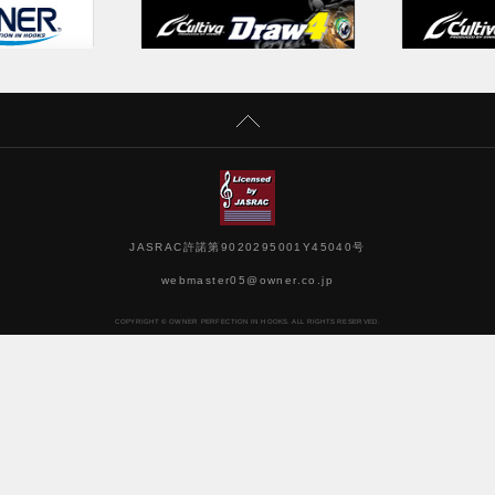
JASRAC許諾第9020295001Y45040号
webmaster05@owner.co.jp
COPYRIGHT © OWNER PERFECTION IN HOOKS. ALL RIGHTS RESERVED.