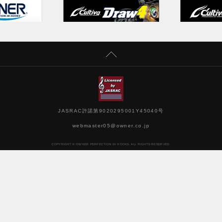
JASRAC許諾第9020295001Y45040号
webmaster05@owner.co.jp
COPYRIGHT © OWNER PERFECTION IN HOOKS. ALL RIGHTS RESERVED.