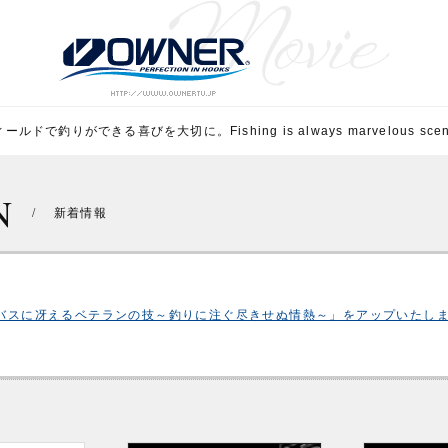
ルドで釣りができる喜びを大切に。Fishing is always marvelous scene 
N
/
新着情報
シーバスに冴えるベテランの技～釣りに注ぐ尽きせぬ情熱～」をアップいたし